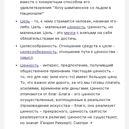
вместе с конкретным способом его
удовлетворения: "Хочу шампанское со льдом в
Национале!"
Цель
- то, к чему стремится человек, начиная что-
либо. Цель - маленькая
ценность
. Ценность, но
маленькая. Цель - это
мечта
с взятыми на себя
обязательствами ее достичь.
Целесообразность. Отношение средств к цели -
целесообразность
, отношение пути к ценностям -
смысл
.
Ценность
- интерес, предпочтение, получивший
общественное признание. Настощая ценность -
то, что для нас (или кого-то) имеет большую цену.
То, что важно или дорого, за что мы готовы платить
усилиями, временем или деньгами. Ценности
отличаются от благ. Блага - это ценности
осуществленные, воплощенные в реальности
(произведение искусства – благо, оно реализует
ценность – прекрасного, ценность святости
реализуется в религии). Ценности не существуют,
но значат (Генрих Риккерт). Смотри →