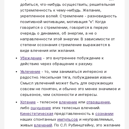
добиться, что-нибудь осуществить; решительная
устремленность к чему-нибудь. Желание,
укрепленное волей. Стремление - разновидность
позитивной мотивации, мотивация "к". Когда
говорится о стремлении, говорится в первую
очередь о динамике, об энергии, а не о
направленности этой энергии. В зависимости от
степени осознания стремление выражается в
виде влечения или желания.
Убеждение
- это внутреннее побуждение к
действию через обращение к разуму.
Увлечение
- то, чем заниматься интересно и
радостно. Несильная тяга, побуждаемая извне.
Смысл увлечений может быть для окружающих
совсем не понятен, и обычно это менее значимое и
серьезное, чем склонности и интересы.
Хотение
- телесное
влечение
или
отвращение
,
либо
ощущение
этих телесных влечений.
Кинестетическая
представленность в
сознании
наших спонтанных
импульсов
и неуправляемых,
живых
влечений
. По С.Л. Рубинштейну, это желание