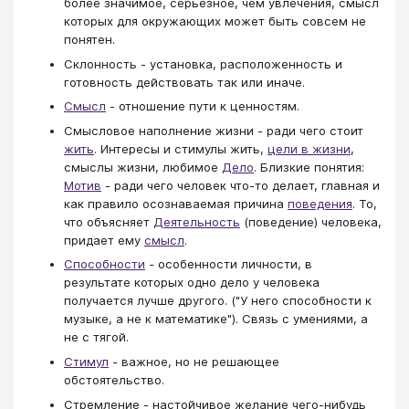
более значимое, серьезное, чем увлечения, смысл
которых для окружающих может быть совсем не
понятен.
Склонность - установка, расположенность и
готовность действовать так или иначе.
Смысл
- отношение пути к ценностям.
Смысловое наполнение жизни - ради чего стоит
жить
. Интересы и стимулы жить,
цели в жизни
,
смыслы жизни, любимое
Дело
. Близкие понятия:
Мотив
- ради чего человек что-то делает, главная и
как правило осознаваемая причина
поведения
. То,
что объясняет
Деятельность
(поведение) человека,
придает ему
смысл
.
Способности
- особенности личности, в
результате которых одно дело у человека
получается лучше другого. ("У него способности к
музыке, а не к математике"). Связь с умениями, а
не с тягой.
Стимул
- важное, но не решающее
обстоятельство.
Стремление - настойчивое желание чего-нибудь