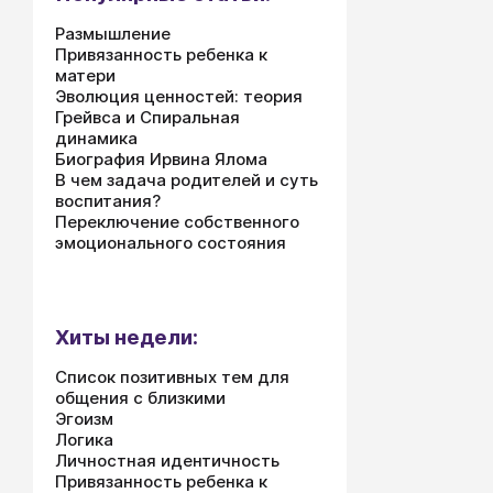
избегания т
Размышление
отравиться)
Привязанность ребенка к
основные вк
матери
которыми м
Эволюция ценностей: теория
Грейвса и Спиральная
динамика
Биография Ирвина Ялома
В чем задача родителей и суть
воспитания?
Переключение собственного
эмоционального состояния
Хиты недели:
Список позитивных тем для
общения с близкими
Эгоизм
Логика
Личностная идентичность
Привязанность ребенка к