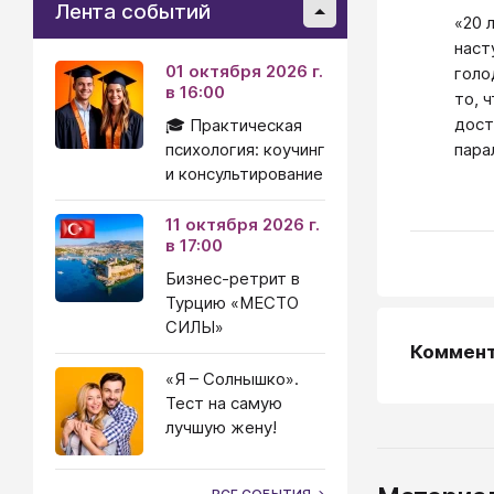
Лента событий
«20 
наст
01 октября 2026 г.
голо
в 16:00
то, 
дост
🎓 Практическая
психология: коучинг
пара
и консультирование
11 октября 2026 г.
в 17:00
Бизнес-ретрит в
Турцию «МЕСТО
СИЛЫ»
Коммен
«Я – Солнышко».
Тест на самую
лучшую жену!