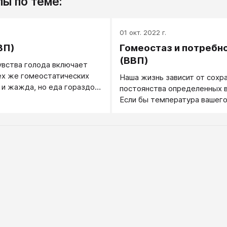
ы по теме:
.
01 окт. 2022 г.
ВП)
Гомеостаз и потребн
(ВВП)
увства голода включает
ех же гомеостатических
Наша жизнь зависит от сохр
о и жажда, но еда гораздо
постоянства определенных 
ья. Когда у нас жажда, нам
Если бы температура вашего
на только вода, и наша
изменилась более чем на не
влена на все, что может
градусов, вы бы быстро пот
вить. Но съедобных вещей
сознание. Если бы количеств
 масса. Чтобы быть
вашем организме увеличилос
нам нужно употребить
уменьшилось более чем на н
 разного (белки, углеводы,
процентов, ваш мозг и тело 
ральные вещества). Нам
бы работать и вы могли бы у
дать правильный баланс
Люди и животные ходят по т
в которых всё это
проволоке баланса между
. Эволюция дала нашему
физиологическими крайност
бы отбора нужной пищи (и
Подобно хрупкому и точно