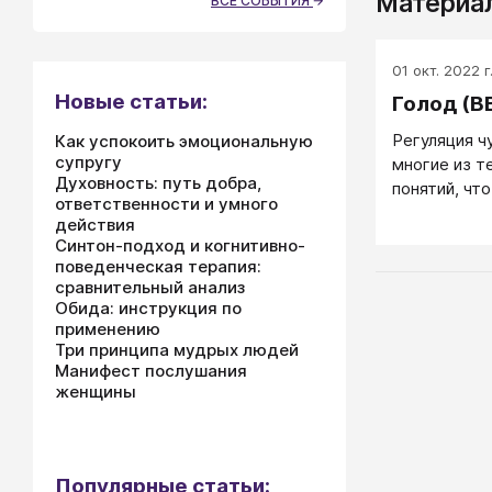
Материал
ВСЕ СОБЫТИЯ
01 окт. 2022 г
Новые статьи:
Голод (В
Регуляция ч
Как успокоить эмоциональную
супругу
многие из т
Духовность: путь добра,
понятий, чт
ответственности и умного
сложнее пит
действия
в общем нуж
Синтон-подход и когнитивно-
жажда напра
поведенческая терапия:
ее предоста
сравнительный анализ
Обида: инструкция по
существует
применению
здоровыми, 
Три принципа мудрых людей
массу всего
Манифест послушания
жиры, мине
женщины
нужно соблю
видов еды, 
содержится
мозгу спосо
Популярные статьи: