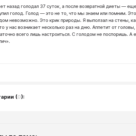
лет назад голодал 37 суток, а после возвратной диеты ― еще 
упил голод. Голод ― это не то, что мы знаем или помним. Эт
дом невозможно. Это крик природы. Я выползал на стены, к
что у нас возникает несколько раз на дню. Аппетит от головы
аточно всего лишь настроиться. С голодом не поспоришь. А
лич».
тарии
(
0
):