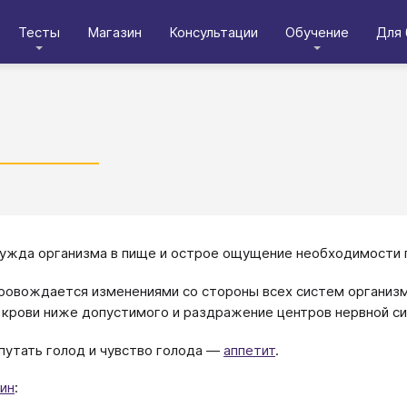
Тесты
Магазин
Консультации
Обучение
Для 
ужда организма в пище и острое ощущение необходимости 
ровождается изменениями со стороны всех систем организм
 крови ниже допустимого и раздражение центров нервной с
путать голод и чувство голода ―
аппетит
.
ин
: