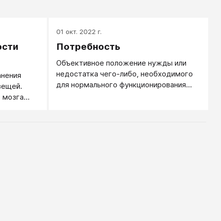
01 окт. 2022 г.
ости
Потребность
Объективное положение нужды или
недостатка чего-либо, необходимого
анения
для нормального функционирования
вещей.
живой системы.
 мозга
сколько
еряли
о воды в
ь или
есколько
не смогли
мереть!
онкой
ями.