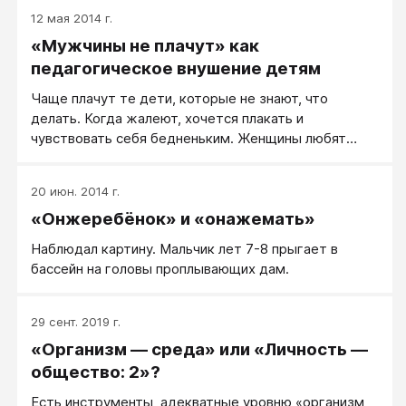
12 мая 2014 г.
«Мужчины не плачут» как
педагогическое внушение детям
Чаще плачут те дети, которые не знают, что
делать. Когда жалеют, хочется плакать и
чувствовать себя бедненьким. Женщины любят
заботиться о маленьких и несчастных, любят
жалеть, но результат такого женского воспитания
20 июн. 2014 г.
— девочка, а не мальчик.
«Онжеребёнок» и «онажемать»
Наблюдал картину. Мальчик лет 7-8 прыгает в
бассейн на головы проплывающих дам.
29 сент. 2019 г.
«Организм — среда» или «Личность —
общество: 2»?
Есть инструменты, адекватные уровню «организм