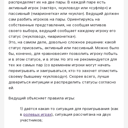
распределяет их на две пары. В каждой паре есть
активный игрок («актёр», «кукловод» или «суфлёр») и
пассивный («марионетка» или «кукла»). Ведущий должен
сам разбить игроков на пары. Ориентируясь на
собственные представления, не сообщая мотивов
своего выбора, ведущий сообщает каждому игроку его
статус (»кукловод», «марионетка»).
Это, на самом деле, довольно сложное решение: какой
статус присвоить, активный или пассивный. Можно было
бы, конечно, для «равновесия» позволить игроку побыть
и в этом статусе, и в этом. Но это не рекомендуется для
тех же самых пар (со временем игроки могут начать
переигрывать и заигрываться, кто-то захочет отомстить
своему бывшему «кукловоду»). Скорее всего, лучше
довериться интуиции и распределить статусы согласно
ей.
Ведущий объясняет правила игры:
1) даётся какая-то ситуация для проигрывания (как
в
ролевых играх
), ситуация рассчитана на двух
участников;