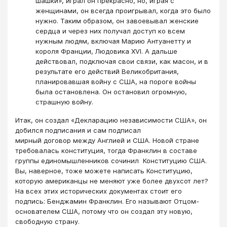
шашки», играл он прекрасно, но, играя с
женщинами, он всегда проигрывал, когда это было
нужно. Таким образом, он завоевывал женские
сердца и через них получал доступ ко всем
нужным людям, включая Марию Антуанетту и
короля Франции, Людовика XVI. А дальше
действовал, подключая свои связи, как масон, и в
результате его действий Великобритания,
планировавшая войну с США, на пороге войны
была остановлена. Он остановил огромную,
страшную войну.
Итак, он создал «Декларацию независимости США», он
добился подписания и сам подписал
мирный договор между Англией и США. Новой стране
требовалась конституция, тогда Франклин в составе
группы единомышленников сочинил Конституцию США.
Вы, наверное, тоже можете написать Конституцию,
которую американцы не меняют уже более двухсот лет?
На всех этих исторических документах стоит его
подпись: Бенджамин Франклин. Его называют Отцом-
основателем США, потому что он создал эту новую,
свободную страну.