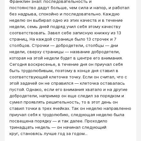
Франклин знал: последовательность и
постоянство дадут больше, чем сила и напор, и работал
без надрыва, спокойно и последовательно. Каждую
неделю он выбирал одно из этих качеств и в течение
недели, семь дней подряд учил себя этому качеству
соответствовать. Завел себе записную книжку из 13
страниц, На каждой странице было 13 строчек и 7
столбцов. Строчки — добродетели, столбцы — дни
недели, сверху страницы — название добродетели,
которая на этой недели будет в центре его внимания.
Сегодня воскресенье, в течение дня он приучал себя
быть трудолюбивым, поэтому в конце дня ставил в
соответствующей клеточке точку. Если он считал, что с
этой задачей он не справился — клеточка оставалась
пустой. Однако, если его внимания хватало и на другие
добродетели, например он еще следил за порядком и
сумел проявлять решительность, то в этот день он
ставил точки в трех ячейках. Так он неделю направленно
приучал себя к трудолюбию, следующая неделю была
посвещена порядку — и так далее. Проходило
тринадцать недель — он начинал следующий
круг, становясь лучше год за годом...