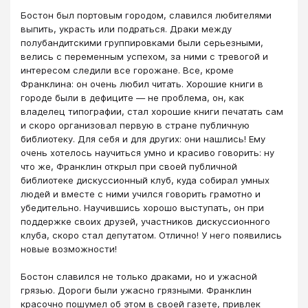
Бостон был портовым городом, славился любителями
выпить, украсть или подраться. Драки между
полубандитскими группировками были серьезными,
велись с переменным успехом, за ними с тревогой и
интересом следили все горожане. Все, кроме
Франклина: он очень любил читать. Хорошие книги в
городе были в дефиците — не проблема, он, как
владелец типографии, стал хорошие книги печатать сам
и скоро организовал первую в стране публичную
библиотеку. Для себя и для других: они нашлись! Ему
очень хотелось научиться умно и красиво говорить: ну
что же, Франклин открыл при своей публичной
библиотеке дискуссионный клуб, куда собирал умных
людей и вместе с ними учился говорить грамотно и
убедительно. Научившись хорошо выступать, он при
поддержке своих друзей, участников дискуссионного
клуба, скоро стал депутатом. Отлично! У него появились
новые возможности!
Бостон славился не только драками, но и ужасной
грязью. Дороги были ужасно грязными. Франклин
красочно пошумел об этом в своей газете, привлек