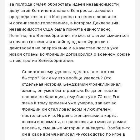
за полгода сумел обработать идеей независимости
депутатов Континентального Конгресса, заменил
председателя этого Конгресса на своего человека
и организовал голосование, в котором Декларация
независимости США была принята единогласно.
Понятно, что Великобритания не могла с этим смириться
и начала готовиться к войне, однако Франклин
действовал на опережение и в качестве посла уже
новой страны во Франции договорился о военном союзе
с нею против Великобритании.
Снова: как ему удалось сделать все это так
быстро? Как ему это вообще удалось? Это
отдельная история. Бенджамин Франклин знал
жизнь, он умел быть разным. Когда он поехал
послом во Францию, ему было уже 70 лет. Его
жена к тому времени уже умерла, так вот во
Франции он стал ловеласом и любителем
настольных игр. Играя с женщинами в карты,
шашки и шахматы, он рассказывал милым дамам
веселые, смешные истории и анекдоты. Вообще-то
он в свое время написал «Руководство по игре в