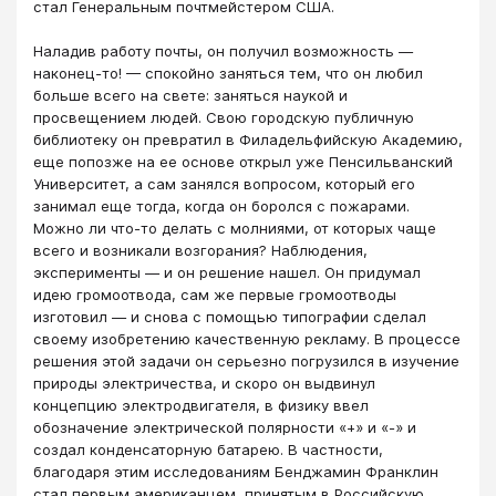
стал Генеральным почтмейстером США.
Наладив работу почты, он получил возможность —
наконец-то! — спокойно заняться тем, что он любил
больше всего на свете: заняться наукой и
просвещением людей. Свою городскую публичную
библиотеку он превратил в Филадельфийскую Академию,
еще попозже на ее основе открыл уже Пенсильванский
Университет, а сам занялся вопросом, который его
занимал еще тогда, когда он боролся с пожарами.
Можно ли что-то делать с молниями, от которых чаще
всего и возникали возгорания? Наблюдения,
эксперименты — и он решение нашел. Он придумал
идею громоотвода, сам же первые громоотводы
изготовил — и снова с помощью типографии сделал
своему изобретению качественную рекламу. В процессе
решения этой задачи он серьезно погрузился в изучение
природы электричества, и скоро он выдвинул
концепцию электродвигателя, в физику ввел
обозначение электрической полярности «+» и «-» и
создал конденсаторную батарею. В частности,
благодаря этим исследованиям Бенджамин Франклин
стал первым американцем, принятым в Российскую