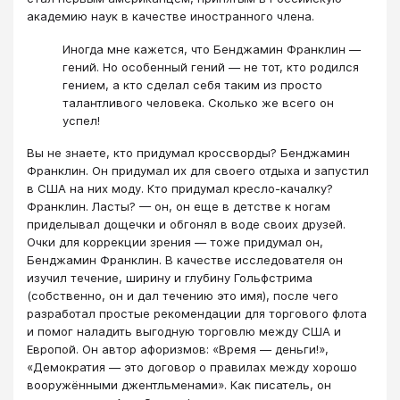
академию наук в качестве иностранного члена.
Иногда мне кажется, что Бенджамин Франклин —
гений. Но особенный гений — не тот, кто родился
гением, а кто сделал себя таким из просто
талантливого человека. Сколько же всего он
успел!
Вы не знаете, кто придумал кроссворды? Бенджамин
Франклин. Он придумал их для своего отдыха и запустил
в США на них моду. Кто придумал кресло-качалку?
Франклин. Ласты? — он, он еще в детстве к ногам
приделывал дощечки и обгонял в воде своих друзей.
Очки для коррекции зрения — тоже придумал он,
Бенджамин Франклин. В качестве исследователя он
изучил течение, ширину и глубину Гольфстрима
(собственно, он и дал течению это имя), после чего
разработал простые рекомендации для торгового флота
и помог наладить выгодную торговлю между США и
Европой. Он автор афоризмов: «Время — деньги!»,
«Демократия — это договор о правилах между хорошо
вооружёнными джентльменами». Как писатель, он