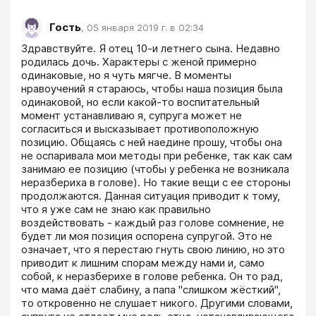
Гость
,
05 января 2019 г. в 02:34
Здравствуйте. Я отец 10-и летнего сына. Недавно 
родилась дочь. Характеры с женой примерно 
одинаковые, но я чуть мягче. В моменты 
нравоучений я стараюсь, чтобы наша позиция была 
одинаковой, но если какой-то воспитательный 
момент устанавливаю я, супруга может не 
согласиться и высказывает противоположную 
позицию. Общаясь с ней наедине прошу, чтобы она 
не оспаривала мои методы при ребенке, так как сам 
занимаю ее позицию (чтобы у ребенка не возникала 
неразбериха в голове). Но такие вещи с ее стороны 
продолжаются. Данная ситуация приводит к тому, 
что я уже сам не знаю как правильно 
воздействовать - каждый раз голове сомнение, не 
будет ли моя позиция оспорена супругой. Это не 
означает, что я перестаю гнуть свою линию, но это 
приводит к лишним спорам между нами и, само 
собой, к неразберихе в голове ребенка. Он то рад, 
что мама даёт слабину, а папа "слишком жёсткий", 
то откровенно не слушает никого. Другими словами, 