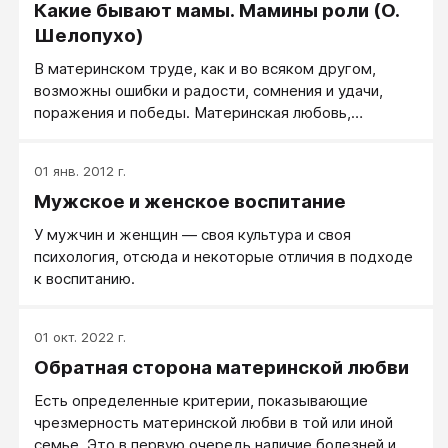
Какие бывают мамы. Мамины роли (О.
описать словами…
Шелопухо)
В материнском труде, как и во всяком другом,
возможны ошибки и радости, сомнения и удачи,
поражения и победы. Материнская любовь,
переживания и хлопоты - сложная и многогранная
часть жизни женщины. Все мамы не похожи друг на
01 янв. 2012 г.
друга, как не похожи и дети. Почему так важно
Мужское и женское воспитание
поговорить о той роли, которую мама выполняет в
семье? Прежде всего потому, что в отношениях с
У мужчин и женщин — своя культура и своя
детьми мама непроизвольно потаенные
психология, отсюда и некоторые отличия в подходе
неосознанные переживания и страхи, накопленные в
к воспитанию.
течение жизни, изливает на ребенка.
01 окт. 2022 г.
Обратная сторона материнской любви
Есть определенные критерии, показывающие
чрезмерность материнской любви в той или иной
семье. Это в первую очередь наличие болезней и