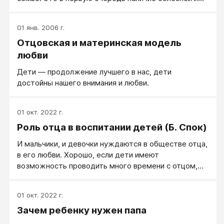
сложные судьбы детей. Во-вторых, недостаточная
реализация мужа, его болезни и, чаще всего,
01 янв. 2006 г.
алкоголизм. В-третьих, наличие больших проблем в
Отцовская и материнская модель
семейных отношениях. Это то, что лежит на
поверхности. Далее, в целом в обществе, огромное
любви
число нереализованных мужчин и женщин также
Дети — продолжение лучшего в нас, дети
имеет корни в избыточной материнской любви. Все
достойны нашего внимания и любви.
это не плод моих фантазий. Посмотрите
повнимательнее вокруг, и вы увидите множество
подтверждений тому.
01 окт. 2022 г.
Роль отца в воспитании детей (Б. Спок)
И мальчики, и девочки нуждаются в обществе отца,
в его любви. Хорошо, если дети имеют
возможность проводить много времени с отцом,
ощущать его ласку и по возможности помогать ему.
К несчастью, отец, придя домой с работы, больше
01 окт. 2022 г.
всего на свете хочет лечь и читать газету. Но, если
Зачем ребенку нужен папа
бы он понимал, как ценно его общество для
ребенка, то почувствовал бы большее желание