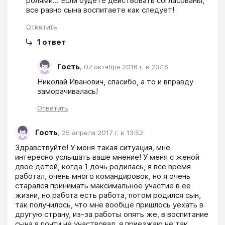
ролями... Если будете действовать согласованы, 
все равно сына воспитаете как следует!
Ответить
1
ответ
Гость
,
07 октября 2016 г. в 23:16
Николай Иванович, спасибо, а то и вправду 
заморачивалась!
Ответить
Гость
,
25 апреля 2017 г. в 13:52
Здравствуйте! У меня такая ситуация, мне 
интересно услышать ваше мнение! У меня с женой 
двое детей, когда 1 дочь родилась, я все время 
работал, очень много командировок, но я очень 
старался принимать максимальное участие в ее 
жизни, но работа есть работа, потом родился сын, 
так получилось, что мне вообще пришлось уехать в 
другую страну, из-за работы опять же, в воспитание 
сына я почти не участвовал, я приезжаю не так 