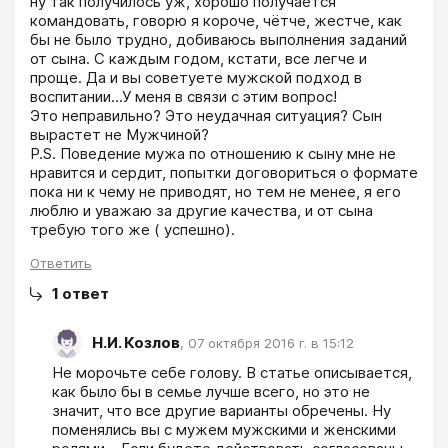
ну так получилось уж, хорошо получается 
командовать, говорю я короче, чётче, жестче, как 
бы не было трудно, добиваюсь выполнения заданий 
от сына. С каждым годом, кстати, все легче и 
проще. Да и вы советуете мужской подход в 
воспитании...У меня в связи с этим вопрос!

Это неправильно? Это неудачная ситуация? Сын 
вырастет не Мужчиной? 

P.S. Поведение мужа по отношению к сыну мне не 
нравится и сердит, попытки договориться о формате 
пока ни к чему не приводят, но тем не менее, я его 
люблю и уважаю за другие качества, и от сына 
Ответить
1
ответ
Н.И. Козлов
,
07 октября 2016 г. в 15:12
Не морочьте себе голову. В статье описывается, 
как было бы в семье лучше всего, но это не 
значит, что все другие варианты обречены. Ну 
поменялись вы с мужем мужскими и женскими 