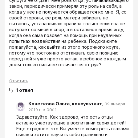
супруга не отдает мне роль отца, устанавливающего 
закон, периодически примеряя эту роль на себя, а 
когда у нее не получается обращается ко мне. Я, со 
своей стороны, ее роль матери забирать не 
пытаюсь, устанавливаю правила только если она не 
вступает со мной в спор, а в остальное время жду, 
когда она сама позовет на помощь при неудачных 
попытках воздействия на ребенка. Подскажите 
пожалуйста, как выйти из этого порочного круга, 
потому что постоянно отстаивать свою позицию 
перед ней я уже просто устал, а ребенок с каждым 
днём только сильнее отличается от рук?
Ответить
1
ответ
Кочеткова Ольга, консультант
,
09 января
2019 г. в 00:11
Здравствуйте. Как здорово, что есть отцы 
активно участвующие в воспитании своих детей! 
Еще отраднее, что Вы умеете «смотреть глазами 
сына» и хотите научить себя правильно и 