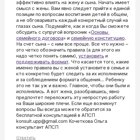
эффективно влиять на жену и сына. Начать имеет 
смысл с жены. Вам явно следует прийти к единой 
позиции по вопросам воспитания детей в общем, 
а не обговаривать каждый конкретный случай на 
глазах сына. Подумайте, как и когда Вы сможете 
обсудить с супругой вопросник «
Основы 
семейного договора
» и 
семейную конституцию
. 
На счет сына – с ним все проще. Все что нужно – 
это четко обозначить правила (а для этого их 
надо четко понять самим), 
установить
 и 
поддерживать формат
. Что касается того, какие 
именно правила вы с женой установите в семье и 
кто конкретно будет следить за их исполнением 
и за соблюдением формата общения… Ребенку 
это не так уж и важно. Главное, чтобы они были и 
исполнялись. А вот жена, разобравшись, явно 
предпочтет переложить эту непростую работу 
на Ваши широкие плечи. Если еще возникнут 
вопросы Вы всегда можете обратится за 
бесплатной консультацией в АПСП 
konsult.upp@gmail.com Кочеткова Ольга 
консультант АПСП
Ответить