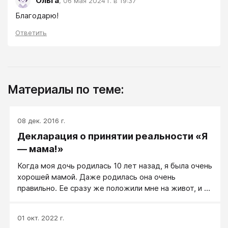
Ольга
,
06 мая 2024 г. в 19:37
Благодарю!
Ответить
Материалы по теме:
08 дек. 2016 г.
Декларация о принятии реальности «Я
— мама!»
Когда моя дочь родилась 10 лет назад, я была очень
хорошей мамой. Даже родилась она очень
правильно. Ее сразу же положили мне на живот, и я
обхватила ее руками, бережно прижимая к себе.
Высочайшее наслаждение и вселеннскую радость,
01 окт. 2022 г.
которые охватили меня в этот момент, сложно