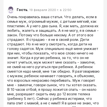
Гость
,
19 февраля 2020 г. в 22:50
Очень понравилась ваша статья. Что делать, если в 
семье муж, огромный мужик, с детьми мягкий, как 
пластилин. А у него два сына. Я, как мать, должна их 
любить, жалеть и защищать. А я не могу, я в семье - 
закон. Потому что больше некому. А от этого все 
страдают. Я страдаю - я не в своей роли. Дети 
страдают. Но я не могу смотреть, когда дети на 
голову садятся. Муж специально ещё меня унижает 
при них, чтобы показать, что мое слово ничего не 
значит. Когда я ругаю ребенка, за то, что он не 
хочет учиться, муж может мне сказать - замолчи, 
не смей на него ругаться при ребенке. А ребенок 
смеётся надо мной, мне так обидно. Я разговариваю 
с мужем, ребенок начинает говорить, я объясняю, 
что взрослых некрасиво перебивать. Муж говорит 
мне - замолчи, говори сынок, что ты хотел сказать. 
В 10 часов отбой, я прошу ложится спать - он назло 
мне, разрешает сидеть ему до 12 возле телека 
(ребенку 5 лет). Сейчас у ребенка истерики, что 
папа спит с мамой, а не с ним!!! Я в шоке не знаю, что 