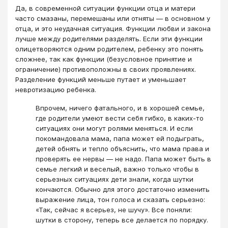
Да, в современной ситуации функции отца и матери
часто смазаны, перемешаны или отняты — в основном у
отца, и это неудачная ситуация. Функции любви и закона
лучше между родителями разделять. Если эти функции
олицетворяются одним родителем, ребенку это понять
сложнее, так как функции (безусловное принятие и
ограничение) противоположны в своих проявлениях.
Разделение функций меньше путает и уменьшает
невротизацию ребенка.
Впрочем, ничего фатального, и в хорошей семье,
где родители умеют вести себя гибко, в каких-то
ситуациях они могут ролями меняться. И если
покомандовала мама, папа может ей подыграть,
детей обнять и тепло объяснить, что мама права и
проверять ее нервы — не надо. Папа может быть в
семье легкий и веселый, важно только чтобы в
серьезных ситуациях дети знали, когда шутки
кончаются. Обычно для этого достаточно изменить
выражение лица, тон голоса и сказать серьезно:
«Так, сейчас я всерьез, не шучу». Все поняли:
шутки в сторону, теперь все делается по порядку.