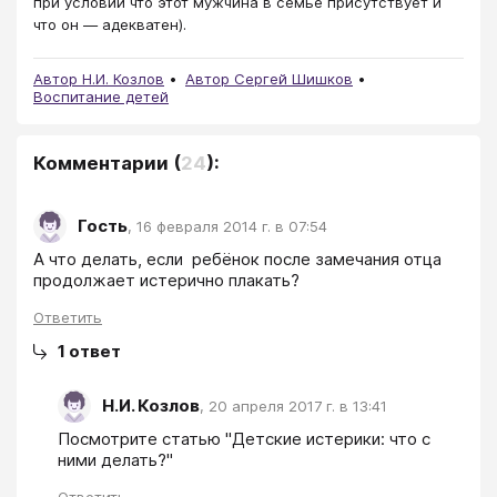
при условии что этот мужчина в семье присутствует и
что он — адекватен).
Автор Н.И. Козлов
Автор Сергей Шишков
Воспитание детей
Комментарии
(
24
):
Гость
,
16 февраля 2014 г. в 07:54
А что делать, если  ребёнок после замечания отца 
продолжает истерично плакать?
Ответить
1
ответ
Н.И. Козлов
,
20 апреля 2017 г. в 13:41
Посмотрите статью "Детские истерики: что с 
ними делать?"
Ответить