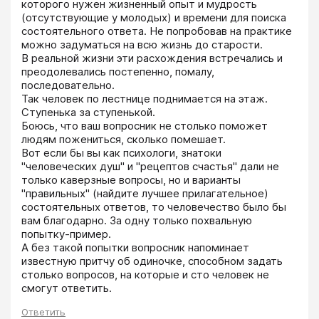
которого нужен жизненный опыт и мудрость 
(отсутствующие у молодых) и времени для поиска 
состоятельного ответа. Не попробовав на практике 
можно задуматься на всю жизнь до старости.

В реальной жизни эти расхождения встречались и 
преодолевались постепенно, помалу, 
последовательно.

Так человек по лестнице поднимается на этаж. 
Ступенька за ступенькой.

Боюсь, что ваш вопросник не столько поможет 
людям пожениться, сколько помешает.

Вот если бы вы как психологи, знатоки 
"человеческих душ" и "рецептов счастья" дали не 
только каверзные вопросы, но и варианты 
"правильных" (найдите лучшее прилагательное) 
состоятельных ответов, то человечество было бы 
вам благодарно. За одну только похвальную 
попытку-пример.

А без такой попытки вопросник напоминает 
известную притчу об одиночке, способном задать 
столько вопросов, на которые и сто человек не 
смогут ответить.
Ответить