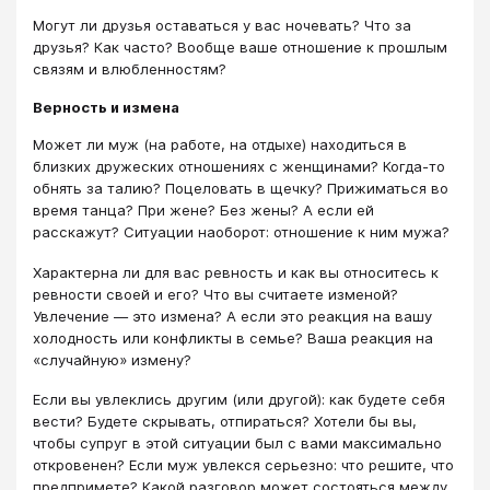
Могут ли друзья оставаться у вас ночевать? Что за
друзья? Как часто? Вообще ваше отношение к прошлым
связям и влюбленностям?
Верность и измена
Может ли муж (на работе, на отдыхе) находиться в
близких дружеских отношениях с женщинами? Когда-то
обнять за талию? Поцеловать в щечку? Прижиматься во
время танца? При жене? Без жены? А если ей
расскажут? Ситуации наоборот: отношение к ним мужа?
Характерна ли для вас ревность и как вы относитесь к
ревности своей и его? Что вы считаете изменой?
Увлечение — это измена? А если это реакция на вашу
холодность или конфликты в семье? Ваша реакция на
«случайную» измену?
Если вы увлеклись другим (или другой): как будете себя
вести? Будете скрывать, отпираться? Хотели бы вы,
чтобы супруг в этой ситуации был с вами максимально
откровенен? Если муж увлекся серьезно: что решите, что
предпримете? Какой разговор может состояться между