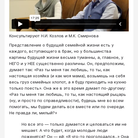
Консультируют Н.И. Козлов и М.К. Смирнова
Представление о будущей семейной жизни есть у
каждого, вступающего в брак, но у большинства
картины будущей жизни весьма туманны, а, главное, у
НЕГО и у НЕЕ существенно различны. Он, предположим,
думает так: «Раз ты меня так любишь, то ты, как
настоящая хозяйка (и как моя мама), возьмешь на себя
весь груз семейных хлопот, а я буду приходить на кухню
только поесть». Она же в это время думает по-другому:
«Раз ты меня так любишь, то ты, как настоящий рыцарь
(ну, и просто по справедливости), будешь мне во всем
помогать, мы будем делать все вместе или по очереди.
Не правда ли, милый?»
Но все это — только думается и целоваться им не
мешает. А что будет, когда молодые люди
поженятся? Он — ей: «Я что-то проголодался...» Она