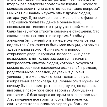
второй раз замужем продолжаю изучать! Неужели 
молодые люди глупы для ответов на такие вопросы? 
Они хотя бы начали изучать опыт других людей, 
литературу. Я, например, после жизненного фиаско 
(а пришлось побывать даже в реанимации) 
несколько лет искала женщину у которой можно 
было бы научится строить семейные отношения. Это 
оказывается тяжело в наше время. Чтобы у 
женщины был личный опыт и еще она могла бы им 
поделится. Это конечно были мои эмоции, которые я 
здесь излила вволю. Я считаю, что вопрос 
открывает дверь в нужном направлении и дает 
возможность не только задуматься, а начать 
интересовать опытом людей, которые окружают, 
можно выразиться наследием родителей, предков, 
родственников, соседей, друзей и т.д. Меня 
удивляет, что молодых готовы толкать на путь 
изобретения велосипеда. Да, личный опыт нужен, но 
почему бы не посмотреть опыт других, не сделать 
выводы, а потом уже свое творить? Возмущение 
еще кипит. Я благодарна авторам этого вопросника. 
А возмущение все горит и горит. Наверное уж 
слишком тяжело и слишком через уж большие 