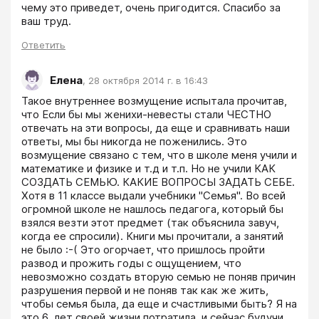
чему это приведет, очень пригодится. Спасибо за 
ваш труд.
Ответить
Елена
,
28 октября 2014 г. в 16:43
Такое внутреннее возмущение испытала прочитав, 
что Если бы мы женихи-невесты стали ЧЕСТНО 
отвечать на эти вопросы, да еще и сравнивать наши 
ответы, мы бы никогда не поженились. Это 
возмущение связано с тем, что в школе меня учили и 
математике и физике и т.д и т.п. Но не учили КАК 
СОЗДАТЬ СЕМЬЮ. КАКИЕ ВОПРОСЫ ЗАДАТЬ СЕБЕ. 
Хотя в 11 классе выдали учебники "Семья". Во всей 
огромной школе не нашлось педагога, который бы 
взялся везти этот предмет (так объяснила завуч, 
когда ее спросили). Книги мы прочитали, а занятий 
не было :-( Это огорчает, что пришлось пройти 
развод и прожить годы с ощущением, что 
невозможно создать вторую семью не поняв причин 
разрушения первой и не поняв так как же жить, 
чтобы семья была, да еще и счастливыми быть? Я на 
это 6  лет своей жизни потратила  и сейчас будучи 