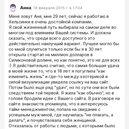
Анна
,
18 февраля 2015 г. в 17:04
Меня зовут Аня, мне 29 лет, сейчас я работаю в 
Хельсинки в очень достойной компании. 

Я свой жизненный путь выбирала на самом деле во 
многом под влиянием Вашей системы. И должна 
сказать, что среди всего доступного это 
действительно наилучший вариант. Лучшее могло бы 
со мной случиться только если бы я в 30 лет 
открыла стартап на миллион долларов в 
Силиконовой долине, но как понятно, это не для всех 
:) Я действительно считаю, что самая большая удача 
в моей жизни то, что в 18 лет я погуглила "как 
изменить жизнь" и где-то между эзотерикой и 
силой визуализации увидела ссылку на ваш сайт. 
Потом было еще ряд "удач", но по сути они все были 
следствием той первой. Я жила "как обычно", но в 
голове бродили идеи с Вашего сайта. В разговоре на 
сайте знакомств упомянула, что я интересуюсь 
тайм-менеджментом, попала на свидание с 
успешным мужчиной, где научилась "не плакать, а 
делать", и почувствовала себя женщиной. 
Отказалась от работы с людьми, с которыми было 