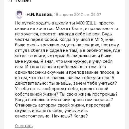
1
ответ
Н.И. Козлов
,
19 апреля 2017 г. в 09:07
Не путай: ходить в школу ты МОЖЕШЬ, просто 
сильно не хочется. Может быть, и правильно что 
не хочется, просто: никогда себе не ври. Будь 
честна перед собой. Когда я учился в МГУ, мне 
было очень тоскливо сидеть на лекциях, поэтому 
оттуда сбегал и сидел не там, а в библиотеке, где 
читал те книги, которые были дельные и были 
мне нужны. Я знал, что мне нужно, и учил себя 
сам. И твоя главная проблема не в том, что 
одноклассники скучные и преподавание плохое, а 
в том, что ты не знаешь, зачем тебе учиться. А 
действительно: ты знаешь, зачем тебе учиться? 
У тебя есть твой проект себя, проект своей 
собственной жизни? Ты свою жизнь построишь? 
Когда начнешь этим своим проектом всерьез? 
Становись автором своей жизни, переставай 
скулить и жалеть себя, учись жить 
самостоятельно. Начнешь? Когда?
Ответить