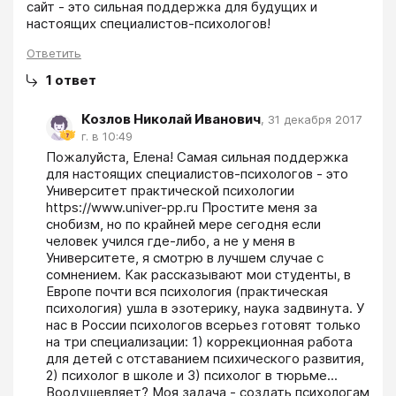
сайт - это сильная поддержка для будущих и 
настоящих специалистов-психологов! 
Ответить
1
ответ
Козлов Николай Иванович
,
31 декабря 2017
г. в 10:49
Пожалуйста, Елена! Самая сильная поддержка 
для настоящих специалистов-психологов - это 
Университет практической психологии 
https://www.univer-pp.ru Простите меня за 
снобизм, но по крайней мере сегодня если 
человек учился где-либо, а не у меня в 
Университете, я смотрю в лучшем случае с 
сомнением. Как рассказывают мои студенты, в 
Европе почти вся психология (практическая 
психология) ушла в эзотерику, наука задвинута. У 
нас в России психологов всерьез готовят только 
на три специализации: 1) коррекционная работа 
для детей с отставанием психического развития, 
2) психолог в школе и 3) психолог в тюрьме... 
Воодушевляет? Моя задача - создать психологам 