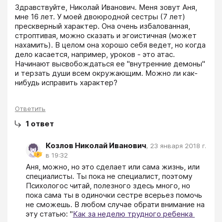
Здравствуйте, Николай Иванович. Меня зовут Аня, 
мне 16 лет. У моей двоюродной сестры (7 лет) 
прескверный характер. Она очень избалованная, 
строптивая, можно сказать и эгоистичная (может 
нахамить). В целом она хорошо себя ведет, но когда 
дело касается, например, уроков - это атас. 
Начинают высвобождаться ее "внутренние демоны" 
и терзать души всем окружающим. Можно ли как-
нибудь исправить характер?
Ответить
1
ответ
Козлов Николай Иванович
,
23 января 2018 г.
в 19:32
Аня, можно, но это сделает или сама жизнь, или 
специалисты. Ты пока не специалист, поэтому 
Психологос читай, полезного здесь много, но 
пока сама ты в одиночки сестре всерьез помочь 
не сможешь. В любом случае обрати внимание на 
эту статью: "
Как за неделю трудного ребенка 