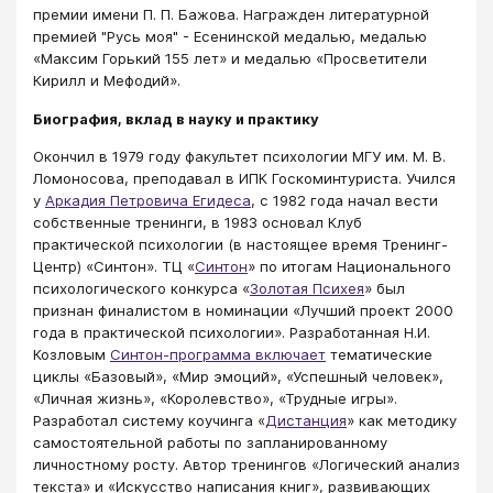
премии имени П. П. Бажова. Награжден литературной
премией "Русь моя" - Есенинской медалью, медалью
«Максим Горький 155 лет» и медалью «Просветители
Кирилл и Мефодий».
Биография, вклад в науку и практику
Окончил в 1979 году факультет психологии МГУ им. М. В.
Ломоносова, преподавал в ИПК Госкоминтуриста. Учился
у
Аркадия Петровича Егидеса
, с 1982 года начал вести
собственные тренинги, в 1983 основал Клуб
практической психологии (в настоящее время Тренинг-
Центр) «Синтон». ТЦ «
Синтон
» по итогам Национального
психологического конкурса «
Золотая Психея
» был
признан финалистом в номинации «Лучший проект 2000
года в практической психологии». Разработанная Н.И.
Козловым
Синтон-программа включает
тематические
циклы «Базовый​», «Мир эмоций», «Успешный человек»,
«Личная жизнь», «Королевство», «Трудные игры».
Разработал систему коучинга «
Дистанция
» как методику
самостоятельной работы по запланированному
личностному росту. Автор тренингов «Логический анализ
текста» и «Искусство написания книг», развивающих