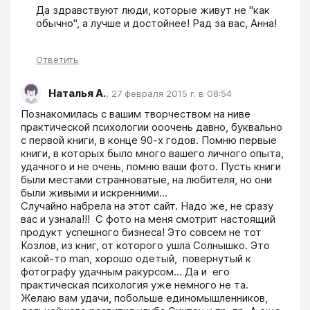
Да здравствуют люди, которые живут не "как 
обычно", а лучше и достойнее! Рад за вас, Анна!
Ответить
Наталья А.
,
27 февраля 2015 г. в 08:54
Познакомилась с вашим творчеством на ниве  
практической психологии ооочень давно, буквально 
с первой книги, в конце 90-х годов. Помню первые 
книги, в которых было много вашего личного опыта, 
удачного и не очень, помню ваши фото. Пусть книги 
были местами странноватые, на любителя, но они 
были живыми и искренними...

Случайно набрела на этот сайт. Надо же, не сразу 
вас и узнала!!!  С фото на меня смотрит настоящий 
продукт успешного бизнеса! Это совсем не тот 
Козлов, из книг, от которого ушла Солнышко. Это 
какой-то man, хорошо одетый,  повернутый к 
фотографу удачным ракурсом... Да и  его 
практическая психология уже немного не та.

Желаю вам удачи, побольше единомышленников, 