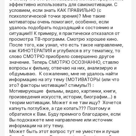
эффективно использовать для самомотивации. С 
условием, если знать КАК ПРАВИЛЬНО (с 
психологической точки зрения)? Мне такие 
мотиваторы очень помогают, особенно, если 
удалось подобрать подходящий к состоянию и 
ситуации!!! К примеру, я практически отказался от 
просмотра ТВ-программ. Смотрю хорошее кино. 
После того, как узнал, что есть такое направление, 
как КИНОТЕРАПИЯ и углубился в эту тематику, то 
слово СМОТРЮ приобрело совершенно другое 
значение. Теперь СМОТРЮ ОСОЗНАННО, ставлю 
вопросы к фильму, отвечаю на них, анализирую и 
обдумываю.  К сожалению, мне не удалось найти 
информацию на эту тему (МОТИВАТОРЫ (или что 
это? факторы мотивации? стимулы?) : 
Мотивирующие  фильмы, видео, картинки, книги, 
произведения искусств, истории, биографии...) в 
теории мотивации. Может я не там ищу?  Хочется 
капнуть поглубже, а где копать??? Поэтому и 
обратился к Вам. Буду премного благодарен, если 
Вы подскажете мне направление или источник 
информации на эту тему. 

Может быть этот вопрос тут не уместен и лучше 