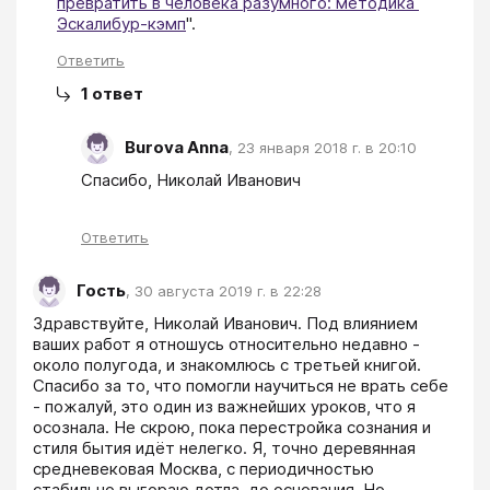
превратить в человека разумного: методика 
Эскалибур-кэмп
".
Ответить
1
ответ
Burova Anna
,
23 января 2018 г. в 20:10
Спасибо, Николай Иванович
Ответить
Гость
,
30 августа 2019 г. в 22:28
Здравствуйте, Николай Иванович. Под влиянием 
ваших работ я отношусь относительно недавно - 
около полугода, и знакомлюсь с третьей книгой. 
Спасибо за то, что помогли научиться не врать себе 
- пожалуй, это один из важнейших уроков, что я 
осознала. Не скрою, пока перестройка сознания и 
стиля бытия идёт нелегко. Я, точно деревянная 
средневековая Москва, с периодичностью 
стабильно выгораю дотла, до основания. Но, 