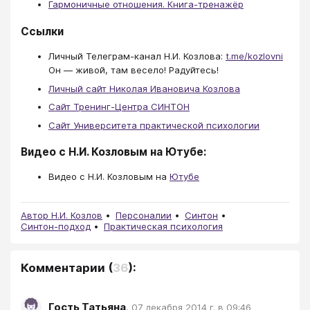
Гармоничные отношения. Книга-тренажёр
Ссылки
Личный Телеграм-канал Н.И. Козлова:
t.me/kozlovni
Он — живой, там весело! Радуйтесь!
Личный сайт Николая Ивановича Козлова
Сайт Тренинг-Центра СИНТОН
Сайт Университета практической психологии
Видео с Н.И. Козловым на Ютубе:
Видео с Н.И. Козловым на
Ютубе
Автор Н.И. Козлов
Персоналии
Синтон
Синтон-подход
Практическая психология
Комментарии
(
36
):
Гость Татьяна
,
07 декабря 2014 г. в 09:46