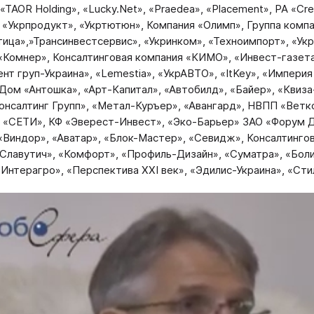
«TAOR Holding», «Lucky.Net», «Praedea», «Placement», РА «Crea
», «Укрпродукт», «Укртютюн», Компания «Олимп», Группа ком
ица»,»Трансинвестсервис», «Укринком», «Техноимпорт», «Ук
«Комнер», Консалтинговая компания «КИМО», «Инвест-газета
нт груп-Украина», «Lemestia», «УкрАВТО», «ItKey», «Импери
Дом «Антошка», «Арт-Капитал», «Автобилд», «Байер», «Квиз
онсалтинг Групп», «Метал-Куръер», «Авангард», НВПП «Вет
 «СЕТИ», КФ «Эверест-Инвест», «Эко-Барьер» ЗАО «Форум Д
«Виндор», «Аватар», «Блок-Мастер», «Севидж», Консалтингов
«Славутич», «Комфорт», «Профиль-Дизайн», «Суматра», «Бол
«Интерагро», «Перспектива XXI век», «Эдилис-Украина», «Сти