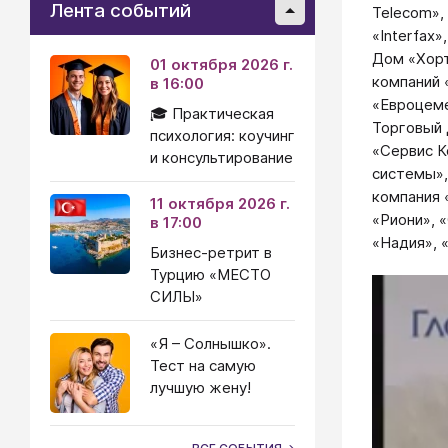
Лента событий
Telecom», 
«Interfax
Дом «Хорт
01 октября 2026 г.
компаний 
в 16:00
«Евроцеме
🎓 Практическая
Торговый 
психология: коучинг
«Сервис К
и консультирование
системы»,
компания 
11 октября 2026 г.
«Риони», 
в 17:00
«Надия», 
Бизнес-ретрит в
Турцию «МЕСТО
СИЛЫ»
«Я – Солнышко».
Тест на самую
лучшую жену!