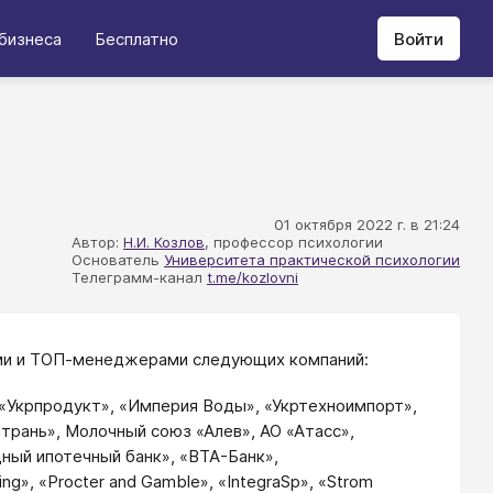
бизнеса
Бесплатно
Войти
01 октября 2022 г. в 21:24
Автор:
Н.И. Козлов
, профессор психологии
Основатель
Университета практической психологии
Телеграмм-канал
t.me/kozlovni
цами и ТОП-менеджерами следующих компаний:
 «Укрпродукт», «Империя Воды», «Укртехноимпорт»,
трань», Молочный союз «Алев», АО «Атасс»,
дный ипотечный банк», «ВТА-Банк»,
ng», «Procter and Gаmble», «IntegraSp», «Strom