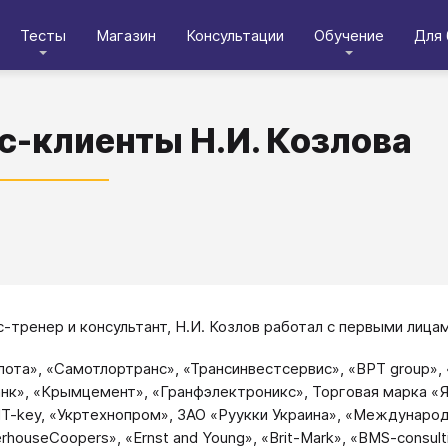
Тесты
Магазин
Консультации
Обучение
Для 
с-клиенты Н.И. Козлова
с-тренер и консультант, Н.И. Козлов работал с первыми ли
лота», «Самотлортранс», «Трансинвестсервис», «BPT group»,
нк», «Крымцемент», «Гранфэлектроникс», Торговая марка «Я
 IT-key, «Укртехнопром», ЗАО «Руукки Украина», «Междунаро
rhouseCoopers», «Ernst and Young», «Brit-Mark», «BMS-consulti