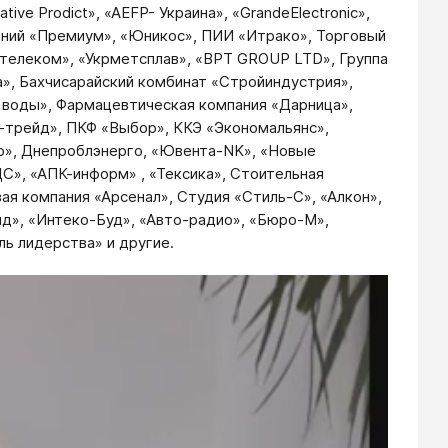
tive Prodict», «AEFP- Украина», «GrandeЕlectronic»,
паний «Премиум», «Юникос», ПИИ «Итрако», Торговый
ртелеком», «Укрметсплав», «BPT GROUP LTD», Группа
», Бахчисарайский комбинат «Стройиндустрия»,
я воды», Фармацевтическая компания «Дарница»,
а-трейд», ПКФ «Выбор», ККЭ «Экономальянс»,
ко», Днепроблэнерго, «Ювента-NK», «Новые
С», «АПК-информ» , «Тексика», Стоительная
ая компания «Арсенал», Студия «Стиль-С», «Алкон»,
ид», «Интеко-Буд», «Авто-радио», «Бюро-М»,
ль лидерства» и другие.