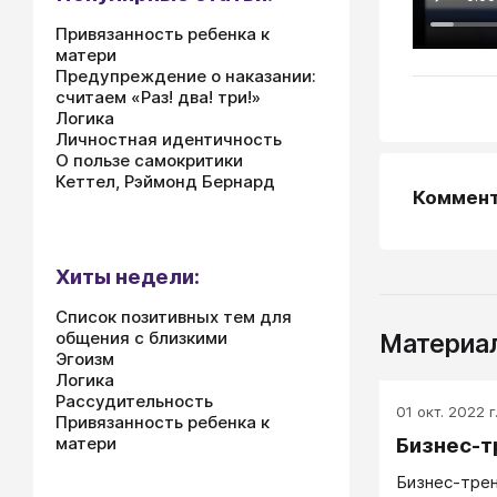
Привязанность ребенка к
матери
Предупреждение о наказании:
считаем «Раз! два! три!»
Логика
Личностная идентичность
О пользе самокритики
Кеттел, Рэймонд Бернард
Коммен
Хиты недели:
Список позитивных тем для
общения с близкими
Материал
Эгоизм
Логика
Рассудительность
01 окт. 2022 г
Привязанность ребенка к
Бизнес-т
матери
Бизнес-трен