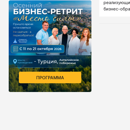
реализующий
бизнес-обра
методов инт
обучения.
ПРОГРАММА