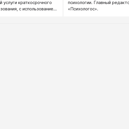
 услуги краткосрочного
психологии. Главный редакт
зования, с использованием
«Психологос».
ерактивного группового