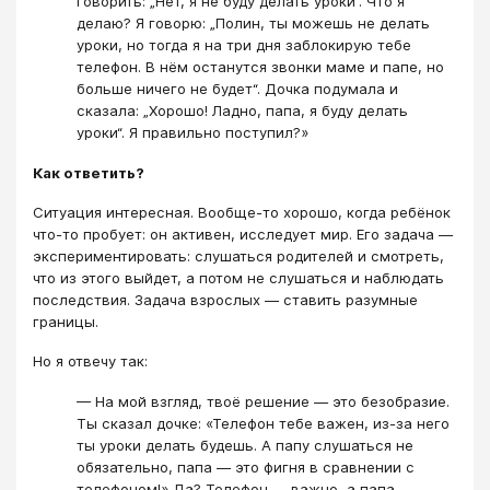
говорить: „Нет, я не буду делать уроки“. Что я
делаю? Я говорю: „Полин, ты можешь не делать
уроки, но тогда я на три дня заблокирую тебе
телефон. В нём останутся звонки маме и папе, но
больше ничего не будет“. Дочка подумала и
сказала: „Хорошо! Ладно, папа, я буду делать
уроки“. Я правильно поступил?»
Как ответить?
Ситуация интересная. Вообще-то хорошо, когда ребёнок
что-то пробует: он активен, исследует мир. Его задача —
экспериментировать: слушаться родителей и смотреть,
что из этого выйдет, а потом не слушаться и наблюдать
последствия. Задача взрослых — ставить разумные
границы.
Но я отвечу так:
— На мой взгляд, твоё решение — это безобразие.
Ты сказал дочке: «Телефон тебе важен, из-за него
ты уроки делать будешь. А папу слушаться не
обязательно, папа — это фигня в сравнении с
телефоном!» Да? Телефон — важно, а папа —