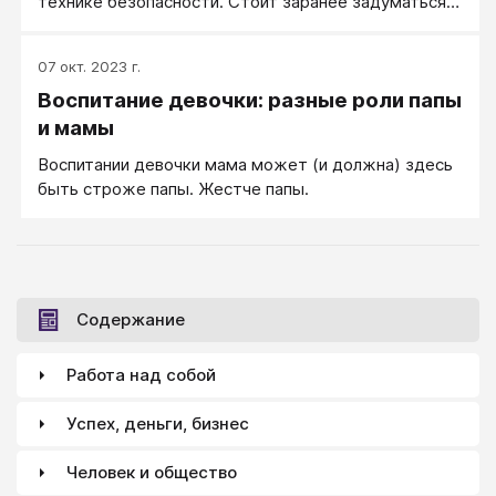
технике безопасности. Стоит заранее задуматься о
том, чтобы королевское «И что?» у ребенка, в том
числе у подростка, вдруг не начало звучать в ваш
07 окт. 2023 г.
адрес, в ответ на вашу обоснованную критику и
Воспитание девочки: разные роли папы
требования. «Ты уроки сделал?» ― «Нет. И что?».
и мамы
Воспитании девочки мама может (и должна) здесь
быть строже папы. Жестче папы.
Содержание
Работа над собой
Успех, деньги, бизнес
Человек и общество