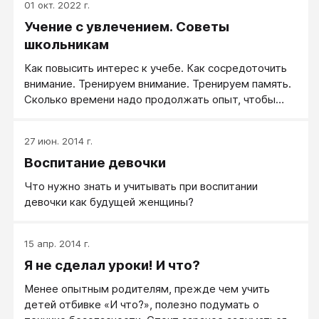
01 окт. 2022 г.
Учение с увлечением. Советы
школьникам
Как повысить интерес к учебе. Как сосредоточить
внимание. Тренируем внимание. Тренируем память.
Сколько времени надо продолжать опыт, чтобы
выработалась привычка. Как научиться «хотеть».
Волевое запоминание. Природа непроизвольной
27 июн. 2014 г.
памяти. Память работает, если есть цель, действие
Воспитание девочки
и применение. Закономерности волевой памяти.
Научиться думать! Как научиться направлять свою
Что нужно знать и учитывать при воспитании
волю к цели. Когда вызывают к доске...Контрольная
девочки как будущей женщины?
работаДля тех, кто читать не любит.
Интеллектуальный фон класса. Как освободить
время для общего развития.Отстающие. За дело
15 апр. 2014 г.
берется коллектив! Поддержка людей, которые
Я не сделал уроки! И что?
нам дороги. Сколько времени отводить на учебу
(работу) Умственный труд. Уроки в школе.
Менее опытным родителям, прежде чем учить
детей отбивке «И что?», полезно подумать о