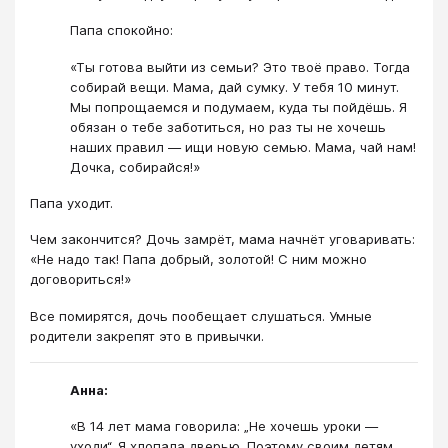
Папа спокойно:
«Ты готова выйти из семьи? Это твоё право. Тогда
собирай вещи. Мама, дай сумку. У тебя 10 минут.
Мы попрощаемся и подумаем, куда ты пойдёшь. Я
обязан о тебе заботиться, но раз ты не хочешь
наших правил — ищи новую семью. Мама, чай нам!
Дочка, собирайся!»
Папа уходит.
Чем закончится? Дочь замрёт, мама начнёт уговаривать:
«Не надо так! Папа добрый, золотой! С ним можно
договориться!»
Все помирятся, дочь пообещает слушаться. Умные
родители закрепят это в привычки.
Анна:
«В 14 лет мама говорила: „Не хочешь уроки —
уходи“. Я хлопала дверью. Поэтому своим детям