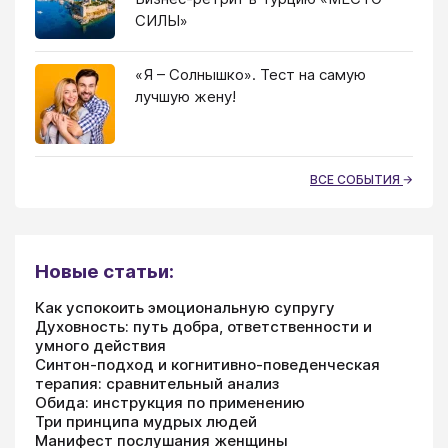
СИЛЫ»
«Я – Солнышко». Тест на самую
лучшую жену!
ВСЕ СОБЫТИЯ
Новые статьи:
Как успокоить эмоциональную супругу
Духовность: путь добра, ответственности и
умного действия
Синтон-подход и когнитивно-поведенческая
терапия: сравнительный анализ
Обида: инструкция по применению
Три принципа мудрых людей
Манифест послушания женщины