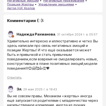
Негативные эмоции
Негативные переживания
Позиция Жертвы
Управление эмоциями
Автор Н.И. Козлов
Комментарии
(
3
):
Надежда Рахманова
,
31 октября 2024 г. в 05:57
Удивительно интересно и иллюстративно и четко Вы 
здесь написали про связь негативных эмоций и 
позиции Жертвы! И что ещё оказывается может 
быть и привычкой и стать привычным 
поведением,если вовремя не смоделировать новые, 
конструктивные в плане позитивных эмоций,модели 
поведения!!!😊🤗🥰👍👏💖
Ответить
Эл
,
29 мая 2025 г. в 18:43
Вы не совсем правы. Механизм «жертвы» иногда 
ещё запускается родителями с младенчества через 
насильственное кормление, иногда из лучших 