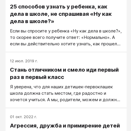
25 способов узнать у ребенка, как
дела в школе, не спрашивая «Ну как
дела в школе?»
Если вы спросите у ребенка «Ну как дела в школе?»,
то скорее всего получите ответ: «Нормально». А
если вы действительно хотите узнать, как прошел
его день, то помогите своему ребенку: задайте
такой вопрос, на которые можно будет ответить
12 июл. 2019 г.
подробно.
Стань отличником и смело иди первый
раз в первый класс
Я уверена, что для наших детишек-первоклашек
школа должна стать местом, где радостно и
хочется учиться. А мы, родители, можем и должны
им помочь. У меня есть способ, я опробовала на
своем ребенке и на его друзьях – получилось
01 окт. 2022 г.
хорошо. Предлагаю попробовать и вам, это совсем
Агрессия, дружба и примирение детей
несложно, а детям нравится!