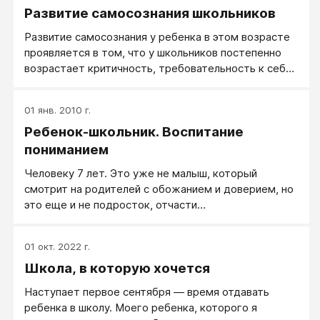
Развитие самосознания школьников
проблемы с поведением и с общением.
Практически сразу начались конфликты с детьми,
Развитие самосознания у ребенка в этом возрасте
сын проявляет агрессию, нетерпимость,
проявляется в том, что у школьников постепенно
неуважение к взрослым.
возрастает критичность, требовательность к себе.
Первоклассники преимущественно положительно
оценивают свою учебную деятельность, а неудачи
01 янв. 2010 г.
связывают только лишь с объективными
Ребенок-школьник. Воспитание
обстоятельствами. Второклассники и
третьеклассники относятся к себе уже более
пониманием
критично, оценивая не только хорошие, но и плохие
Человеку 7 лет. Это уже не малыш, который
свои поступки, не только успехи, но и свои неудачи в
смотрит на родителей с обожанием и доверием, но
учении.
это еще и не подросток, отчасти
автономизировавшийся от родителей. С одной
стороны, ему хочется, чтобы к нему относились как
01 окт. 2022 г.
к взрослому. А с другой - он становится более
Школа, в которую хочется
чувствительным к проявлению безудержной
родительской любви.
Наступает первое сентября — время отдавать
ребенка в школу. Моего ребенка, которого я