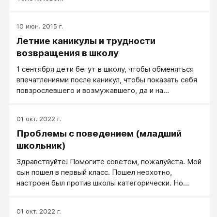
погружается в воду? Почему помещенный в
морозильник фруктовый сок в формочке
превращается в фигурный лед?
10 июн. 2015 г.
Летние каникулы и трудности
возвращения в школу
1 сентября дети бегут в школу, чтобы обменяться
впечатлениями после каникул, чтобы показать себя
повзрослевшего и возмужавшего, да и на
одноклассников подивиться. Но уже второго
сентября начинаются проблемы: хочется
01 окт. 2022 г.
продолжения праздника жизни... Как же вернуть
Проблемы с поведением (младший
ученика в ритм их деловой жизни?
школьник)
Здравствуйте! Помогите советом, пожалуйста. Мой
сын пошел в первый класс. Пошел неохотно,
настроен был против школы категорически. Но
отучился две четверти, причем учитель его хвалит,
говорит, что по интеллекту один из первых в классе,
01 окт. 2022 г.
что ей нравится с ним работать. Но... Огромные