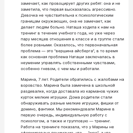
замечает, как провоцирует других ребят: она и не
заметила, что первая высказалась агрессивно.
Девочка не чувствительна к психологическим
границам окружающих, она не замечает, как
делает людям больно. Наташа ходила к нам на
тренинг в течение учебного года, но уже через
пару месяцев отношения в классе и в группе стали
более ровными. Оказалось, что первоначальная
проблема — это "вершина айсберга", в то время
как основная проблема Наташи заключалась в
неумении управлять собственными чувствами,
особенно гневом, с чем мы и работали.
Марина, 7 лет. Родители обратились с жалобами на
воровство. Марина была замечена в школьной
раздевалке, когда доставала из карманов чужих
курток мелкие игрушки. Дома родители стали
обнаруживать разные мелкие игрушки, фишки от
домино, фантики. Мы рекомендовали Марине в
первую очередь, индивидуальную работу с
психологом, а также и групповую — тренинг.
Работа на тренинге показала, что у Марины не
сформировано понимание, что — "мое", а что —