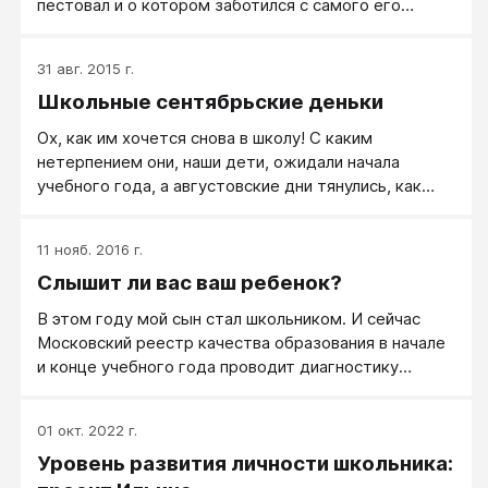
пестовал и о котором заботился с самого его
рождения и даже раньше. Я старался дать ему
самое лучшее, я оберегал его от плохих
31 авг. 2015 г.
впечатлений, я показывал ему мир и людей, и
Школьные сентябрьские деньки
животных, и море, и большие деревья.
Ох, как им хочется снова в школу! С каким
нетерпением они, наши дети, ожидали начала
учебного года, а августовские дни тянулись, как
назло, необыкновенно долго! Несколько раз на дню
перекладывались учебники, перебирались ручки,
11 нояб. 2016 г.
тетради и другие письменные принадлежности,
Слышит ли вас ваш ребенок?
примерялась новенькая школьная форма. С каким
усердием записывалось в дневник расписание
В этом году мой сын стал школьником. И сейчас
уроков, которое с удовольствием было несколько
Московский реестр качества образования в начале
раз перепроверено.
и конце учебного года проводит диагностику
первоклассников в адаптационный период. Это
некий тест, определяющий общий уровень
01 окт. 2022 г.
интеллектуального развития и психоэмоциональное
Уровень развития личности школьника:
состояние детей.