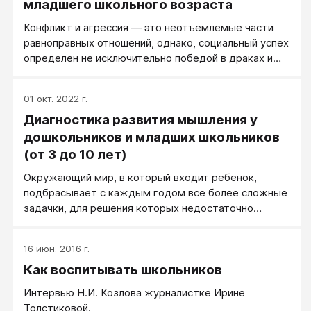
младшего школьного возраста
Конфликт и агрессия — это неотъемлемые части
равноправных отношений, однако, социальный успех
определен не исключительно победой в драках и
контролем равноправия. Агрессивные дети
сталкиваются с трудностями в решении социальных
01 окт. 2022 г.
проблем, при этом социально успешные дети –
Диагностика развития мышления у
умелые социальные манипуляторы, которые легко
заключают мир с прежним противником и
дошкольников и младших школьников
вмешиваются в конфликты между другими членами
(от 3 до 10 лет)
группы, таким образом, сохраняя социальное
Окружающий мир, в который входит ребенок,
равновесие. Они способны использовать
подбрасывает с каждым годом все более сложные
комбинацию принудительных и сотрудничающих
задачки, для решения которых недостаточно
стратегий.
просто видеть, слышать, чувствовать, а очень
важно выделять связи, отношения между
16 июн. 2016 г.
явлениями. Почему из разбавленной водой глины
Как воспитывать школьников
можно лепить всевозможные поделки, а невлажная
глина просто рассыпается? Почему деревянный
Интервью Н.И. Козлова журналистке Ирине
кораблик не тонет, а железный тут же
Толстиковой.