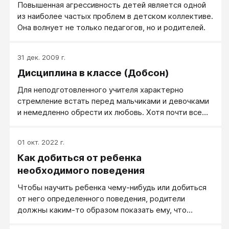
Повышенная агрессивность детей является одной
из наиболее частых проблем в детском коллективе.
Она волнует не только педагогов, но и родителей.
31 дек. 2009 г.
Дисциплина в классе (Добсон)
​​Для неподготовленного учителя характерно
стремление встать перед мальчиками и девочками
и немедленно обрести их любовь. Хотя почти все
хорошие учителя хотят, чтобы в классе их любили,
некоторые становятся чрезмерно зависимыми от
01 окт. 2022 г.
того, как к ним относятся дети. В первый день
Как добиться от ребенка
нового учебного года в сентябре новая учительница
мисс Пич проводит с учениками небольшую беседу,
необходимого поведения
главный смысл которой заключается в
Чтобы научить ребенка чему-нибудь или добиться
следующем...
от него определенного поведения, родители
должны каким-то образом показать ему, что
хорошо (какое поведение они одобряют), а что -