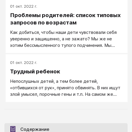
плохо (какие действия они осуждают
01 окт. 2022 г.
Проблемы родителей: список типовых
запросов по возрастам
Как добиться, чтобы наши дети чувствовали себя
уверенно и защищенно, а не зажато? Мы же не
хотим бессмысленного тупого подчинения. Мы
хотим лишь преподнести детям необходимые
правила, которые избавят нас от распостраненных
01 окт. 2022 г.
проблем и облегчат общение. У нас появится
Трудный ребенок
важная отправная точка, если мы знаем: какие
проблемы осложняют повседневную жизнь чаще
Непослушных детей, а тем более детей,
всего?
«отбившихся от рук», принято обвинять. В них ищут
злой умысел, порочные гены и т.п. На самом же
деле, в число «трудных» обычно попадают дети не
«худшие», а особенно чувствительные и ранимые.
Они «сходят с рельсов» под влиянием жизненных
нагрузок и трудностей, реагируя на них гораздо
раньше и сильнее, чем дети более устойчивые.
Содержание