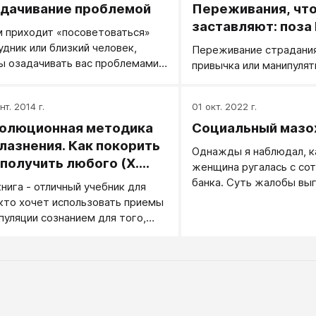
дачивание проблемой
Переживания, что
т носом в наши тонкие места.
компьютерный стол и ж
пыль, которую он собир
заставляют: поза
м приходит «посоветоваться»
удник или близкий человек,
Переживание страдани
ы озадачивать вас проблемами,
привычка или манипулят
рые они создают себе сами.
ая и обычная внутренняя
нт. 2014 г.
01 окт. 2022 г.
ция на это — тихая гордость:
, со мной советуются… Ценят!»,
олюционная методика
Социальный мазо
ко едва ли этот визит к вам есть
лазнения. Как покорить
Однажды я наблюдал, к
нание вашей мудрости. Причина
аполучить любого (Х.
женщина ругалась с со
 как более прозаична: люди
сеус)
банка. Суть жалобы вы
книга - отличный учебник для
ть не приучены, а когда кто-то
ничтожной в сравнении 
 кто хочет использовать приемы
лняет эту работу за них — они
волнением и возмущени
пуляции сознанием для того,
льны.
ы резко повысить свою
лярность у противоположного
, научиться флиртовать по
илам и максимально облегчить
едуру знакомства.