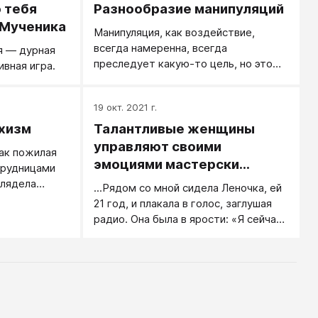
нормальный ход жизни. «Чем
 тебя
Разнообразие манипуляций
алуется на
меньше женщину мы любим, тем
ает.
 Мученика
Манипуляция, как воздействие,
легче нравимся мы ей».
всегда намеренна, всегда
я — дурная
Демонстрация мужчиной
преследует какую-то цель, но это
ивная игра.
незаинтересованности (малой
намерение не всегда осознанно, не
заинтересованности) в девушке,
всегда преднамеренно.
действительно, часто разжигает ее
19 окт. 2021 г.
чувства. Сказать, что это всегда ей
хизм
Талантливые женщины
во вред - нельзя.
управляют своими
ак пожилая
эмоциями мастерски
трудницами
(Спыну)
глядела
...Рядом со мной сидела Леночка, ей
с ее
21 год, и плакала в голос, заглушая
ем.
радио. Она была в ярости: «Я сейчас
же выпрыгну из машины!», «В такой
жизни я больше не вижу смысла!»...