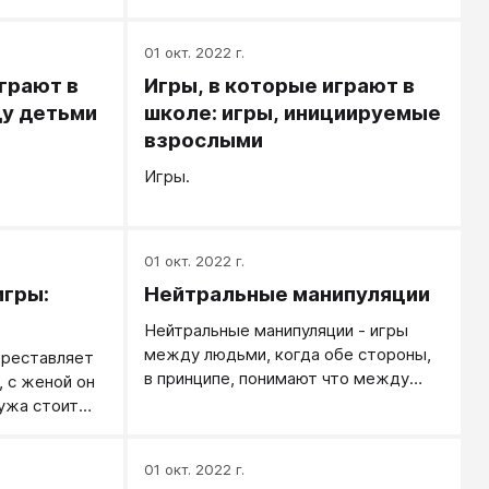
01 окт. 2022 г.
грают в
Игры, в которые играют в
ду детьми
школе: игры, инициируемые
взрослыми
Игры.
01 окт. 2022 г.
игры:
Нейтральные манипуляции
Нейтральные манипуляции - игры
между людьми, когда обе стороны,
ереставляет
в принципе, понимают что между
 с женой он
ними происходит, кто на кого как
мужа стоит
влияет, и прогрышу-выигрышу
й стол,
относятся также игрово. Сейчас ты
половину
01 окт. 2022 г.
проиграл, завтра я выиграю - идет
 на