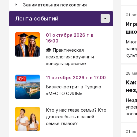
Занимательная психология
01 окт
Лента событий
Игр
шко
01 октября 2026 г. в
16:00
Мног
наве
🎓 Практическая
куль
психология: коучинг и
люди
консультирование
амер
28 ма
множ
11 октября 2026 г. в 17:00
Как
свое
Бизнес-ретрит в Турцию
этот
нез
«МЕСТО СИЛЫ»
встр
Незд
Но д
упре
поло
Кто у нас глава семьи? Кто
носо
должен быть в вашей
неуд
семье главой?
это 
01 окт
меня