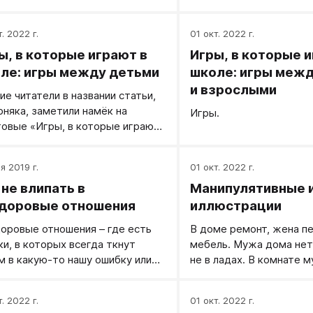
. 2022 г.
01 окт. 2022 г.
ы, в которые играют в
Игры, в которые и
ле: игры между детьми
школе: игры меж
и взрослыми
ие читатели в названии статьи,
рняка, заметили намёк на
Игры.
товые «Игры, в которые играют
» Эрика Берна. Знаменитый
иканский психотерапевт описал
я 2019 г.
01 окт. 2022 г.
ество самых разных игр в
 не влипать в
Манипулятивные 
й книге. Мы хотим дополнить
 список ещё играми,
доровые отношения
иллюстрации
ечающимися в школьной жизни.
оровые отношения – где есть
В доме ремонт, жена п
ля начала напомним основные
ки, в которых всегда ткнут
мебель. Мужа дома нет,
жения концепции Берна.
м в какую-то нашу ошибку или
не в ладах. В комнате 
ачу. И даже, если прикрывают
огромный компьютерны
шуткой, то суть дела не
который загораживает 
. 2022 г.
01 окт. 2022 г.
ется – нам делают больно,
прохода. Жена ругается