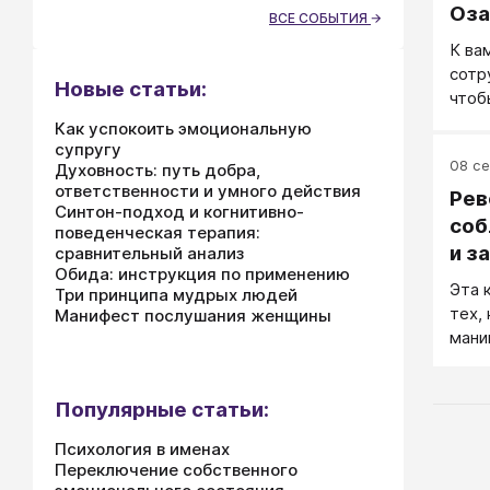
Оза
тычу
ВСЕ СОБЫТИЯ
К ва
сотр
Новые статьи:
чтоб
кото
Как успокоить эмоциональную
Перв
супругу
08 се
Духовность: путь добра,
реак
ответственности и умного действия
«Вот
Рев
Синтон-подход и когнитивно-
одна
соб
поведенческая терапия:
приз
и з
сравнительный анализ
куда
Обида: инструкция по применению
Фек
Эта 
дума
Три принципа мудрых людей
тех,
выпо
Манифест послушания женщины
мани
дово
чтоб
попу
Популярные статьи:
пола
прав
Психология в именах
проц
Переключение собственного