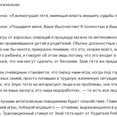
огическом:
нок: «Я всемогущая тётя, имеющая власть вершить судьбы л
нок: «Пощадите меня, Ваше Высочество! Я полностью в Ваш
игру от взрослых операций и процедур можно по интенсивно
ию провинившихся детей и родителей. Обычно должностные л
о как бы нехотя, прекрасно понимая, что это, скорее всего, 
го ребёнка, и говорят об этом лишь потому, что это входит 
ное, что они могут сделать: от бессилия. Злая тётя же при
ее очевидным становится, что перед нами игра, когда под г
чных семей, просто попавших в трудную жизненную ситуацию 
, что Злую тётю не интересуют люди и их проблемы, она чт
то не ваша заслуга, это наша недоработка», — то есть все л
 лучшим антитезисным поведением будет спокойствие. Главн
ией игры, победой водящего — отчаяние, выражающееся в 
. Транзакционный стимул от Злой тёти идёт от Родителя Реб