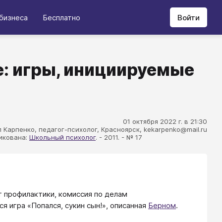
бизнеса
Бесплатно
Войти
е: игры, инициируемые
01 октября 2022 г. в 21:30
л Карпенко, педагог-психолог, Красноярск, kekarpenko@mail.ru
икована:
Школьный психолог
. - 2011. - № 17
 профилактики, комиссия по делам
я игра «Попался, сукин сын!», описанная
Берном
.