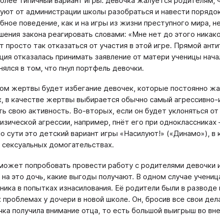
олее типичный вариант игры: девочка жалуется родителям, 
уют от администрации школы разобраться и навести порядок
бное поведение, как и на игры из жизни преступного мира, 
шения закона реагировать словами: «Мне нет до этого никако
т просто так отказаться от участия в этой игре. Прямой ант
ция отказалась принимать заявление от матери ученицы нач
нялся в том, что пнул портфель девочки.
ом жертвы будет избегание девочек, которые постоянно жал
, в качестве жертвы выбирается обычно самый агрессивно-
ь свою активность. Во-вторых, если он будет уклоняться о
изической агрессии, например, пнёт его при одноклассниках
о сути это детский вариант игры «Насилуют!» («Динамо»), в
 сексуальных домогательствах.
может попробовать провести работу с родителями девочки и 
на это дочь, какие выгоды получают. В одном случае ученица
ника в попытках изнасилования. Её родители были в разводе
 проблемах у дочери в новой школе. Он, бросив все свои дела
чка получила внимание отца, то есть большой выигрыш во вн