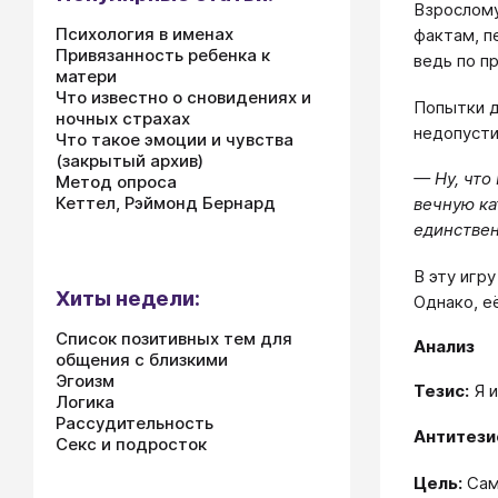
Взрослому
Психология в именах
фактам, п
Привязанность ребенка к
ведь по п
матери
Что известно о сновидениях и
Попытки д
ночных страхах
недопусти
Что такое эмоции и чувства
(закрытый архив)
— Ну, что
Метод опроса
Кеттел, Рэймонд Бернард
вечную ка
единствен
В эту игр
Хиты недели:
Однако, е
Список позитивных тем для
Анализ
общения с близкими
Эгоизм
Тезис:
Я и
Логика
Рассудительность
Антитези
Секс и подросток
Цель:
Сам