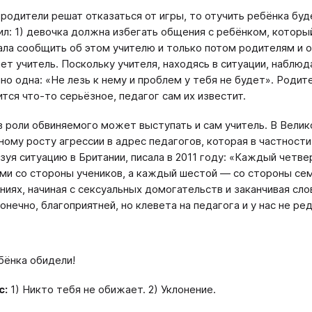
 родители решат отказаться от игры, то отучить ребёнка б
ил: 1) девочка должна избегать общения с ребёнком, который
ала сообщить об этом учителю и только потом родителям и о
ет учитель. Поскольку учителя, находясь в ситуации, наблю
но одна: «Не лезь к нему и проблем у тебя не будет». Роди
ится что-то серьёзное, педагог сам их известит.
в роли обвиняемого может выступать и сам учитель. В Велик
ному росту агрессии в адрес педагогов, которая в частности
зуя ситуацию в Британии, писала в 2011 году: «Каждый четв
ми со стороны учеников, а каждый шестой — со стороны сем
ниях, начиная с сексуальных домогательств и заканчивая сл
онечно, благоприятней, но клевета на педагога и у нас не ре
ёнка обидели!
с:
1) Никто тебя не обижает. 2) Уклонение.