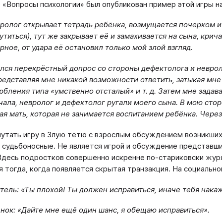
 «Вопросы психологии» был опубликован пример этой игры н
ролог открывает тетрадь ребёнка, возмущается почерком и г
утиться), тут же закрывает её и замахивается на сына, крич
рное, от удара её остановил только мой злой взгляд.
лся перекрёстный допрос со стороны дефектолога и невроло
редставляя мне никакой возможности ответить, затыкая мне 
рбления типа «умственно отсталый» и т. д. Затем мне задав
чала, невролог и дефектолог ругали моего сына. В мою стор
ая мать, которая не занимается воспитанием ребёнка. Через
путать игру в Злую тётю с взрослым обсуждением возникших
 судьбоносные. Не является игрой и обсуждение представши
Здесь подростков совершенно искренне по-стариковски журят
я тогда, когда появляется скрытая транзакция. На социальн
тель: «Ты плохой! Ты должен исправиться, иначе тебя накаж
нок: «Дайте мне ещё один шанс, я обещаю исправиться».