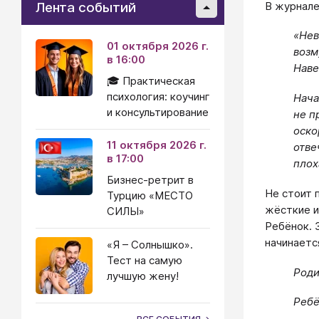
Лента событий
В журнале
«Нев
01 октября 2026 г.
возм
в 16:00
Наве
🎓 Практическая
психология: коучинг
Нача
и консультирование
не п
оско
11 октября 2026 г.
отве
в 17:00
плох
Бизнес-ретрит в
Не стоит 
Турцию «МЕСТО
жёсткие и
СИЛЫ»
Ребёнок. 
начинаетс
«Я – Солнышко».
Тест на самую
Роди
лучшую жену!
Ребё