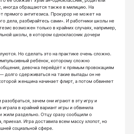
что её обижает хулиган-одноклассник, родители
, иногда обращаются также в милицию. На
нет прямого антитезиса. Прокурор не может на
го дела, разбирайтесь сами». И работники школы не
итезис возможен только в крайних случаях, например,
альной школы, в котором одноклассник дочери
уются. Но сделать это на практике очень сложно.
импульсивный ребёнок, которому сложно
т общения, девочка перейдёт к прямым провокациям
 — долго сдерживаться на такие выпады он не
 которой женщина начинает флирт, а потом обвиняет
разобраться, зачем они играют в эту игру и
 играла в крайний вариант игры и обвинила
 и жили раздельно. Отцу сразу сообщили о
, приехал. Игра доставила всем массу хлопот, но
ешней социальной сфере.