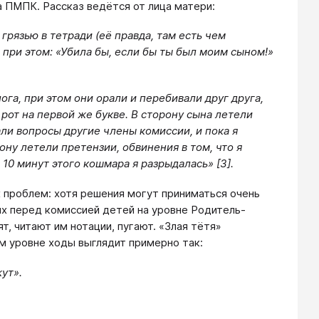
а ПМПК. Рассказ ведётся от лица матери:
рязью в тетради (её правда, там есть чем
а при этом: «Убила бы, если бы ты был моим сыном!»
га, при этом они орали и перебивали друг друга,
рот на первой же букве. В сторону сына летели
али вопросы другие члены комиссии, и пока я
ону летели претензии, обвинения в том, что я
 10 минут этого кошмара я разрыдалась» [3].
 проблем: хотя решения могут приниматься очень
х перед комиссией детей на уровне Родитель-
, читают им нотации, пугают. «Злая тётя»
ом уровне ходы выглядит примерно так:
ут».