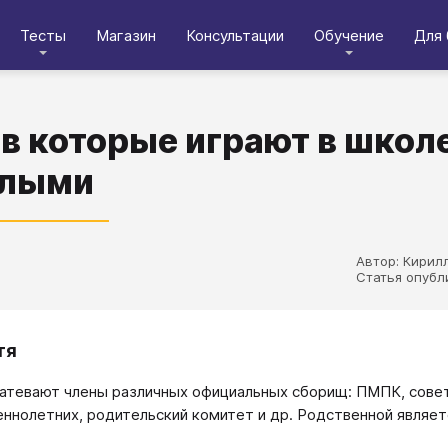
Тесты
Магазин
Консультации
Обучение
Для 
 в которые играют в школ
слыми
Автор: Кирил
Статья опубл
тя
затевают члены различных официальных сборищ: ПМПК, совет
ннолетних, родительский комитет и др. Родственной являетс