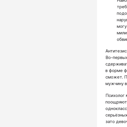
Наиб
треб
подо
нару
могу
мили
обви
Антитезис
Во-первых
сдерживат
в форме ф
сможет. П
мужчину в
Психолог 
поощряют 
однокласс
серьёзных
зато дево