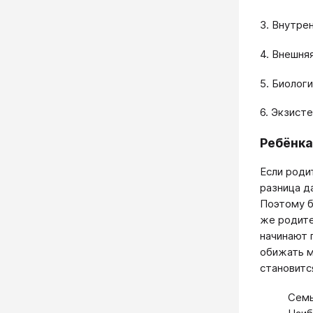
3. Внутре
4. Внешня
5. Биолог
6. Экзисте
Ребёнка
Если роди
разница д
Поэтому б
же родите
начинают 
обижать м
становитс
Семь