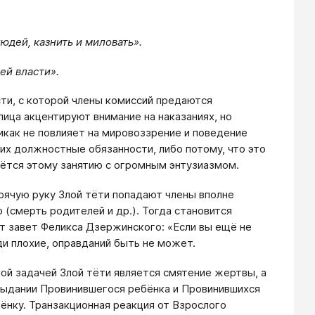
юдей, казнить и миловать».
ей власти».
сти, с которой члены комиссий предаются
ица акцентируют внимание на наказаниях, но
никак не повлияет на мировоззрение и поведение
в их должностные обязанности, либо потому, что это
даётся этому занятию с огромным энтузиазмом.
орячую руку Злой тёти попадают члены вполне
(смерть родителей и др.). Тогда становится
ит завет Феликса Дзержинского: «Если вы ещё не
юди плохие, оправданий быть не может.
ой задачей Злой тёти является смятение жертвы, а
рыдании Провинившегося ребёнка и Провинившихся
ёнку. Транзакционная реакция от Взрослого