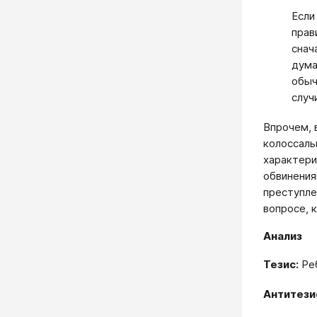
Если
прав
снач
дума
обыч
случ
Впрочем, 
колоссаль
характери
обвинения
преступле
вопросе, к
Анализ
Тезис:
Реб
Антитези