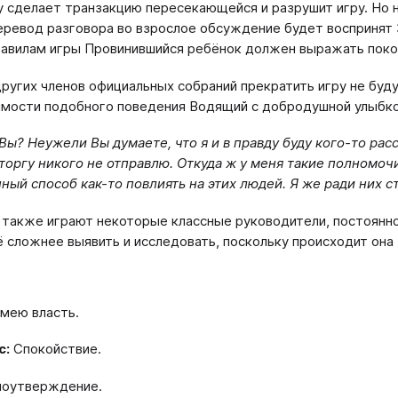
 сделает транзакцию пересекающейся и разрушит игру. Но н
еревод разговора во взрослое обсуждение будет воспринят 
равилам игры Провинившийся ребёнок должен выражать покор
ругих членов официальных собраний прекратить игру не буду
мости подобного поведения Водящий с добродушной улыбко
 Вы? Неужели Вы думаете, что я и в правду буду кого-то расс
торгу никого не отправлю. Откуда ж у меня такие полномочи
ный способ как-то повлиять на этих людей. Я же ради них с
у также играют некоторые классные руководители, постоян
ё сложнее выявить и исследовать, поскольку происходит она
мею власть.
с:
Спокойствие.
оутверждение.