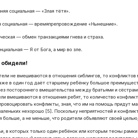
нняя социальная — «Злая тётя».
я социальная — времяпрепровождение «Нынешние».
ическая — обмен транзакциями гнева и страха.
нциальная — Я от Бога, а мир во зле.
 обидели!
тели не вмешиваются в отношения сиблингов, то конфликтов
аже в один год даёт старшему ребёнку большое преимущест
ез постороннего вмешательства между братьями и сёстрами
ли вмешиваются в отношения ребят, то количество конфлик
провоцировать конфликты, зная, что им на помощь придут ма
аленьких нехорошо [5]. Поскольку неприятностей и конфли
я больше, а не меньше, что родители объявляют своей целью,
и, в которых только один ребёнок или которым тесны рамки 