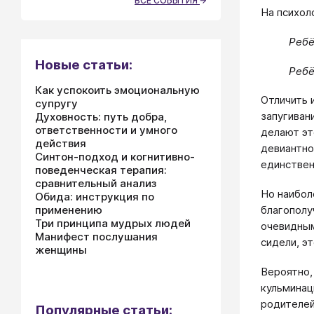
ВСЕ СОБЫТИЯ
На психол
Ребё
Новые статьи:
Ребё
Как успокоить эмоциональную
Отличить 
супругу
запугиван
Духовность: путь добра,
ответственности и умного
делают эт
действия
девиантно
Синтон-подход и когнитивно-
единствен
поведенческая терапия:
сравнительный анализ
Но наибол
Обида: инструкция по
применению
благополу
Три принципа мудрых людей
очевидным
Манифест послушания
сидели, э
женщины
Вероятно,
кульминац
родителей
Популярные статьи: