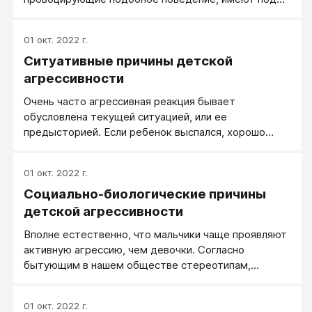
собой вполне реальную почву, и знать об этом
чрезвычайно важно. Ведь игнорируя их, вряд ли
01 окт. 2022 г.
можно справиться с проявлениями агрессии.
Ситуативные причины детской
Рассмотрим наиболее распространенные причины.
агрессивности
Очень часто агрессивная реакция бывает
обусловлена текущей ситуацией, или ее
предысторией. Если ребенок выспался, хорошо
себя чувствует, надел любимый костюм и получил
на завтрак любимые сосиски, он может достаточно
01 окт. 2022 г.
спокойно отреагировать на провоцирующую
Социально-биологические причины
ситуацию. А на следующий день его поведение
будет откровенно агрессивным. Воспитатели
детской агрессивности
детских садов знают, когда и почему это
Вполне естественно, что мальчики чаще проявляют
происходит. Чаще всего дети ведут себя
активную агрессию, чем девочки. Согласно
агрессивно в те дни, когда они не выспались, плохо
бытующим в нашем обществе стереотипам,
себя чувствуют или обиделись на что-то или кого-
особенно укрепившимся за последние десять-
то.
пятнадцать лет, мужчина должен быть грубым и
01 окт. 2022 г.
агрессивным, в общем, «крутым». Неагрессивные