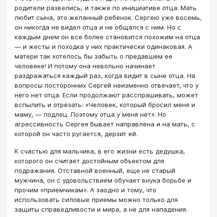
родители развелись, и также по инициативе отца. Мать
любит сына, это желанный ребенок. Сергею уже восемь,
он никогда не видел отца и не общался с ним. Но с
каждым днем он все более становится похожим на отца
— и жесты и походка у них практически одинаковая. А
матери так хотелось бы забыть о предавшем ее
человеке! И потому она невольно начинает
раздражаться каждый раз, когда видит в сыне отца. На
вопросы посторонних Сергей неизменно отвечает, что у
него нет отца. Если продолжают расспрашивать, может
вспылить и отрезать: «Человек, который бросил меня и
маму, — подлец. Поэтому отца у меня нет». Но
агрессивность Сергея бывает направлена и на мать, с
которой он часто ругается, дерзит ей.
К счастью для мальчика, в его жизни есть дедушка,
которого он считает достойным объектом для
подражания. Отставной военный, еще не старый
мужчина, он с удовольствием обучает внука борьбе и
прочим «приемчикам». А заодно и тому, что
использовать силовые приемы можно только для
защиты справедливости и мира, а не для нападения.