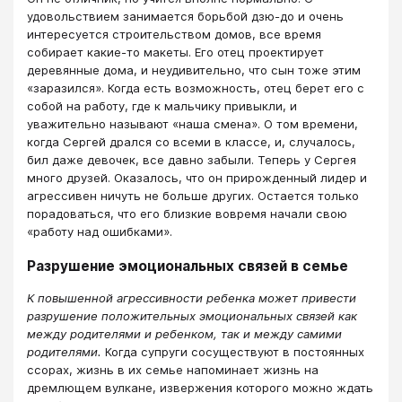
удовольствием занимается борьбой дзю-до и очень
интересуется строительством домов, все время
собирает какие-то макеты. Его отец проектирует
деревянные дома, и неудивительно, что сын тоже этим
«заразился». Когда есть возможность, отец берет его с
собой на работу, где к мальчику привыкли, и
уважительно называют «наша смена». О том времени,
когда Сергей дрался со всеми в классе, и, случалось,
бил даже девочек, все давно забыли. Теперь у Сергея
много друзей. Оказалось, что он прирожденный лидер и
агрессивен ничуть не больше других. Остается только
порадоваться, что его близкие вовремя начали свою
«работу над ошибками».
Разрушение эмоциональных связей в семье
К повышенной агрессивности ребенка может привести
разрушение положительных эмоциональных связей как
между родителями и ребенком, так и между самими
родителями.
Когда супруги сосуществуют в постоянных
ссорах, жизнь в их семье напоминает жизнь на
дремлющем вулкане, извержения которого можно ждать