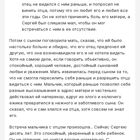
отец не виделся с ним раньше, и попросил не
винить отца, потому что он любит его и любил все
эти годы. Он не хотел причинять боль его матери, а
Сергей был слишком мал, чтобы он мог
встречаться с ним в ее отсутствие.
Потом с сыном поговорила мать, сказав, что ей было
настолько больно и обидно, что его отец предпочел ей
другую, что она возненавидела его и не хотела видеть.
Хотя на самом деле, если говорить объективно, он
спокойный, хороший человек, достойный сыновней
любви и уважения. Мать извинилась перед сыном за то,
что не смогла пересилить себя раньше и разрешить отцу
видеться с ним. Мальчик, который раньше позволял себе
разные высказывания в адрес матери и частенько
действовал ей наперекор, вдруг из злого и колючего
ежика превратился в нежного и заботливого сына. Он
сказал, что и сам злился на отца, хотя совсем не знал
его.
Встреча мальчика с отцом произошла... Сейчас Сергею
десять лет. Это спокойный, уверенный в себе ребенок.
Он не отличник, но учится вполне нормально. С