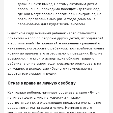
должна найти выход. Поэтому активным детям
совершенно необходимо посещать детский сад,
где они могут вволю набегаться и наиграться, не
боясь проявления эмоций. И тогда дома ваше
своенравное дитя будет тихим ангелом.
В детском саду активный ребенок часто становится
объектом жалоб со стороны других детей, их родителей
и воспитателей. Не принимайте поспешных решений о
наказании, поговорите с ребенком, постарайтесь узнать
истинную причину его агрессивного поведения. Вполне
возможно, что кто-то исподтишка обижает вашего
ребенка, а он не умеет еще правильно реагировать на
ситуацию, и вследствие «бурного» темперамента
дерется или ломает игрушки.
Отказ в праве на личную свободу
Как только ребенок начинает осознавать свое «Я», он
начинает делить мир на «своих» и «чужих»,
соответственно, и окружающие предметы очень четко
разделяются им на свои и чужие. Начиная с этого
момента, ему требуется свое место под солнцем и