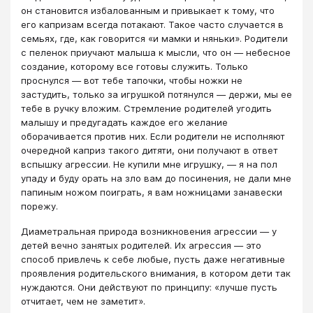
он становится избалованным и привыкает к тому, что
его капризам всегда потакают. Такое часто случается в
семьях, где, как говорится «и мамки и няньки». Родители
с пеленок приучают малыша к мысли, что он — небесное
создание, которому все готовы служить. Только
проснулся — вот тебе тапочки, чтобы ножки не
застудить, только за игрушкой потянулся — держи, мы ее
тебе в ручку вложим. Стремление родителей угодить
малышу и предугадать каждое его желание
оборачивается против них. Если родители не исполняют
очередной каприз такого дитяти, они получают в ответ
вспышку агрессии. Не купили мне игрушку, — я на пол
упаду и буду орать на зло вам до посинения, не дали мне
папиным ножом поиграть, я вам ножницами занавески
порежу.
Диаметральная природа возникновения агрессии — у
детей вечно занятых родителей. Их агрессия — это
способ привлечь к себе любые, пусть даже негативные
проявления родительского внимания, в котором дети так
нуждаются. Они действуют по принципу: «лучше пусть
отчитает, чем не заметит».