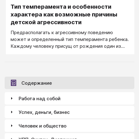
Тип темперамента и особенности
дети в школе уже воспринимаются как редкость.
Приходится родителям настраивать своих детей к
характера как возможные причины
тому, чтобы давали сдачи, поскольку иначе они
детской агрессивности
просто не смогут «вписаться» в «мужское
Предрасполагать к агрессивному поведению
общество», в котором одной из основных
может и определенный тип темперамента ребенка.
ценностей является умение постоять за себя.
Каждому человеку присущ от рождения один из
четырех типов темперамента. Темперамент
определяет силу и скорость наших реакций на
события жизни, степень эмоциональности и
нервной возбудимости личности. Переделать
темперамент невозможно, зато можно научиться
Содержание
использовать не только его сильные,
положительные, но и слабые, отрицательные,
Работа над собой
стороны.
Успех, деньги, бизнес
Человек и общество