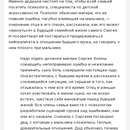
Именно дедушка настоял на том, чтобы всей семьей
посетить психолога, специалиста по детской
агрессивности. Психолог объяснил матери, что ее
главная ошибка, пагубно влияющая на мальчика, —
очернение отца в его глазах, рассказала, как это может
«аукнуться» в будущей семейной жизни самого Сергея.
И посоветовал ей постараться придерживаться
нейтралитета в отношении бывшего мужа, не говорить о
нем плохого при мальчике.
Надо отдать должное матери Сергея: боязнь
совершить непоправимую ошибку и нежелание
причинить сыну боль совершили настоящее чудо.
Она встретилась с бывшим мужем и рассказала о
сложившейся ситуации, не скрывая и того, как
отзывалась о нем все это время. Отец и раньше
хотел участвовать в жизни сына, но не искал
встреч, чувствуя себя виноватым перед бывшей
женой. Все члены семьи вместе с психологом
разработали сценарий «урока над ошибками», как
они его назвали. Сначала с Сергеем поговорил
дед, с которым у мальчика сложились теплые,
доверительные отношения. Дед объяснил, почему