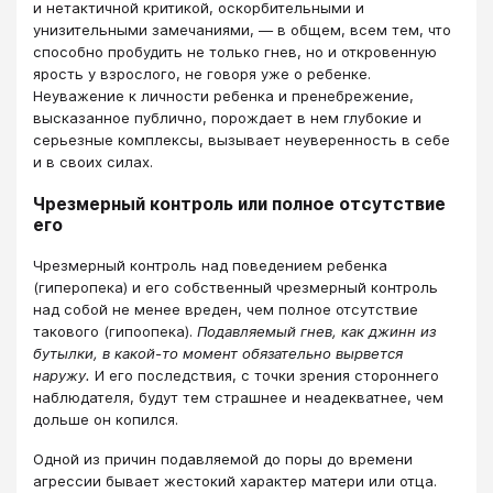
и нетактичной критикой, оскорбительными и
унизительными замечаниями, — в общем, всем тем, что
способно пробудить не только гнев, но и откровенную
ярость у взрослого, не говоря уже о ребенке.
Неуважение к личности ребенка и пренебрежение,
высказанное публично, порождает в нем глубокие и
серьезные комплексы, вызывает неуверенность в себе
и в своих силах.
Чрезмерный контроль или полное отсутствие
его
Чрезмерный контроль над поведением ребенка
(гиперопека) и его собственный чрезмерный контроль
над собой не менее вреден, чем полное отсутствие
такового (гипоопека).
Подавляемый гнев, как джинн из
бутылки, в какой-то момент обязательно вырвется
наружу.
И его последствия, с точки зрения стороннего
наблюдателя, будут тем страшнее и неадекватнее, чем
дольше он копился.
Одной из причин подавляемой до поры до времени
агрессии бывает жестокий характер матери или отца.