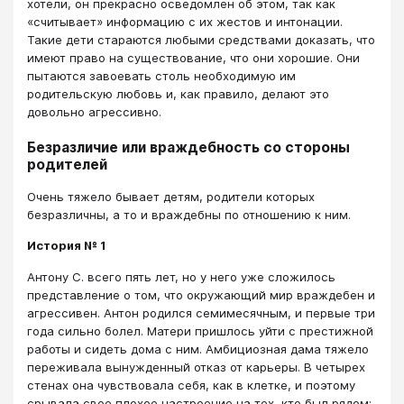
хотели, он прекрасно осведомлен об этом, так как
«считывает» информацию с их жестов и интонации.
Такие дети стараются любыми средствами доказать, что
имеют право на существование, что они хорошие. Они
пытаются завоевать столь необходимую им
родительскую любовь и, как правило, делают это
довольно агрессивно.
Безразличие или враждебность со стороны
родителей
Очень тяжело бывает детям, родители которых
безразличны, а то и враждебны по отношению к ним.
История № 1
Антону С. всего пять лет, но у него уже сложилось
представление о том, что окружающий мир враждебен и
агрессивен. Антон родился семимесячным, и первые три
года сильно болел. Матери пришлось уйти с престижной
работы и сидеть дома с ним. Амбициозная дама тяжело
переживала вынужденный отказ от карьеры. В четырех
стенах она чувствовала себя, как в клетке, и поэтому
срывала свое плохое настроение на тех, кто был рядом: