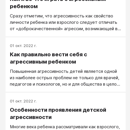
люди теперь избавлены от страха и необходимости
ребенком
быть готовыми защищать свою жизнь и
Сразу отметим, что агрессивность как свойство
достоинство? К сожалению, нет.
личности ребенка или взрослого следует отличать
от «доброкачественной» агрессии, возникающей в
ситуации опасности и исчезающей, когда человеку
ничто не угрожает. Такая ситуативная агрессия
01 окт. 2022 г.
имеет совершенно нормальный защитный характер,
Как правильно вести себя с
и вряд ли стоит корректировать ее в поведении
ребенка.
агрессивным ребенком
Повышенная агрессивность детей является одной
из наиболее острых проблем не только для врачей,
педагогов и психологов, но и для общества в целом.
Актуальность темы несомненна, поскольку число
детей с таким поведением стремительно растет.
01 окт. 2022 г.
Особенности проявления детской
агрессивности
Многие века ребенка рассматривали как взрослого,