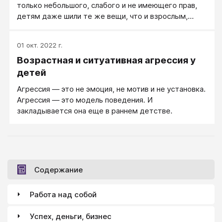
только небольшого, слабого и не имеющего прав,
детям даже шили те же вещи, что и взрослым,
только меньшего размера. О специфике детской
психики заговорили после романов Диккенса -
01 окт. 2022 г.
сначала в плоскости литературы, причем дети
Возрастная и ситуативная агрессия у
представлялись сущими ангелами: кроткими,
добрыми, несчастными. А используя научный
детей
подход психологию детского возраста стали
Агрессия — это не эмоция, не мотив и не установка.
серьезно изучать в основном после работ З.
Агрессия — это модель поведения. И
Фрейда, доказавшего влияние событий,
закладывается она еще в раннем детстве.
происшедших в детстве, на всю дальнейшую судьбу
человека.
Содержание
Работа над собой
Успех, деньги, бизнес