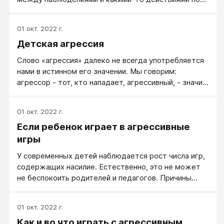
этому поводу.
01 окт. 2022 г.
Детская агрессия
Слово «агрессия» далеко не всегда употребляется
нами в истинном его значении. Мы говорим:
агрессор - тот, кто нападает, агрессивный, - значит
злой, сердитый. На самом деле агрессия - это не
эмоция, не мотив и не установка. Агрессия - это
01 окт. 2022 г.
модель поведения. И закладывается она еще в
Если ребенок играет в агрессивные
раннем детстве. В таком раннем, что трудно даже
поверить.
игры
У современных детей наблюдается рост числа игр,
содержащих насилие. Естественно, это не может
не беспокоить родителей и педагогов. Причины
этого явления коренятся в самом обществе, в
котором стало много насилия. Отсутствие
01 окт. 2022 г.
повсеместных войн, пожалуй, достижение
Как и во что играть с агрессивным
современной цивилизации, но означает ли это, что