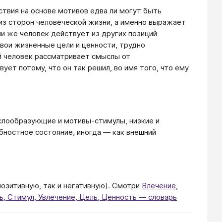
ствия на основе мотивов едва ли могут быть
из сторон человеческой жизни, а именно выражает
ли же человек действует из других позиций
свои жизненные цели и ценности, трудно
й человек рассматривает смыслы от
т потому, что он так решил, во имя того, что ему
слообразующие и мотивы-стимулы, низкие и
бностное состояние, иногда — как внешний
позитивную, так и негативную). Смотри
Влечение,
, Стимул, Увлечение, Цель, Ценность — словарь