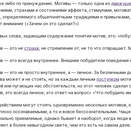
ке либо по принуждению. Мотивы — только одна из
движущих
иями, страхами и состояниями аффекта, стимулами, мотива
, определяемого общепонятными традициями и привычками, 
т внимание («Зачем он это сделал?»)
вых слова, задающим содержание понятия мотив, это: «побу
в — это не
страхи
, не стремление от, не то что отвращает.
в — это всегда внутреннее. Внешние побудители поведения 
в — это не просто внутреннее, а — личное. За безличными
ва может и не стоять, но за каждым личным
поступком
мотив
й или пугающих нас обстоятельств, но этот человек сделал 
в, это всегда личное, это ответ на вопрос» «Что побудило и
действием могут стоять одновременно несколько мотивов, к
плохо осознаваемыми, а то и вовсе бессознательными. Ча
иально приемлемые, однако бывает и наоборот, когда люди в
яют в более невыгодном свете, чем это есть на самом деле.