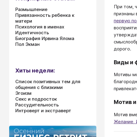
При том, 
Размышление
признаны 
Привязанность ребенка к
первую по
матери
Психология в именах
восприяти
Идентичность
утверждат
Биография Ирвина Ялома
смыслообр
Пол Экман
дорого.
Виды и 
Хиты недели:
Мотивы мо
Список позитивных тем для
благородн
общения с близкими
привлекат
Эгоизм
Секс и подросток
Мотив и
Рассудительность
Интроверт и экстраверт
Мотив вм
Желание, 