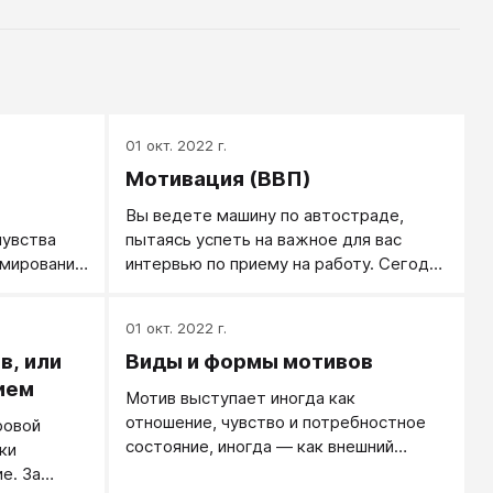
01 окт. 2022 г.
Мотивация (ВВП)
Вы ведете машину по автостраде,
чувства
пытаясь успеть на важное для вас
рмированию
интервью по приему на работу. Сегодня
утром вы встали позднее, чем было
нужно, поэтому вам пришлось
01 окт. 2022 г.
отказаться от завтрака, а теперь вас
в, или
Виды и формы мотивов
мучает голод. Кажется, будто на
каждом рекламном щите, мимо
ием
Мотив выступает иногда как
которого вы проезжаете,
отношение, чувство и потребностное
ровой
рекламируется еда — аппетитный
состояние, иногда — как внешний
ки
омлет, сочные гамбургеры,
привлекательный предмет.
е. За
прохладный фруктовый сок. В животе