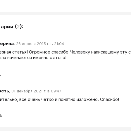
тарии
(
2
):
терина
,
26 апреля 2015 г. в 21:04
езная статья! Огромное спасибо Человеку написавшему эту ста
ела начинаются именно с этого! 
т
ость
,
31 декабря 2021 г. в 09:47
ительно, всё очень чётко и понятно изложено. Спасибо!
ть