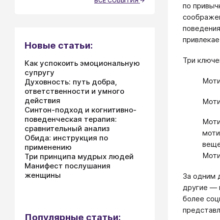
ВСЕ СОБЫТИЯ
по привыч
соображен
поведения
привлекае
Новые статьи:
Три ключе
Как успокоить эмоциональную
супругу
Моти
Духовность: путь добра,
ответственности и умного
действия
Моти
Синтон-подход и когнитивно-
поведенческая терапия:
Моти
сравнительный анализ
моти
Обида: инструкция по
веще
применению
Моти
Три принципа мудрых людей
Манифест послушания
женщины
За одним 
другие — 
более соц
представл
Популярные статьи: