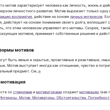
что мотив характеризует человека как личность, жизнь и дей
верхом личностного развития. Мотив выражает только одну 
зицию восприятия
, действие на основе
личных интересов
. Ес
я, действует на основе понимания своего долга, воплощает 
ь, что этим человеком управляют его мотивы. Скорее, тако
азующих мотивов, принимает собственные решения и действуе
формы мотивов
гут быть явные и скрытые, проактивные и реактивные, смы
ые. Мотив выступает иногда как отношение, чувство и потре
ельный предмет. См.
→
 мотивация
есте со
стимулами
и
мотиваторами
создают
мотивацию
(как 
Интересы, Мотив, Мотиваторы, Обстоятельства, Потребность