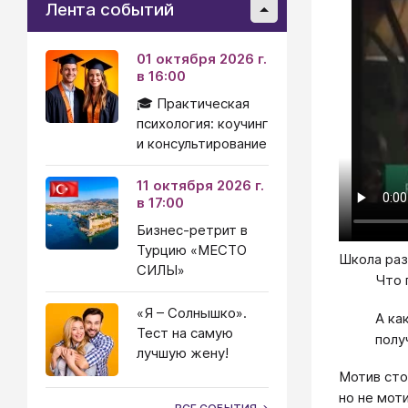
Лента событий
01 октября 2026 г.
в 16:00
🎓 Практическая
психология: коучинг
и консультирование
11 октября 2026 г.
в 17:00
Бизнес-ретрит в
Турцию «МЕСТО
Школа раз
СИЛЫ»
Что 
«Я – Солнышко».
А ка
Тест на самую
полу
лучшую жену!
Мотив сто
но не мот