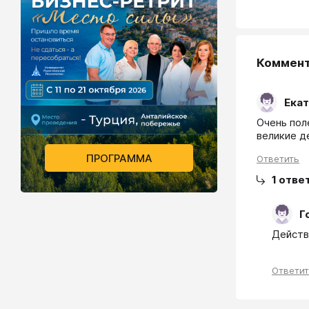
Коммен
Ека
Очень пол
великие д
ПРОГРАММА
Ответить
1
отве
Г
Действ
Ответи