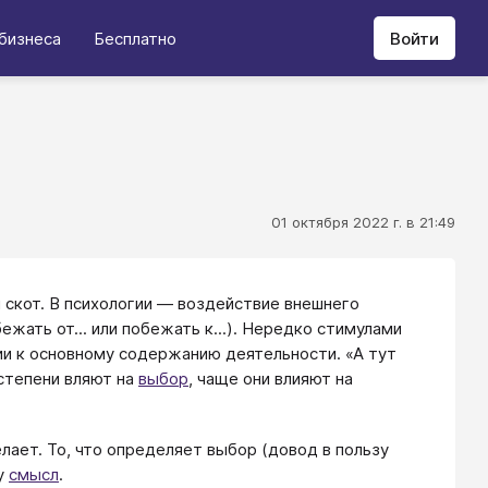
бизнеса
Бесплатно
Войти
01 октября 2022 г. в 21:49
 скот. В психологии — воздействие внешнего
ежать от... или побежать к...). Нередко стимулами
и к основному содержанию деятельности. «А тут
 степени вляют на
выбор
, чаще они влияют на
лает. То, что определяет выбор (довод в пользу
у
смысл
.