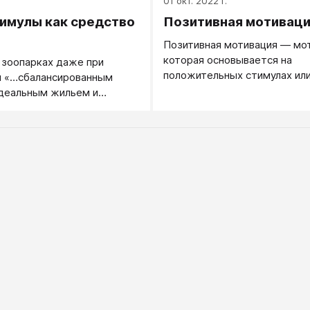
.
01 окт. 2022 г.
имулы как средство
Позитивная мотивац
Позитивная мотивация — мот
которая основывается на
 зоопарках даже при
положительных стимулах или
и «…сбалансированным
содержащемся в самом дел
идеальным жильем и
станет беспредельно
начнут с апатией
ко всему и в конце концов
 в неврастеников. Чем
понимаем естественное
аких животных, тем
ля нас становится,
то обезьяны в зоопарке
шь карикатурами на своих
обитающих на воле.