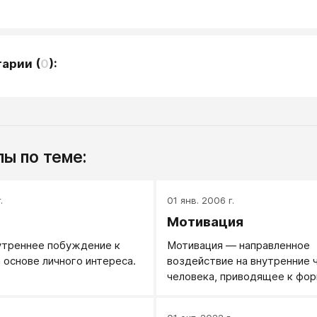
тарии
(
0
):
ы по теме:
.
01 янв. 2006 г.
Мотивация
утреннее побуждение к
Мотивация — направленное
 основе личного интереса.
воздействие на внутренние 
человека, приводящее к фо
намерения.