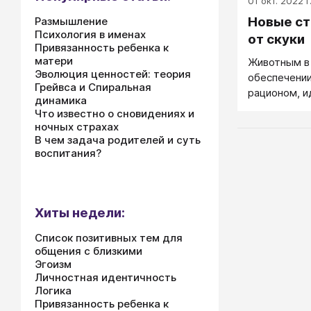
01 окт. 2022 г
Новые ст
Размышление
Психология в именах
от скуки
Привязанность ребенка к
матери
Животным в
Эволюция ценностей: теория
обеспечени
Грейвса и Спиральная
рационом, 
динамика
защитой им 
Что известно о сновидениях и
скучно, они 
ночных страхах
относиться 
В чем задача родителей и суть
воспитания?
превратятся
больше мы 
поведение т
очевиднее д
Хиты недели:
например, ч
являются ли
Список позитивных тем для
двойников, 
общения с близкими
Эгоизм
Личностная идентичность
Логика
Привязанность ребенка к