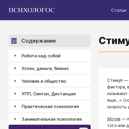
Статьи
Стим
Содержание
Работа над собой
Успех, деньги, бизнес
Cтимул — 
Человек и общество
фактора,
называют 
УПП, Синтон, Дистанция
еще...» (с
Практическая психология
скорость 
Мотив
— п
Занимательная психология
того или 