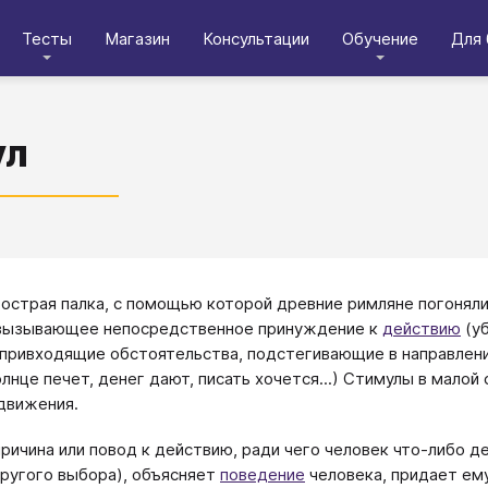
Тесты
Магазин
Консультации
Обучение
Для 
ул
острая палка, с помощью которой древние римляне погоняли
 вызывающее непосредственное принуждение к
действию
(уб
привходящие обстоятельства, подстегивающие в направлени
олнце печет, денег дают, писать хочется...) Стимулы в малой
движения.
ричина или повод к действию, ради чего человек что-либо де
другого выбора), объясняет
поведение
человека, придает ем