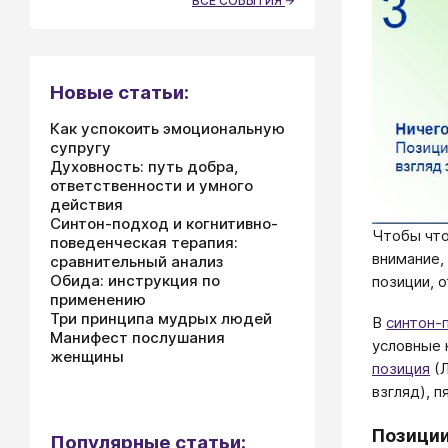
ВСЕ СОБЫТИЯ
Новые статьи:
Как успокоить эмоциональную
супругу
Духовность: путь добра,
ответственности и умного
действия
Синтон-подход и когнитивно-
Чтобы что
поведенческая терапия:
внимание, 
сравнительный анализ
Обида: инструкция по
позиции, 
применению
Три принципа мудрых людей
В
синтон-
Манифест послушания
условные 
женщины
позиция
(Л
взгляд), п
Позиции
Популярные статьи: