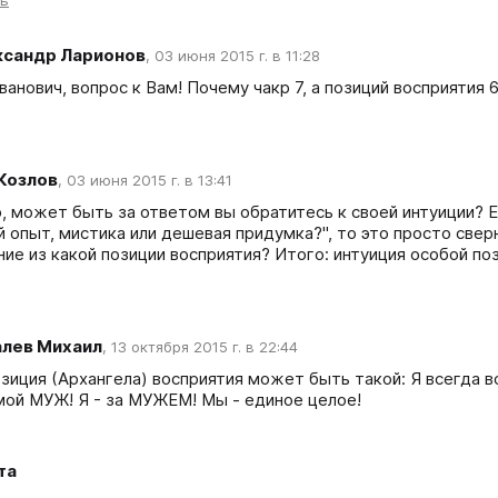
ть
ксандр Ларионов
,
03 июня 2015 г. в 11:28
анович, вопрос к Вам! Почему чакр 7, а позиций восприятия 6
 Козлов
,
03 июня 2015 г. в 13:41
, может быть за ответом вы обратитесь к своей интуиции? Е
 опыт, мистика или дешевая придумка?", то это просто сверн
ие из какой позиции восприятия? Итого: интуиция особой поз
алев Михаил
,
13 октября 2015 г. в 22:44
зиция (Архангела) восприятия может быть такой: Я всегда в
мой МУЖ! Я - за МУЖЕМ! Мы - единое целое! 
та