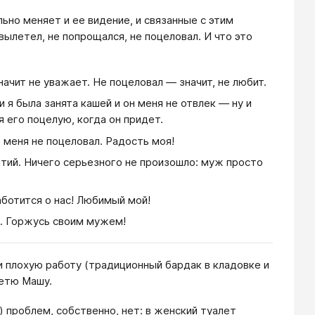
льно меняет и ее видение, и связанные с этим
ылетел, не попрощался, не поцеловал. И что это
начит не уважает. Не поцеловал — значит, не любит.
 я была занята кашей и он меня не отвлек — ну и
я его поцелую, когда он придет.
 меня не поцеловал. Радость моя!
ытий. Ничего серьезного не произошло: муж просто
аботится о нас! Любимый мой!
о. Горжусь своим мужем!
 и плохую работу (традиционный бардак в кладовке и
тетю Машу.
) проблем, собственно, нет: в женский туалет