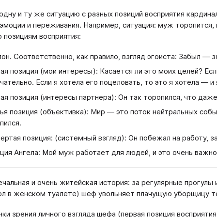
 одну и ту же ситуацию с разных позиций восприятия кардина
эмоции и переживания. Например, ситуация: муж торопится, в
о позициям восприятия:
он. Соответственно, как правило, взгляд эгоиста: Забыл — з
ая позиция (мои интересы): Касается ли это моих целей? Если
чательно. Если я хотела его поцеловать, то это я хотела — и 
ая позиция (интересы партнера): Он так торопился, что даже
ья позиция (объективка): Мир — это поток нейтральных соб
пился.
ертая позиция: (системный взгляд): Он побежал на работу, з
ция Ангела: Мой муж работает для людей, и это очень важн
печальная и очень житейская история: за регулярные прогулы
ол в женском туалете) шеф увольняет плачущую уборщицу 
чки зрения личного взгляда шефа (первая позиция восприятия