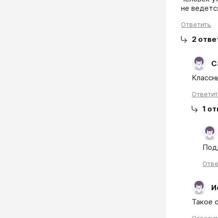
не ведетс
Ответить
2
отве
С
Классны
Ответи
1
от
Под
Отве
И
Такое 