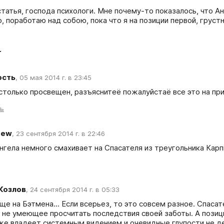
статья, господа психологи. Мне почему-то показалось, что Ан
о, поработаю над собою, пока что я на позиции первой, грустн
т
ость
,
05 мая 2014 г. в 23:45
астолько просвещен, разъяснитеё пожалуйстаё все это на пр
ть
rew
,
23 сентября 2014 г. в 22:46
нгела немного смахивает на Спасателя из треугольника Карп
 Козлов
,
24 сентября 2014 г. в 05:33
еще на Бэтмена... Если всерьез, то это совсем разное. Спаса
 не умеющее просчитать последствия своей заботы. А позиция
же владеет системным видением и очевидные глупости не дел