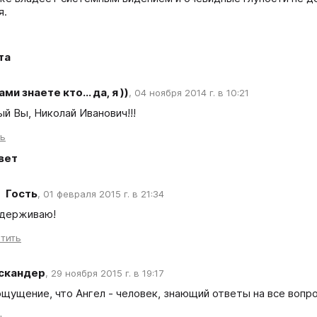
я.
та
ами знаете кто... да, я ))
,
04 ноября 2014 г. в 10:21
й Вы, Николай Иванович!!!
ть
вет
Гость
,
01 февраля 2015 г. в 21:34
держиваю!
тить
скандер
,
29 ноября 2015 г. в 19:17
ощущение, что Ангел - человек, знающий ответы на все вопр