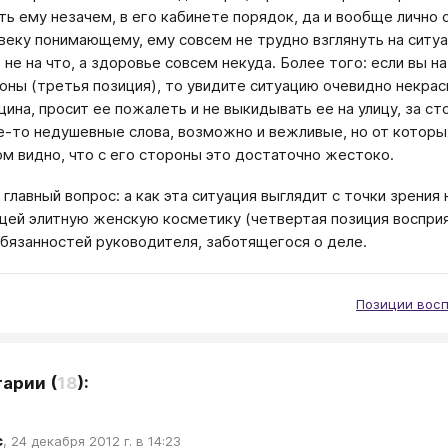
ть ему незачем, в его кабинете порядок, да и вообще лично о
веку понимающему, ему совсем не трудно взглянуть на ситуа
 не на что, а здоровье совсем некуда. Более того: если вы 
оны (третья позиция), то увидите ситуацию очевидно некраси
ина, просит ее пожалеть и не выкидывать ее на улицу, за ст
е-то недушевные слова, возможно и вежливые, но от кото
ом видно, что с его стороны это достаточно жестоко.
 главный вопрос: а как эта ситуация выглядит с точки зрени
ей элитную женскую косметику (четвертая позиция восприя
бязанностей руководителя, заботящегося о деле.
Позиции восп
тарии
(
18
):
с
,
24 декабря 2012 г. в 14:23