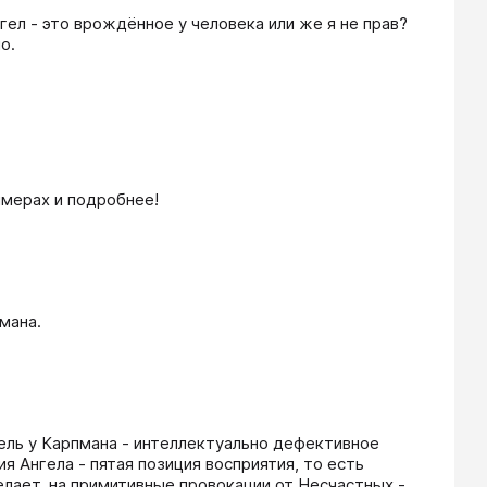
гел - это врождённое у человека или же я не прав? 
о.
имерах и подробнее!
мана.
тель у Карпмана - интеллектуально дефективное 
 Ангела - пятая позиция восприятия, то есть 
ает, на примитивные провокации от Несчастных - 