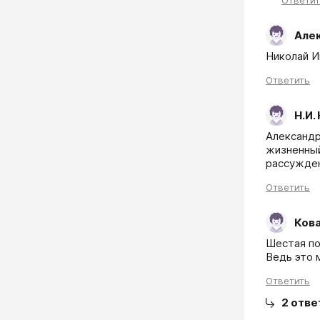
Ответи
Але
Николай Ив
Ответить
Н.И.
Александр
жизненный
рассужден
Ответить
Ков
Шестая по
Ведь это 
Ответить
2
отве