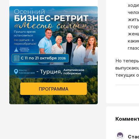
ходи
чело
жить
стор
женщ
каки
глаз
Но теперь
выпускающ
текущих о
ПРОГРАММА
Коммен
Ста