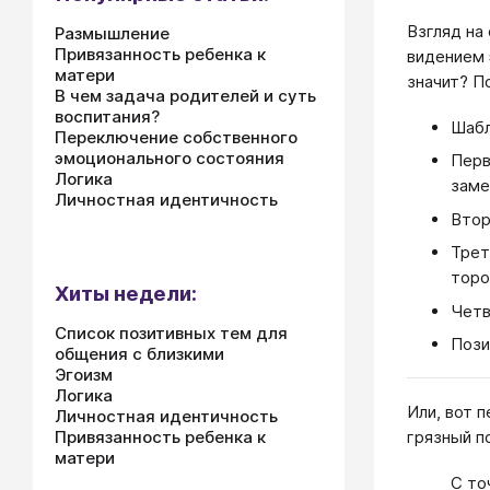
Взгляд на
Размышление
Привязанность ребенка к
видением 
матери
значит? П
В чем задача родителей и суть
воспитания?
Шабл
Переключение собственного
эмоционального состояния
Перв
Логика
заме
Личностная идентичность
Втор
Трет
торо
Хиты недели:
Четв
Список позитивных тем для
Пози
общения с близкими
Эгоизм
Логика
Или, вот 
Личностная идентичность
грязный п
Привязанность ребенка к
матери
С то