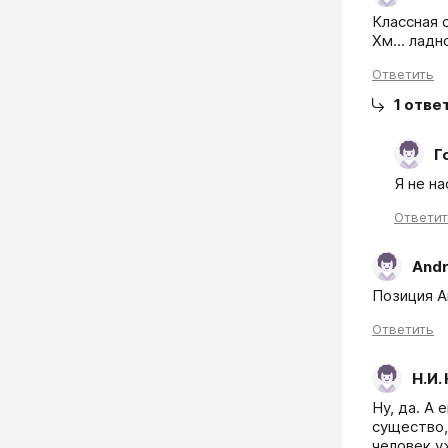
Классная 
Хм... ладн
Ответить
1
отве
Г
Я не н
Ответи
And
Позиция А
Ответить
Н.И.
Ну, да. А 
существо,
человек у