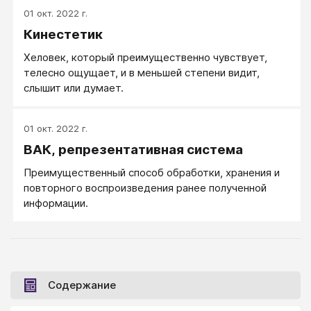
передающих ощущения движения и относительного
01 окт. 2022 г.
положения частей тела.
Кинестетик
Xеловек, который преимущественно чувствует,
телесно ощущает, и в меньшей степени видит,
слышит или думает.
01 окт. 2022 г.
ВАК, репрезентативная система
Преимущественный способ обработки, хранения и
повторного воспроизведения ранее полученной
информации.
Содержание