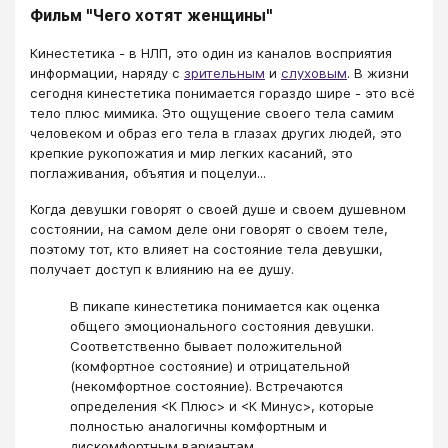
Фильм "Чего хотят женщины"
Кинестетика - в НЛП, это один из каналов восприятия
информации, наряду с
зрительным
и
слуховым
. В жизни
сегодня кинестетика понимается гораздо шире - это всё
тело плюс мимика. Это ощущение своего тела самим
человеком и образ его тела в глазах других людей, это
крепкие рукопожатия и мир легких касаний, это
поглаживания, объятия и поцелуи...
Когда девушки говорят о своей душе и своем душевном
состоянии, на самом деле они говорят о своем теле,
поэтому тот, кто влияет на состояние тела девушки,
получает доступ к влиянию на ее душу.
В пикапе кинестетика понимается как оценка
общего эмоционального состояния девушки.
Соответственно бывает положительной
(комфортное состояние) и отрицательной
(некомфортное состояние). Встречаются
определения <К Плюс> и <К Минус>, которые
полностью аналогичны комфортным и
дискомфортным вариантам.