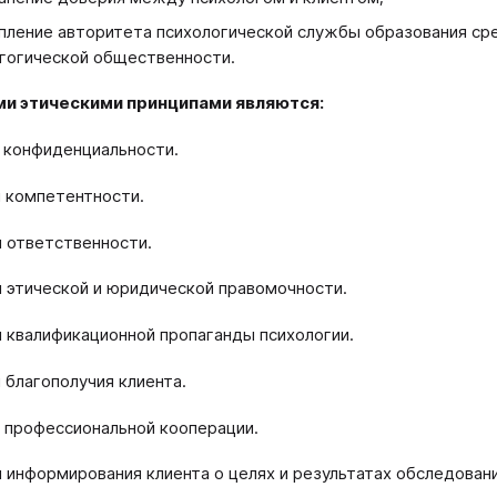
пление авторитета психологической службы образования сре
гогической общественности.
и этическими принципами являются:
п конфиденциальности.
п компетентности.
п ответственности.
п этической и юридической правомочности.
п квалификационной пропаганды психологии.
п благополучия клиента.
п профессиональной кооперации.
п информирования клиента о целях и результатах обследовани