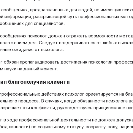
х сообщениях, предназначенных для людей, не имеющих псих
й информации, раскрывающей суть профессиональных мето
сообщениях для специалистов.
х сообщениях психолог должен отражать возможности методо
положением дел. Следует воздерживаться от любых высказы
нные ожидания от психолога.
ог обязан пропагандировать достижения психологии професс
м науки на данный момент.
цип благополучия клиента
х профессиональных действиях психолог ориентируется на бл
ельного процесса. В случаях, когда обязанности психолога 
разрешает эти конфликты, руководствуясь принципом «не на
ог в ходе профессиональной деятельности не должен допуск
обод личности) по социальному статусу, возрасту, полу, нац