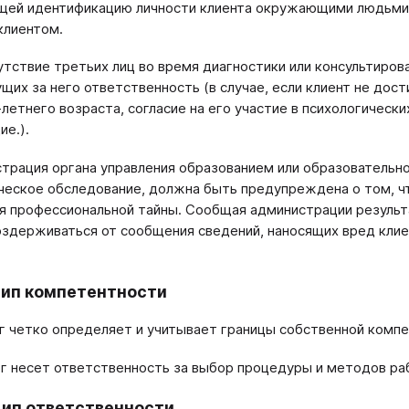
ей идентификацию личности клиента окружающими людьми, 
клиентом.
сутствие третьих лиц во время диагностики или консультиро
ущих за него ответственность (в случае, если клиент не дост
-летнего возраста, согласие на его участие в психологическ
е.).
страция органа управления образованием или образовательн
ческое обследование, должна быть предупреждена о том, ч
я профессиональной тайны. Сообщая администрации результа
здерживаться от сообщения сведений, наносящих вред клие
цип компетентности
ог четко определяет и учитывает границы собственной комп
ог несет ответственность за выбор процедуры и методов ра
цип ответственности