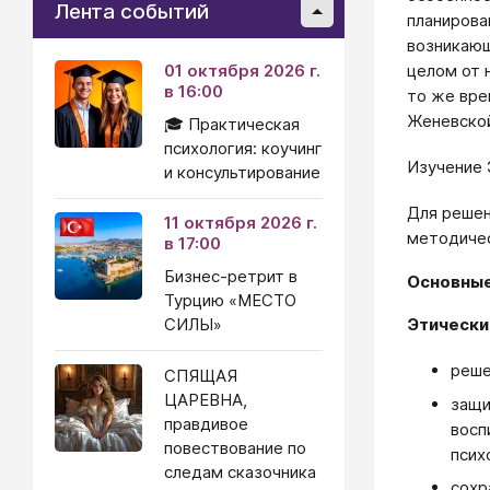
Лента событий
планирова
возникающ
01 октября 2026 г.
целом от 
в 16:00
то же вре
Женевской
🎓 Практическая
психология: коучинг
Изучение 
и консультирование
Для решен
11 октября 2026 г.
методичес
в 17:00
Бизнес-ретрит в
Основные
Турцию «МЕСТО
СИЛЫ»
Этически
реше
СПЯЩАЯ
ЦАРЕВНА,
защи
правдивое
восп
повествование по
псих
следам сказочника
сохр