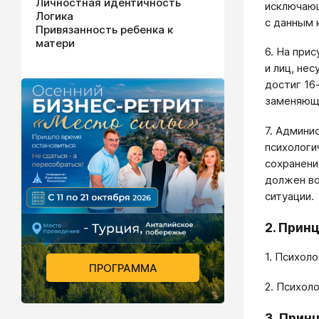
Личностная идентичность
исключающ
Логика
с данным 
Привязанность ребенка к
матери
6. На при
и лиц, нес
достиг 16
заменяющи
7. Админи
психологи
сохранени
должен во
ситуации.
2. Прин
1. Психол
ПРОГРАММА
2. Психол
3. Прин