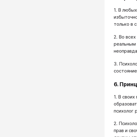
1. В любы
избыточно
только в 
2. Во все
реальным 
неоправда
3. Психол
состояние
6. Прин
1. В свои
образоват
психолог 
2. Психол
прав и св