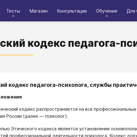
Тесты
Магазин
Консультации
Обучение
Для 
ский кодекс педагога-пс
ий кодекс педагога-психолога, службы практич
оложения
ический кодекс распространяется на все профессиональные
ия России (далее — психолог).
елью Этического кодекса является установление основопол
тей профессиональной деятельности психолога. Кодекс дол