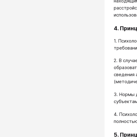
находящим
расстройс
использов
4. Прин
1. Психол
требовани
2. В случ
образоват
сведения 
(методиче
3. Нормы 
субъектам
4. Психол
полностью
5. Прин