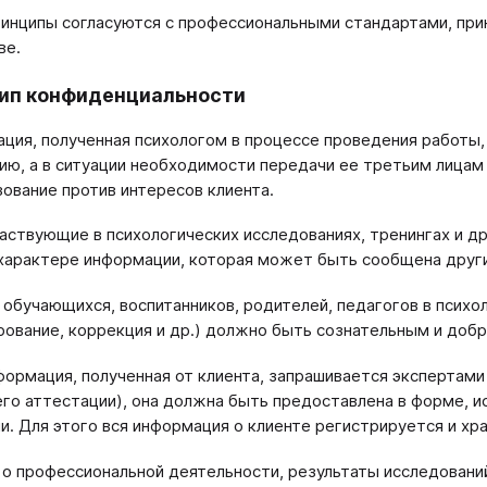
инципы согласуются с профессиональными стандартами, пр
ве.
цип конфиденциальности
ация, полученная психологом в процессе проведения работы
ию, а в ситуации необходимости передачи ее третьим лица
зование против интересов клиента.
участвующие в психологических исследованиях, тренингах и 
характере информации, которая может быть сообщена други
е обучающихся, воспитанников, родителей, педагогов в психо
рование, коррекция и др.) должно быть сознательным и доб
нформация, полученная от клиента, запрашивается экспертам
его аттестации), она должна быть предоставлена в форме,
и. Для этого вся информация о клиенте регистрируется и хр
 о профессиональной деятельности, результаты исследовани