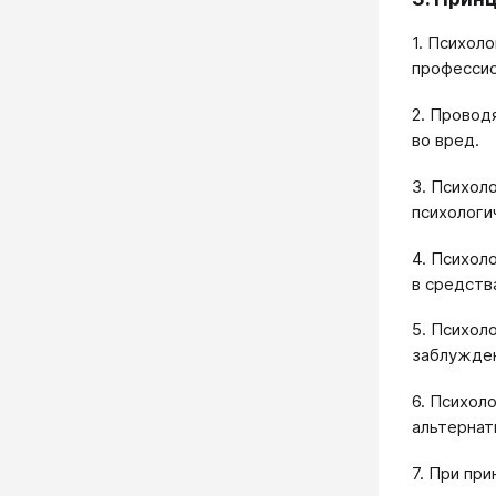
1. Психол
профессио
2. Провод
во вред.
3. Психол
психологи
4. Психол
в средств
5. Психол
заблужден
6. Психол
альтернат
7. При пр