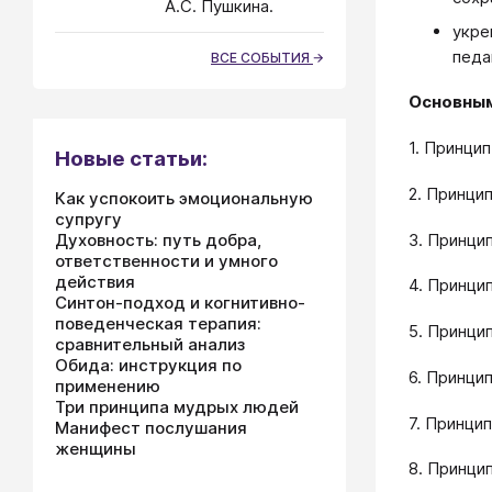
А.С. Пушкина.
укре
педа
ВСЕ СОБЫТИЯ
Основным
1. Принци
Новые статьи:
2. Принци
Как успокоить эмоциональную
супругу
3. Принци
Духовность: путь добра,
ответственности и умного
действия
4. Принци
Синтон-подход и когнитивно-
поведенческая терапия:
5. Принци
сравнительный анализ
Обида: инструкция по
6. Принци
применению
Три принципа мудрых людей
7. Принци
Манифест послушания
женщины
8. Принци