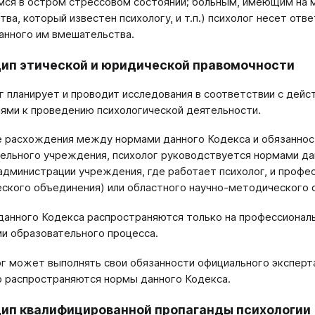
ся в остром стрессовом состоянии; больным, имеющим на 
тва, который известен психологу, и т.п.) психолог несет от
анного им вмешательства.
цип этической и юридической правомочности
ог планирует и проводит исследования в соответствии с де
ями к проведению психологической деятельности.
ае расхождения между нормами данного Кодекса и обязанно
ельного учреждения, психолог руководствуется нормами да
администрации учреждения, где работает психолог, и проф
ского объединения) или областного научно-методического 
данного Кодекса распространяются только на профессиональ
и образовательного процесса.
ог может выполнять свои обязанности официального эксперта
 распространяются нормы данного Кодекса.
цип квалифицированной пропаганды психологии