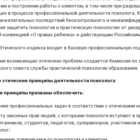
нии и построении работы с клиентом, в том числе при разре
их в процессе профессиональной деятельности психолога. К
нежелательных последствий бесконтрольного и неквалифицир
мя защитить психологов и практическую психологию от дискр
 конвекцией «О правах ребенка» и действующим Российски
Этического кодекса входит в базовую профессиональную под
ия возникающих этических проблем создается Комиссия по э
кого совета службы практической психологии образования.
 этические принципы деятельности психолога
е принципы призваны обеспечить:
ние профессиональных задач в соответствии с этическими н
ту законных прав людей, с которыми психологи вступают в 
итанников, студентов, педагогов, супервизоров, участников 
олог;
анение доверия между психологом и клиентом;