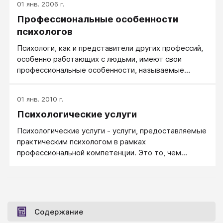
01 янв. 2006 г.
работать с людьми, когда параллельно есть
Профессиональные особенности
надежный источник доходов, когда о деньгах
можно не думать. Как способ заработка
психологов
практического психолога, самые распространенные
Психологи, как и представители других профессий,
решения - это консультирование либо ведение
особенно работающих с людьми, имеют свои
психологических групп.
профессиональные особенности, называемые
также профессиональной деформацией.
Разумеется, у разных людей эти особенности
01 янв. 2010 г.
выражены в разной степени, есть прямая
Психологические услуги
корреляция с опытом работы, но в той или иной они
наблюдаются начиная со студенчества.
Психологические услуги - услуги, предоставляемые
практическим психологом в рамках
профессиональной компетенции. Это то, чем
отвечает психолог в ответ на запросы людей. К
психологическим услугам чаще всего относят такие
услуги, как: психологическая помощь в трудных
ситуациях (немедицинская психотерапия),
психологическая профилактика, психологическая
Содержание
реабилитация, психологическое консультирование,