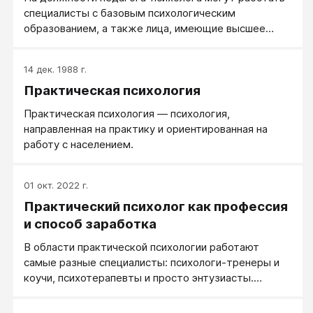
специалисты с базовым психологическим
образованием, а также лица, имеющие высшее
образование и прошедшие специальную
переподготовку в области детской практической
14 дек. 1988 г.
психологии, психологической службы образования в
Практическая психология
объеме не менее 1200 ч на факультетах и курсах
переподготовки кадров. Программы обучения,
Практическая психология — психология,
переподготовки и повышения квалификации
направленная на практику и ориентированная на
проходят профессиональную экспертизу в
работу с населением.
Экспертном совете по подготовке практических
психологов образования при Министерстве
образования Российской Федерации и
01 окт. 2022 г.
утверждается Управлением высших учебных
Практический психолог как профессия
заведений упомянутого министерства.
и способ заработка
В области практической психологии работают
самые разные специалисты: психологи-тренеры и
коучи, психотерапевты и просто энтузиасты.
Профессия психолога более интересна, чем
прибыльна. Лучше всего быть психологом и