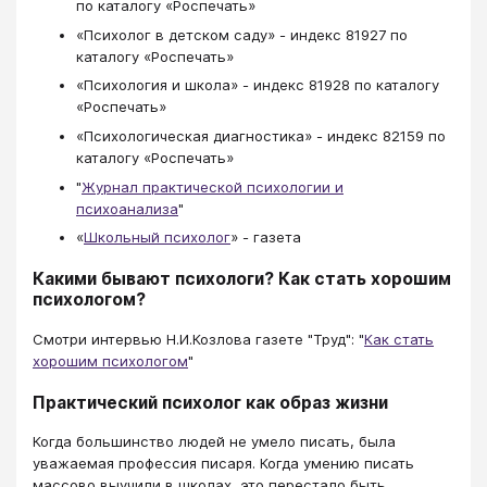
по каталогу «Роспечать»
«Психолог в детском саду» - индекс 81927 по
каталогу «Роспечать»
«Психология и школа» - индекс 81928 по каталогу
«Роспечать»
«Психологическая диагностика» - индекс 82159 по
каталогу «Роспечать»
"
Журнал практической психологии и
психоанализа
"
«
Школьный психолог
» - газета
Какими бывают психологи? Как стать хорошим
психологом?
Смотри интервью Н.И.Козлова газете "Труд": "
Как стать
хорошим психологом
"
Практический психолог как образ жизни
Когда большинство людей не умело писать, была
уважаемая профессия писаря. Когда умению писать
массово выучили в школах, это перестало быть