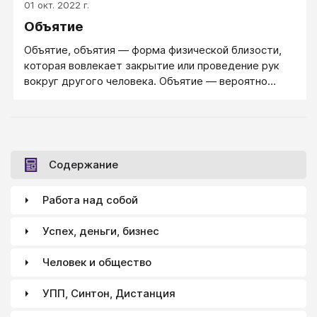
01 окт. 2022 г.
Объятие
Объятие, объятия — форма физической близости,
которая вовлекает закрытие или проведение рук
вокруг другого человека. Объятие — вероятно
самый общий человеческий признак любви и
привязанности. Объятие также признак поддержки
и комфорта. Объятие — обмен теплотой, обычно
проистекая из радости или счастья на встрече
кого-то.Это не является специфическим для людей,
Содержание
поскольку есть много разновидностей животных,
которые участвуют в подобном обмене теплотой.
Работа над собой
Успех, деньги, бизнес
Человек и общество
УПП, Синтон, Дистанция