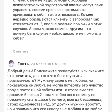
с теми, с кем не надо. А люди с хорошей 
психологической подготовкой вполне могут сами 
управлять своими привязанностями: как 
привязывать себя, так и отвязывать. Ко мне 
нередко обращаются клиенты с запросом "Как 
отвязаться от...", вполне реально помочь и в этих 
случаях. А если можно помочь другим - то 
почему бы в случае необходимости не помочь и 
себе?
Ответить
Гость
,
20 мая 2018 г. в 13:25
Добрый день! Подскажите пожалуйста, или скажите 
что почитать, для того что бы отпустить 
привязанность? Мужчину своего не любила, но 
показалось он любит, не могла потерять это чувство, 
вроде постоянной заботы итд...в итоге вместе 
прожили 5 лет...а 2 года что без него не могу по 
прежнему спать даже без него, всегда бессонница, 
страх одиночества итд, от других мужчин воротит, 
но и понимаю что его никогда не любила и не люблю, 