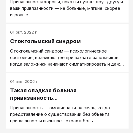
объект любви г) как он прекрасен и недоступен
Привязанности хороши, пока вы нужны друг другу и
ваши привязанности — не больные, мягкие, скорее
игровые.
01 окт. 2022 г.
Стокгольмский синдром
Стокгольмский синдром — психологическое
состояние, возникающее при захвате заложников,
когда заложники начинают симпатизировать и даже
сочувствовать своим захватчикам или
отождествлять себя с ними. Если террористов
01 янв. 2006 г.
удаётся схватить, то бывшие заложники,
Такая сладкая больная
подверженные стокгольмскому синдрому, могут
активно интересоваться их дальнейшей судьбой,
привязанность...
просить о смягчении приговора, посещать в местах
Привязанность — эмоциональная связь, когда
заключения и т. д.
представление о существовании без объекта
привязанности вызывает страх и боль.