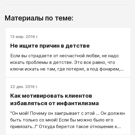
Материалы по теме:
13 мар. 2016 г.
Не ищите причин в детстве
Если вы страдаете от несчастной любви, не надо
искать проблемы в детстве. Это все равно, что
ключи искать не там, где потерял, а под фонарем,
потому что там светлей, как в анекдоте. Не имеет
никакого отношения проблема вашей зависимости к
22 дек. 2016 г.
вашему детству.
Как мотивировать клиентов
избавляться от инфантилизма
"Он мой! Почему он заигрывает с этой ... Он должен
быть только со мной! Если бы можно было его
привязать..!" Откуда берется такое отношение к
другому человеку? Откуда такая потребность в