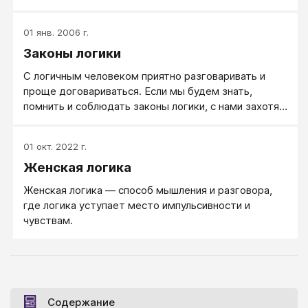
срабатывают. Творческое и конструктивное,
развитое мышление действительно способно
01 янв. 2006 г.
справляться с такими задачами, но это не значит,
Законы логики
что если кто-то не нашел творческого решения в
новой для него ситуации, у него мышление
С логичным человеком приятно разговаривать и
отсутствовало. В своих простейших формах
проще договариваться. Если мы будем знать,
мышление, как процесс, это всего лишь
помнить и соблюдать законы логики, с нами захотят
переработка информации в потоке течения мыслей,
иметь дело более приличные люди, наши статьи
образов и ощущений.
люди будут лучше понимать.
01 окт. 2022 г.
Женская логика
Женская логика — способ мышления и разговора,
где логика уступает место импульсивности и
чувствам.
Содержание