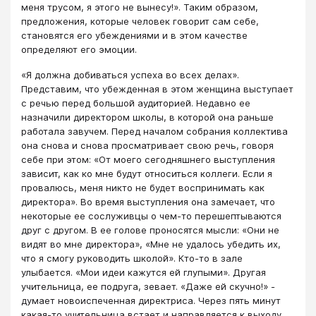
меня трусом, я этого не вынесу!». Таким образом,
предложения, которые человек говорит сам себе,
становятся его убеждениями и в этом качестве
определяют его эмоции.
«Я должна добиваться успеха во всех делах».
Представим, что убежденная в этом женщина выступает
с речью перед большой аудиторией. Недавно ее
назначили директором школы, в которой она раньше
работала завучем. Перед началом собрания коллектива
она снова и снова просматривает свою речь, говоря
себе при этом: «От моего сегодняшнего выступления
зависит, как ко мне будут относиться коллеги. Если я
провалюсь, меня никто не будет воспринимать как
директора». Во время выступления она замечает, что
некоторые ее сослуживцы о чем-то перешептываются
друг с другом. В ее голове проносятся мысли: «Они не
видят во мне директора», «Мне не удалось убедить их,
что я смогу руководить школой». Кто-то в зале
улыбается. «Мои идеи кажутся ей глупыми». Другая
учительница, ее подруга, зевает. «Даже ей скучно!» -
думает новоиспеченная директриса. Через пять минут
какая-то учительница встает и направляется к выходу.