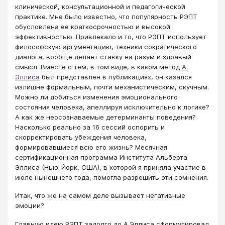
клинической, консультационной и педагогической
практике. Мне было известно, что популярность РЭПТ
обусловлена ее краткосрочностью и высокой
эффективностью. Привлекало и то, что РЭПТ использует
философскую аргументацию, техники сократического
диалога, вообще делает ставку на разум и здравый
смысл. Вместе с тем, в том виде, в каком метод
А.
Эллиса
был представлен в публикациях, он казался
излишне формальным, почти механистическим, скучным.
Можно ли добиться изменения эмоционального
состояния человека, апеллируя исключительно к логике?
А как же неосознаваемые детерминанты поведения?
Насколько реально за 16 сессий оспорить и
скорректировать убеждения человека,
формировавшиеся всю его жизнь? Месячная
сертификационная программа Института Альберта
Эллиса (Нью-Йорк, США), в которой я приняла участие в
июле нынешнего года, помогла разрешить эти сомнения.
Итак, что же на самом деле вызывает негативные
эмоции?
Главную идею РЭПТ задолго до А.Эллиса сформулировал