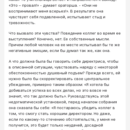
«Это – провал!» - думает ораторша. - «Они не
воспринимают меня всерьез!». В результате она
чувствует себя подавленной, испытывает стыд и
тревожность.
Что вызвало эти чувства? Поведение коллег во время ее
выступления? Конечно, нет. Ее собственные мысли.
Причем любой человек на ее месте испытывал бы те же
негативные эмоции, если бы думал так же, как она.
А что должна была бы говорить себе директриса, чтобы
в описанной ситуации, чувствовать наряду с некоторой
обеспокоенностью душевный подъем? Прежде всего, ей
нужно было бы скорректировать свое центральное
убеждение, примерно таким образом: «Я хотела бы
добиваться успеха во всех делах, но это вовсе не
значит, что так должно быть». Руководствуясь этой
недогматической установкой, перед началом собрания
она сказала бы себе: «Я постараюсь убедить коллег в
том, что смогу стать хорошим директором. Но даже,
если по какому-то стечению обстоятельств, у меня не
получится, это будет только неудачей, досадной