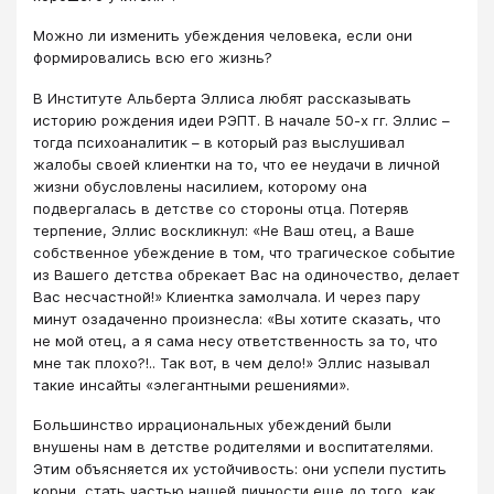
Можно ли изменить убеждения человека, если они
формировались всю его жизнь?
В Институте Альберта Эллиса любят рассказывать
историю рождения идеи РЭПТ. В начале 50-х гг. Эллис –
тогда психоаналитик – в который раз выслушивал
жалобы своей клиентки на то, что ее неудачи в личной
жизни обусловлены насилием, которому она
подвергалась в детстве со стороны отца. Потеряв
терпение, Эллис воскликнул: «Не Ваш отец, а Ваше
собственное убеждение в том, что трагическое событие
из Вашего детства обрекает Вас на одиночество, делает
Вас несчастной!» Клиентка замолчала. И через пару
минут озадаченно произнесла: «Вы хотите сказать, что
не мой отец, а я сама несу ответственность за то, что
мне так плохо?!.. Так вот, в чем дело!» Эллис называл
такие инсайты «элегантными решениями».
Большинство иррациональных убеждений были
внушены нам в детстве родителями и воспитателями.
Этим объясняется их устойчивость: они успели пустить
корни, стать частью нашей личности еще до того, как