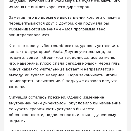
неудачей, которая ни в коей мере не будет означать, что
из меня не выйдет хорошего директора».
Заметив, что во время ее выступления коллеги о чем-то
перешептываются друг с другом, она подумала бы:
«Обмениваются мнениями – моя программа явно
заинтересовала их!»
Кто-то в зале улыбается. «Кажется, удалось установить
контакт с аудиторией. Ура!». Другая учительница, ее
подруга, зевает. «Бедняжка так волновалась за меня,
что, наверняка, плохо спала сегодня ночью». Через пять
минут какая-то учительница встает и направляется к
выходу. «В туалет, наверное... Пора заканчивать, чтобы
не испортить впечатление. Я ведь уже сказала все, что
хотела».
Ситуация осталась прежней. Однако изменение
внутренней речи директрисы, обусловило бы изменение
ее чувств: тревожность уступила бы место
обеспокоенности, подавленность и стыд - душевному
подъему.