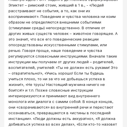
Эпиктет – римский стоик, живший в 1 в., - «Людей
расстраивают не события, а то, как они их
воспринимают». Поведение и чувства человека ни коим
образом не определяются внешними событиями
(стимулами среды) непосредственно. В отличие от
других живых существ человек – животное говорящее. А
это значит, что все его поведенческие реакции
опосредствованы искусственными стимулами, или
речью. Говоря проще, наше поведение и чувства
регулируются словесными инструкциями. Вначале такие
инструкции мы получаем от других людей – родителей,
воспитателей, учителей: «Ты не должен есть руками! Это
– отвратительно!», «Учись хорошо! Если ты будешь
учиться плохо, то ни за что не добьешься успеха в
жизни!», «Не трусь! Настоящий мужчина ничего не
боится!» и т.п. Позже словесные инструкции
интериоризуются и принимают вид внутреннего
монолога или диалога с самим собой. В конце концов,
они «сворачиваются» во внутренней речи и перестают
осознаваться, превращаются в «истины в последней
инстанции». «Люди должны есть аккуратно», «Я должна
добиваться успеха во всех делах», «Если кто-то назовет