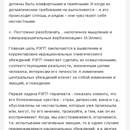
должны быть комфортными и приятными. И когда их
догматические требования не выполняются – а это
происходит сплошь и рядом – они чувствуют себя
несчастными.
«…Постоянно разоблачать …нелогичное мышление и
саморазрушительные вербализации» (А.Эллис).
Главная цель РЭПТ заключается в выявлении и
корректировке иррациональных («магических»)
убеждений. РЭПТ помогает сделать их осмысленными,
соответствующими реальности, жизненным целям
человека, интересам его личности. А изменение
центральных убеждений влечет за собой изменение и
эмоций, и поведения.
Первая задача РЭПТ-терапевта - показать клиенту, что
его болезненные чувства - страх, депрессия, вина и т.д.,
обусловлены не несчастьями, которые уже произошли
или, могут, по его мнению, произойти, а тем, как он их
воспринимает. Когда, мы расстраиваемся, огорчаемся,
т.е. испытываем негативные эмоции, то в одних случаях
придерживаемся рациональных убеждений, а в других