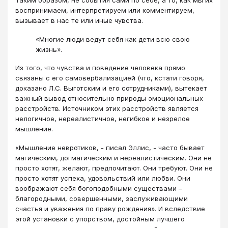
Таким образом, не события сами по себе, а то, как мы их
воспринимаем, интерпретируем или комментируем,
вызывает в нас те или иные чувства.
«Многие люди ведут себя как дети всю свою
жизнь».
Из того, что чувства и поведение человека прямо
связаны с его самовербализацией (что, кстати говоря,
доказано Л.С. Выготским и его сотрудниками), вытекает
важный вывод относительно природы эмоциональных
расстройств. Источником этих расстройств является
нелогичное, нереалистичное, негибкое и незрелое
мышление.
«Мышление невротиков, - писал Эллис, - часто бывает
магическим, догматическим и нереалистическим. Они не
просто хотят, желают, предпочитают. Они требуют. Они не
просто хотят успеха, удовольствий или любви. Они
воображают себя богоподобными существами –
благородными, совершенными, заслуживающими
счастья и уважения по праву рождения». И вследствие
этой установки с упорством, достойным лучшего