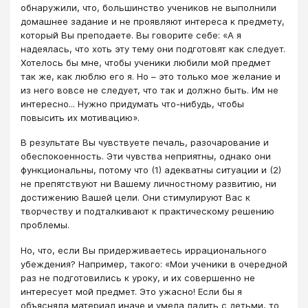
обнаружили, что, большинство учеников не выполнили
домашнее задание и не проявляют интереса к предмету,
который Вы преподаете. Вы говорите себе: «А я
надеялась, что хоть эту тему они подготовят как следует.
Хотелось бы мне, чтобы ученики любили мой предмет
так же, как люблю его я. Но – это только мое желание и
из него вовсе не следует, что так и должно быть. Им не
интересно... Нужно придумать что-нибудь, чтобы
повысить их мотивацию».
В результате Вы чувствуете печаль, разочарование и
обеспокоенность. Эти чувства неприятны, однако они
функциональны, потому что (1) адекватны ситуации и (2)
не препятствуют ни Вашему личностному развитию, ни
достижению Вашей цели. Они стимулируют Вас к
творчеству и подталкивают к практическому решению
проблемы.
Но, что, если Вы придерживаетесь иррационального
убеждения? Например, такого: «Мои ученики в очередной
раз не подготовились к уроку, и их совершенно не
интересует мой предмет. Это ужасно! Если бы я
объясняла материал иначе и умела ладить с детьми, то