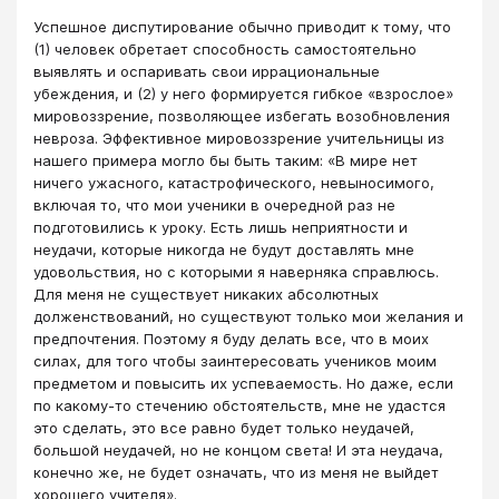
Успешное диспутирование обычно приводит к тому, что
(1) человек обретает способность самостоятельно
выявлять и оспаривать свои иррациональные
убеждения, и (2) у него формируется гибкое «взрослое»
мировоззрение, позволяющее избегать возобновления
невроза. Эффективное мировоззрение учительницы из
нашего примера могло бы быть таким: «В мире нет
ничего ужасного, катастрофического, невыносимого,
включая то, что мои ученики в очередной раз не
подготовились к уроку. Есть лишь неприятности и
неудачи, которые никогда не будут доставлять мне
удовольствия, но с которыми я наверняка справлюсь.
Для меня не существует никаких абсолютных
долженствований, но существуют только мои желания и
предпочтения. Поэтому я буду делать все, что в моих
силах, для того чтобы заинтересовать учеников моим
предметом и повысить их успеваемость. Но даже, если
по какому-то стечению обстоятельств, мне не удастся
это сделать, это все равно будет только неудачей,
большой неудачей, но не концом света! И эта неудача,
конечно же, не будет означать, что из меня не выйдет
хорошего учителя».