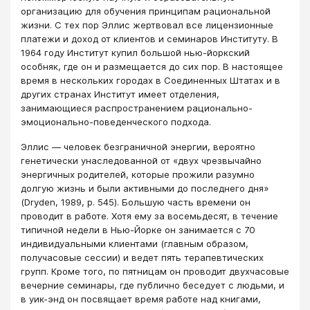
организацию для обучения принципам рациональной
жизни. С тех пор Эллис жертвовал все лицензионные
платежи и доход от клиентов и семинаров Институту. В
1964 году Институт купил большой нью-йоркский
особняк, где он и размещается до сих пор. В настоящее
время в нескольких городах в Соединенных Штатах и в
других странах Институт имеет отделения,
занимающиеся распространением рационально-
эмоционально-поведенческого подхода.
Эллис — человек безграничной энергии, вероятно
генетически унаследованной от «двух чрезвычайно
энергичных родителей, которые прожили разумно
долгую жизнь и были активными до последнего дня»
(Dryden, 1989, p. 545). Большую часть времени он
проводит в работе. Хотя ему за восемьдесят, в течение
типичной недели в Нью-Йорке он занимается с 70
индивидуальными клиентами (главным образом,
получасовые сессии) и ведет пять терапевтических
групп. Кроме того, по пятницам он проводит двухчасовые
вечерние семинары, где публично беседует с людьми, и
в уик-энд он посвящает время работе над книгами,