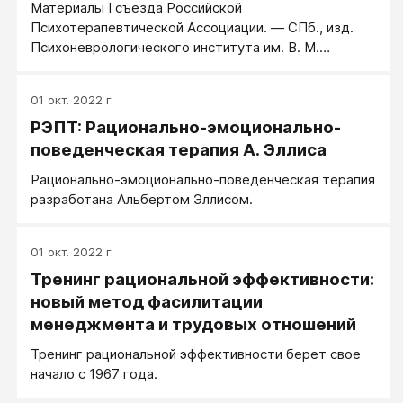
Материалы I съезда Российской
речью. Говоря проще, наше поведение и чувства
Психотерапевтической Ассоциации. — СПб., изд.
регулируются словесными инструкциями. Вначале
Психоневрологического института им. В. М.
такие инструкции мы получаем от других людей –
Бехтерева, 1995
родителей, воспитателей, учителей: «Ты не должен
есть руками! Это – отвратительно!», «Учись хорошо!
01 окт. 2022 г.
Если ты будешь учиться плохо, то ни за что не
РЭПТ: Рационально-эмоционально-
добьешься успеха в жизни!», «Не трусь! Настоящий
поведенческая терапия А. Эллиса
мужчина ничего не боится!» и т.п.
Рационально-эмоционально-поведенческая терапия
разработана Альбертом Эллисом.
01 окт. 2022 г.
Тренинг рациональной эффективности:
новый метод фасилитации
менеджмента и трудовых отношений
Тренинг рациональной эффективности берет свое
начало с 1967 года.