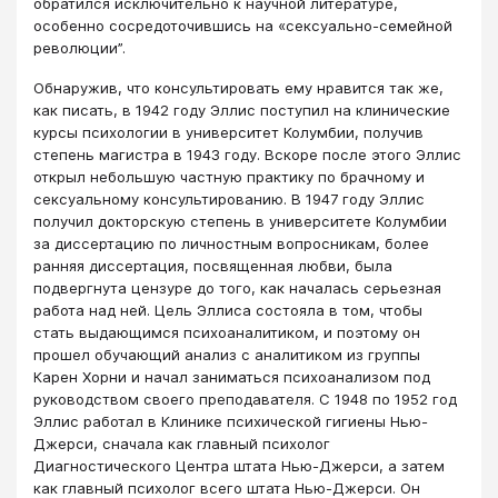
обратился исключительно к научной литературе,
особенно сосредоточившись на «сексуально-семейной
революции”.
Обнаружив, что консультировать ему нравится так же,
как писать, в 1942 году Эллис поступил на клинические
курсы психологии в университет Колумбии, получив
степень магистра в 1943 году. Вскоре после этого Эллис
открыл небольшую частную практику по брачному и
сексуальному консультированию. В 1947 году Эллис
получил докторскую степень в университете Колумбии
за диссертацию по личностным вопросникам, более
ранняя диссертация, посвященная любви, была
подвергнута цензуре до того, как началась серьезная
работа над ней. Цель Эллиса состояла в том, чтобы
стать выдающимся психоаналитиком, и поэтому он
прошел обучающий анализ с аналитиком из группы
Карен Хорни и начал заниматься психоанализом под
руководством своего преподавателя. С 1948 по 1952 год
Эллис работал в Клинике психической гигиены Нью-
Джерси, сначала как главный психолог
Диагностического Центра штата Нью-Джерси, а затем
как главный психолог всего штата Нью-Джерси. Он