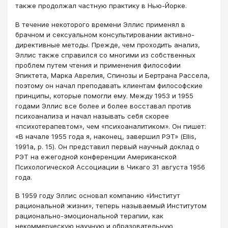
также продолжал частную практику в Нью-Йорке.
В течение некоторого времени Эллис применял в
брачном и сексуальном консультировании активно-
директивные методы. Прежде, чем проходить анализ,
Эллис также справился со многими из собственных
проблем путем чтения и применения философии
Эпиктета, Марка Аврелия, Спинозы и Бертрана Рассела,
поэтому он начал преподавать клиентам философские
принципы, которые помогли ему. Между 1953 и 1955
годами Эллис все более и более восставал против
психоанализа и начал называть себя скорее
«психотерапевтом», чем «психоаналитиком». Он пишет:
«В начале 1955 года я, наконец, завершил РЭТ» (Ellis,
1991a, p. 15). Он представил первый научный доклад о
РЭТ на ежегодной конференции Американской
Психологической Ассоциации в Чикаго 31 августа 1956
года.
В 1959 году Эллис основал компанию «Институт
рациональной жизни», теперь называемый Институтом
рационально-эмоциональной терапии, как
некоммерческую научную и образовательную