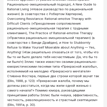
Рационально-эмоциональный подход»), A New Guide to
Rational Living («Новое руководство по рациональной
жизни») (в соавторстве с Робертом Харпером),
Overcoming Resistance: Rational-emotive Therapy with
Difficult Clients («Преодоление сопротивления:
рационально-эмоциональная терапия с трудными
клиентами»), The Practice of Rational-emotive Therapy
(«Практика рационально-эмоциональной терапии») (в
соавторстве с Винди Драйден), и How to Stubbornly
Refuse to Make Yourself Miserable about Anything — Yes,
Anything! («Как решительно отказаться от того, чтобы что
бы то ни было делало тебя несчастливым. Да, что бы то
ни было!») Эллис также известен своими рационально-
юмористическими песнями типа «Прекрасной жалобы»,
исполняемой на мелодию «Прекрасного мечтателя»
Стивена Фостера, первые две строки которой звучат так
(Ellis, 1988, p. 123): «Прекрасная жалоба, почему мы
должны расстаться, когда мы жили одной жизнью с
самого начала?» Помимо юмора, руководящими
принципами работы Эллис были «наука, эффективность,
честность, революционность и страстный скептицизм»
(Ellis, 1991a, p. 30).