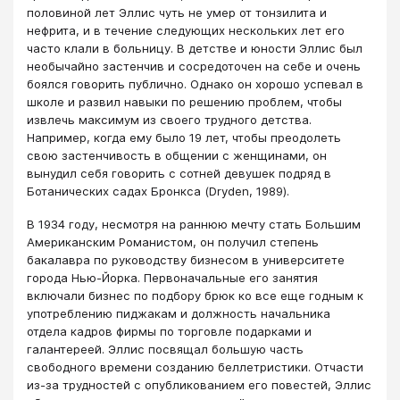
половиной лет Эллис чуть не умер от тонзилита и
нефрита, и в течение следующих нескольких лет его
часто клали в больницу. В детстве и юности Эллис был
необычайно застенчив и сосредоточен на себе и очень
боялся говорить публично. Однако он хорошо успевал в
школе и развил навыки по решению проблем, чтобы
извлечь максимум из своего трудного детства.
Например, когда ему было 19 лет, чтобы преодолеть
свою застенчивость в общении с женщинами, он
вынудил себя говорить с сотней девушек подряд в
Ботанических садах Бронкса (Dryden, 1989).
В 1934 году, несмотря на раннюю мечту стать Большим
Американским Романистом, он получил степень
бакалавра по руководству бизнесом в университете
города Нью-Йорка. Первоначальные его занятия
включали бизнес по подбору брюк ко все еще годным к
употреблению пиджакам и должность начальника
отдела кадров фирмы по торговле подарками и
галантереей. Эллис посвящал большую часть
свободного времени созданию беллетристики. Отчасти
из-за трудностей с опубликованием его повестей, Эллис