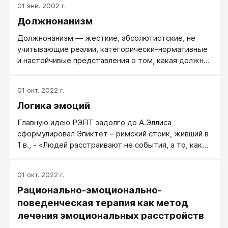
01 янв. 2002 г.
неудачи и расстройство овладеть им. Поэтому он
Должнонанизм
продолжает реагировать в той же самой манере,
которую он выбрал несколько лет назад.
Должнонанизм — жесткие, абсолютистские, не
учитывающие реалии, категорически-нормативные
и настойчивые представления о том, какая должна
быть жизнь и какие должны быть отношения между
людьми.
01 окт. 2022 г.
Логика эмоций
Главную идею РЭПТ задолго до А.Эллиса
сформулировал Эпиктет – римский стоик, живший в
1 в., - «Людей расстраивают не события, а то, как
они их воспринимают». Поведение и чувства
человека ни коим образом не определяются
01 окт. 2022 г.
внешними событиями (стимулами среды)
Рационально-эмоционально-
непосредственно. В отличие от других живых
существ человек – животное говорящее. А это
поведенческая терапия как метод
значит, что все его поведенческие реакции
лечения эмоциональных расстройств
опосредствованы искусственными стимулами, или