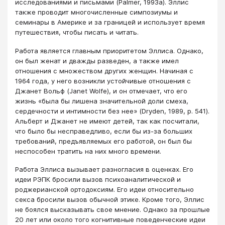
исследованиями и письмами (Palmer, 1993a). Эллис
также проводит многочисленные симпозиумы и
семинары в Америке и за границей и использует время
путешествия, чтобы писать и читать.
Работа является главным приоритетом Эллиса. Однако,
он был женат и дважды разведен, а также имел
отношения с множеством других женщин. Начиная с
1964 года, у него возникли устойчивые отношения с
Джанет Вольф (Janet Wolfe), и он отмечает, что его
жизнь «была бы лишена значительной доли смеха,
сердечности и интимности без нее» (Dryden, 1989, p. 541).
Альберт и Джанет не имеют детей, так как посчитали,
что было бы несправедливо, если бы из-за больших
требований, предъявляемых его работой, он был бы
неспособен тратить на них много времени.
Работа Эллиса вызывает разногласия в оценках. Его
идеи РЭПК бросили вызов психоаналитической и
роджерианской ортодоксиям. Его идеи относительно
секса бросили вызов обычной этике. Кроме того, Эллис
не боялся высказывать свое мнение. Однако за прошлые
20 лет или около того когнитивные поведенческие идеи