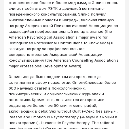
становятся все более и более модными, и Эллис теперь
считает себя отцом РЭПК и дедушкой когнитивно-
поведенческого консультирования. Эллис получил
многочисленные почести и награды, включая главную
награду Американской Психологической Ассоциации за
выдающийся профессиональный вклад в знание (the
American Psychological Association's major award for
Distinguished Professional Contributions to Knowledge) и
главную награду за профессиональное
совершенствование Американской Ассоциации
Консультирования (the American Counselling Association's
major Professional Development Award).
Эллис всегда был плодовитым автором, еще до
вступления в сферу психологии. Он опубликовал более
600 научных статей в психологических,
психиатрических, и социологических журналах и
антологиях. Кроме того, он является автором или
редактором более чем 50 книг и монографий,
включающих в себя: Sex without Guilt («Секс без вины»),
Reason and Emotion in Psychotherapy («Разум и эмоции в
психотерапии»), Humanistic Psychotherapy: The rational-
emotive approach («Гуманистическая психотерапия: