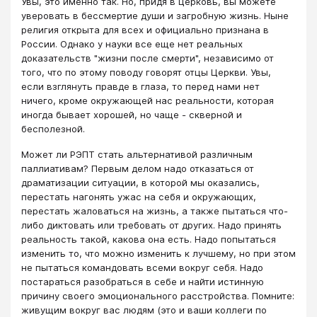
Увы, это именно так. Но, придя в церковь, вы можете
уверовать в бессмертие души и загробную жизнь. Ныне
религия открыта для всех и официально признана в
России. Однако у науки все еще нет реальных
доказательств "жизни после смерти", независимо от
того, что по этому поводу говорят отцы Церкви. Увы,
если взглянуть правде в глаза, то перед нами нет
ничего, кроме окружающей нас реальности, которая
иногда бывает хорошей, но чаще - скверной и
бесполезной.
Может ли РЭПТ стать альтернативой различным
паллиативам? Первым делом надо отказаться от
драматизации ситуации, в которой мы оказались,
перестать нагонять ужас на себя и окружающих,
перестать жаловаться на жизнь, а также пытаться что-
либо диктовать или требовать от других. Надо принять
реальность такой, какова она есть. Надо попытаться
изменить то, что можно изменить к лучшему, но при этом
не пытаться командовать всеми вокруг себя. Надо
постараться разобраться в себе и найти истинную
причину своего эмоционального расстройства. Помните:
живущим вокруг вас людям (это и ваши коллеги по