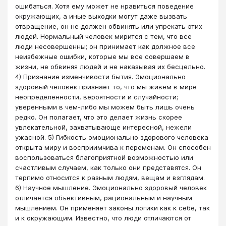
ошибаться. Хотя ему может не нравиться поведение
окружающих, а иные выходки могут даже вызвать
отвращение, он не должен обвинять или упрекать этих
людей. Нормальный человек мирится с тем, что все
люди несовершенны; он принимает как должное все
неизбежные ошибки, которые мы все совершаем в
жизни, не обвиняя людей и не наказывая их бесцельно.
4) Признание изменчивости бытия. Эмоционально
здоровый человек признает то, что мы живем в мире
неопределенности, вероятности и случайности;
уверенными в чем-либо мы можем быть лишь очень
редко. Он полагает, что это делает жизнь скорее
увлекательной, захватывающе интересной, нежели
ужасной. 5) Гибкость эмоционально здорового человека
открыта миру и восприимчива к переменам. Он способен
воспользоваться благоприятной возможностью или
счастливым случаем, как только они представятся. Он
терпимо относится к разным людям, вещам и взглядам.
6) Научное мышление. Эмоционально здоровый человек
отличается объективным, рациональным и научным
мышлением. Он применяет законы логики как к себе, так
и к окружающим. Известно, что люди отличаются от