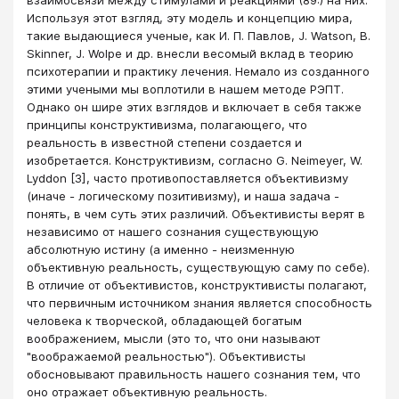
Используя этот взгляд, эту модель и концепцию мира,
такие выдающиеся ученые, как И. П. Павлов, J. Watson, В.
Skinner, J. Wolpe и др. внесли весомый вклад в теорию
психотерапии и практику лечения. Немало из созданного
этими учеными мы воплотили в нашем методе РЭПТ.
Однако он шире этих взглядов и включает в себя также
принципы конструктивизма, полагающего, что
реальность в известной степени создается и
изобретается. Конструктивизм, согласно G. Neimeyer, W.
Lyddon [3], часто противопоставляется объективизму
(иначе - логическому позитивизму), и наша задача -
понять, в чем суть этих различий. Объективисты верят в
независимо от нашего сознания существующую
абсолютную истину (а именно - неизменную
объективную реальность, существующую саму по себе).
В отличие от объективистов, конструктивисты полагают,
что первичным источником знания является способность
человека к творческой, обладающей богатым
воображением, мысли (это то, что они называют
"воображаемой реальностью"). Объективисты
обосновывают правильность нашего сознания тем, что
оно отражает объективную реальность.