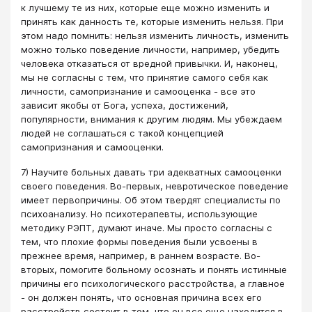
к лучшему те из них, которые еще можно изменить и
принять как данность те, которые изменить нельзя. При
этом надо помнить: нельзя изменить личность, изменить
можно только поведение личности, например, убедить
человека отказаться от вредной привычки. И, наконец,
мы не согласны с тем, что принятие самого себя как
личности, самопризнание и самооценка - все это
зависит якобы от Бога, успеха, достижений,
популярности, внимания к другим людям. Мы убеждаем
людей не соглашаться с такой концепцией
самопризнания и самооценки.
7) Научите больных давать три адекватных самооценки
своего поведения. Во-первых, невротическое поведение
имеет первопричины. Об этом твердят специалисты по
психоанализу. Но психотерапевты, использующие
методику РЭПТ, думают иначе. Мы просто согласны с
тем, что плохие формы поведения были усвоены в
прежнее время, например, в раннем возрасте. Во-
вторых, помогите больному осознать и понять истинные
причины его психологического расстройства, а главное
- он должен понять, что основная причина всех его
расстройств состоит в том, что он все еще находится в