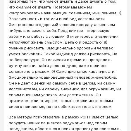
животных тем, что умеют думать и даже думать о том,
что они умеют думать. Поэтому мы можем
контролировать наши эмоции сознанием, мышлением. 7)
Вовлеченность в тот или иной вид деятельности.
Эмоционально здоровый человек всегда увлечен чем-
нибудь вне самого себя. Предпочитает творческую
работу или работу с людьми. Эти интересы и увлечения
наполняют жизнь смыслом, целью и радостью. 8)
Умение рисковать. Эмоционально здоровый человек
умеет рисковать. Такой индивид должен рисковать, но
не безрассудно. Он всячески стремится преодолеть
рутину жизни, найти дело по душе, даже если оно
сопряжено с риском. 9) Самопризнание как личности.
Эмоционально уравновешенный человек жизнелюбив.
Он не дает оценки ни самому себе в целом, ни своим
достоинствам, ни своему значению для окружающих, ни
своим внешним успехам или достижениям. Он
принимает или отвергает только те или иные формы
своего поведения, но не себя как личность в целом.
Все методы психотерапии в рамках РЭПТ имеют целью
побудить наших пациентов задуматься над своим
поведением, обратиться к психотерапевту за советом и,