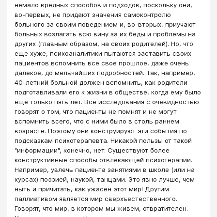
немало вредных способов и подходов, поскольку они,
во-первых, не придают значения самоконтролю
больного за своим поведением и, во-вторых, приучают
больных возлагать всю вину за их беды и проблемы на
других (главным образом, на своих родителей). Но, что
еще хуже, психоаналитики пытаются заставить своих
пациентов вспомнить все свое прошлое, даже очень
далекое, до мельчайших подробностей. Так, например,
40-летний больной должен вспомнить, как родители
подготавливали его к жизни в обществе, когда ему было
еще только пять лет. Все исследования с очевидностью
говорят о том, что пациенты не помнят и не могут
вспомнить всего, что с ними было в столь раннем
возрасте. Поэтому они конструируют эти события по
подсказкам психотерапевта. Никакой пользы от такой
"информации", конечно, нет. Существуют более
конструктивные способы отвлекающей психотерапии.
Например, увлечь пациента занятиями в школе (или на
курсах) поэзией, наукой, танцами. Это явно лучше, чем
ныть и причитать, как ужасен этот мир! Другим
паллиативом является мир сверхъестественного.
Говорят, что мир, в котором мы живем, отвратителен.