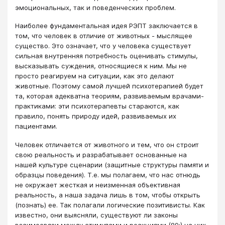
эмоциональных, так и поведенческих проблем.
Наиболее фундаментальная идея РЭПТ заключается в
том, что человек в отличие от животных - мыслящее
существо. Это означает, что у человека существует
сильная внутренняя потребность оценивать стимулы,
высказывать суждения, относящиеся к ним. Мы не
просто реагируем на ситуации, как это делают
животные. Поэтому самой лучшей психотерапией будет
та, которая адекватна теориям, развиваемым врачами-
практиками: эти психотерапевты стараются, как
правило, понять природу идей, развиваемых их
пациентами.
Человек отличается от животного и тем, что он строит
свою реальность и разрабатывает основанные на
нашей культуре сценарии (защитные структуры памяти и
образцы поведения). Т.е. мы полагаем, что нас отнюдь
не окружает жесткая и неизменная объективная
реальность, а наша задача лишь в том, чтобы открыть
(познать) ее. Так полагали логические позитивисты. Как
известно, они выясняли, существуют ли законы
взаимосвязи между стимулами и реакциями (89:) на них.