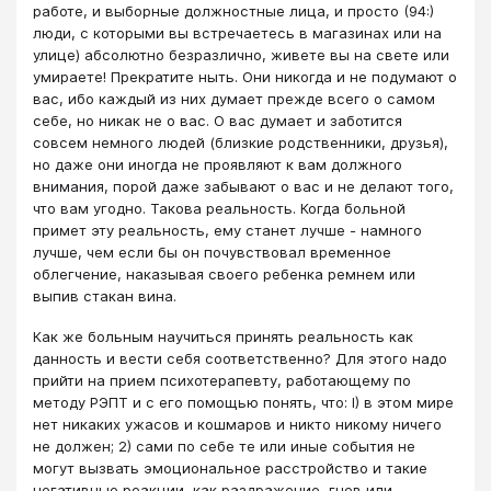
работе, и выборные должностные лица, и просто (94:)
люди, с которыми вы встречаетесь в магазинах или на
улице) абсолютно безразлично, живете вы на свете или
умираете! Прекратите ныть. Они никогда и не подумают о
вас, ибо каждый из них думает прежде всего о самом
себе, но никак не о вас. О вас думает и заботится
совсем немного людей (близкие родственники, друзья),
но даже они иногда не проявляют к вам должного
внимания, порой даже забывают о вас и не делают того,
что вам угодно. Такова реальность. Когда больной
примет эту реальность, ему станет лучше - намного
лучше, чем если бы он почувствовал временное
облегчение, наказывая своего ребенка ремнем или
выпив стакан вина.
Как же больным научиться принять реальность как
данность и вести себя соответственно? Для этого надо
прийти на прием психотерапевту, работающему по
методу РЭПТ и с его помощью понять, что: I) в этом мире
нет никаких ужасов и кошмаров и никто никому ничего
не должен; 2) сами по себе те или иные события не
могут вызвать эмоциональное расстройство и такие
негативные реакции, как раздражение, гнев или