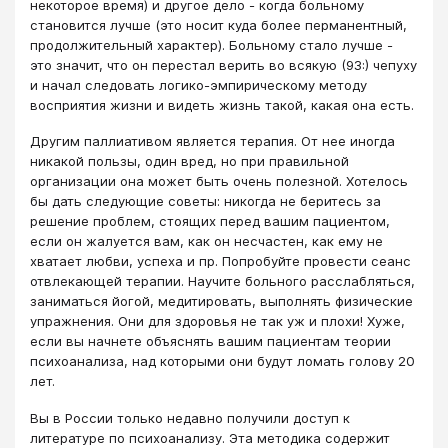
некоторое время) и другое дело - когда больному
становится лучше (это носит куда более перманентный,
продолжительный характер). Больному стало лучше -
это значит, что он перестал верить во всякую (93:) чепуху
и начал следовать логико-эмпирическому методу
восприятия жизни и видеть жизнь такой, какая она есть.
Другим паллиативом является терапия. От нее иногда
никакой пользы, один вред, но при правильной
организации она может быть очень полезной. Хотелось
бы дать следующие советы: никогда не беритесь за
решение проблем, стоящих перед вашим пациентом,
если он жалуется вам, как он несчастен, как ему не
хватает любви, успеха и пр. Попробуйте провести сеанс
отвлекающей терапии. Научите больного расслабляться,
заниматься йогой, медитировать, выполнять физические
упражнения. Они для здоровья не так уж и плохи! Хуже,
если вы начнете объяснять вашим пациентам теории
психоанализа, над которыми они будут ломать голову 20
лет.
Вы в России только недавно получили доступ к
литературе по психоанализу. Эта методика содержит