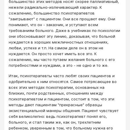
большинство этих методов носят скорее паллиативный,
нежели радикально-излечивающий характер. К
сожалению, большинство психотерапевтов
"заигрывают" с пациентом. Они все прощают ему. Они
понимают, что он - заказчик, и уступают всем
требованиям больного. Даже в учебниках по психологии
они обосновывают эту линию, доказывая, что больной
нуждается в хороших межличностных отношениях,
любви, успехе и т.п. На самом деле он в этом не
нуждается. Он просто хочет иметь все это. К
сожалению, мы часто путаем желания больного с его
потребностями и нуждами, а это - не одно и то же.
Итак, психотерапевты часто любят своих пациентов и
одобрительно к ним относятся. Самое потрясающее во
всех этих методах психотерапии, основанных на
близких, почти родственных, отношениях между
психотерапевтом и пациентом, состоит в том, что эти
методы дают пациентам "прекрасные" образцы
экзистенциальной манеры общения. Пациент чувствует
себя великолепно: ведь психотерапевт понял его,
больного, и стал таким же, как он, трехлетним
ребенком, уверенным в том, что больному нужна его