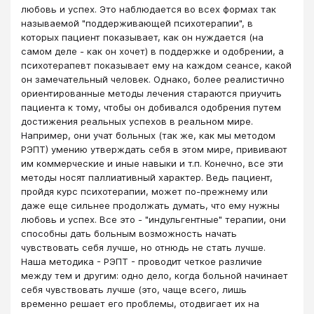
любовь и успех. Это наблюдается во всех формах так
называемой "поддерживающей психотерапии", в
которых пациент показывает, как он нуждается (на
самом деле - как он хочет) в поддержке и одобрении, а
психотерапевт показывает ему на каждом сеансе, какой
он замечательный человек. Однако, более реалистично
ориентированные методы лечения стараются приучить
пациента к тому, чтобы он добивался одобрения путем
достижения реальных успехов в реальном мире.
Например, они учат больных (так же, как мы методом
РЭПТ) умению утверждать себя в этом мире, прививают
им коммерческие и иные навыки и т.п. Конечно, все эти
методы носят паллиативный характер. Ведь пациент,
пройдя курс психотерапии, может по-прежнему или
даже еще сильнее продолжать думать, что ему нужны
любовь и успех. Все это - "индульгентные" терапии, они
способны дать больным возможность начать
чувствовать себя лучше, но отнюдь не стать лучше.
Наша методика - РЭПТ - проводит четкое различие
между тем и другим: одно дело, когда больной начинает
себя чувствовать лучше (это, чаще всего, лишь
временно решает его проблемы, отодвигает их на