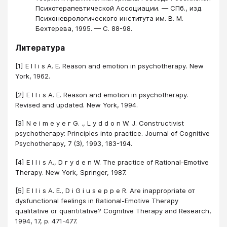
Психотерапевтической Ассоциации. — СПб., изд.
Психоневрологического института им. В. М.
Бехтерева, 1995. — С. 88-98.
Литература
[1] Е l l i s А. Е. Reason and emotion in psychotherapy. New
York, 1962.
[2] Е l l i s А. Е. Reason and emotion in psychotherapy.
Revised and updated. New York, 1994.
[3] N е i m е у е г G. ., L у d d о n W. J. Constructivist
рsусhоthегару: Principles into practice. Journal of Cognitive
Рsусhоthегару, 7 (3), 1993, 183-194.
[4] E l l i s А., D г у d е n W. The practice of Rational-Emotive
Therapy. New York, Springer, 1987.
[5] E l l i s А. Е., D i G i u s е р р е R. Are inappropriate от
dysfunctional feelings in Rational-Emotive Therapy
qualitative or quantitative? Cognitive Therapy and Research,
1994, 17, р. 471-477.