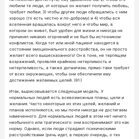
любили те люди, от которых он желает получить любовь,
требует любви; 3) чтобы другие люди обращались с ним
хорошо (то есть честно и по-доброму) и 4) чтобы вся
вселенная вращалась вокруг него и чтобы мир, в
котором он живет, был удобен для жизни и никогда не
причинял никаких огорчений и не был бы источником
конфликтов. Когда тот или иной пациент находится в
состоянии эмоционального расстройства, он не просто
желает всего вышесказанного! Он в тоне, не терпящем
возражений, проявляя крайнюю нетерпимость и
нетерпеливость, а также догматизм, прямо-таки требует
от всех окружающих, чтобы они обеспечили ему
достижение желаемых целей. (91:)
Итак, вырисовывается следующая модель. У
нормальных людей есть всевозможные планы, цели и
желания. Часто некоторые из этих целей, желаний и
планов исполняются, но мы почти никогда не достигаем
намеченного. Для нормальных людей в этом нет ничего
необычного или трагического: они воспринимают это как
норму. Однако, если люди страдают психическими
расстройствами (речь идет, в первую очередь, о тех