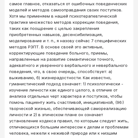
самое главное, отказаться от ошибочных поведенческих
моделей и методов самооправдания своих поступков.
Хотя мы применяем в нашей психотерапевтической
практике множество методов коррекции поведения,
таких как поощрение с целью закрепления
приобретенных навыков, десенсибилизация,
моделирование и т. п., я назову сейчас 7 специфических
методов РЭПТ. В основе своей это активные,
корректирующие поведение больного, приемы,
направленные на развитие семантически точного,
адекватного и уверенного вербального и невербального
поведения, что, в свою очередь, способствует: а)
выживанию, б) жизнерадостности. Как известно,
гуманистический подход означает: 1) психологически -
изучение личности как единого целого, в отличие от
анализа отдельных черт характера и поступков, чтобы
помочь пациенту жить счастливой, инициативной, (96:)
творческой жизнью, обеспечивающей самореализацию
личности и 2) в этическом плане он означает
установление кодекса правил, по которым следует жить,
отличающихся большим интересом к делам и проблемам
человека, нежели к неживой природе или к низшим