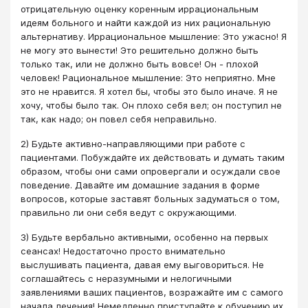
отрицательную оценку коренным иррациональным
идеям больного и найти каждой из них рациональную
альтернативу. Иррациональное мышление: Это ужасно! Я
не могу это вынести! Это решительно должно быть
только так, или не должно быть вовсе! Он - плохой
человек! Рациональное мышление: Это неприятно. Мне
это не нравится. Я хотел бы, чтобы это было иначе. Я не
хочу, чтобы было так. Он плохо себя вел; он поступил не
так, как надо; он повел себя неправильно.
2) Будьте активно-направляющими при работе с
пациентами. Побуждайте их действовать и думать таким
образом, чтобы они сами опровергали и осуждали свое
поведение. Давайте им домашние задания в форме
вопросов, которые заставят больных задуматься о том,
правильно ли они себя ведут с окружающими.
3) Будьте вербально активными, особенно на первых
сеансах! Недостаточно просто внимательно
выслушивать пациента, давая ему выговориться. Не
соглашайтесь с неразумными и нелогичными
заявлениями ваших пациентов, возражайте им с самого
начала лечения! Немедленно приступайте к обучению их