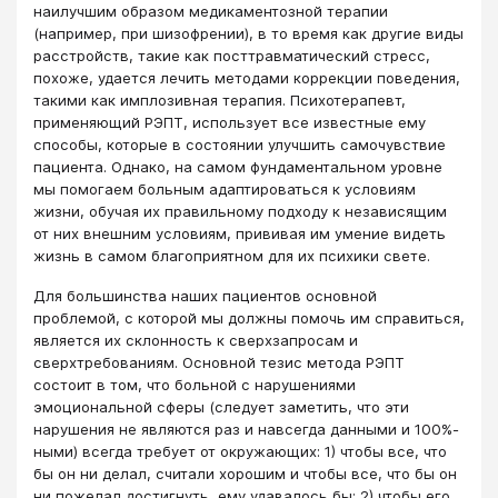
наилучшим образом медикаментозной терапии
(например, при шизофрении), в то время как другие виды
расстройств, такие как посттравматический стресс,
похоже, удается лечить методами коррекции поведения,
такими как имплозивная терапия. Психотерапевт,
применяющий РЭПТ, использует все известные ему
способы, которые в состоянии улучшить самочувствие
пациента. Однако, на самом фундаментальном уровне
мы помогаем больным адаптироваться к условиям
жизни, обучая их правильному подходу к независящим
от них внешним условиям, прививая им умение видеть
жизнь в самом благоприятном для их психики свете.
Для большинства наших пациентов основной
проблемой, с которой мы должны помочь им справиться,
является их склонность к сверхзапросам и
сверхтребованиям. Основной тезис метода РЭПТ
состоит в том, что больной с нарушениями
эмоциональной сферы (следует заметить, что эти
нарушения не являются раз и навсегда данными и 100%-
ными) всегда требует от окружающих: 1) чтобы все, что
бы он ни делал, считали хорошим и чтобы все, что бы он
ни пожелал достигнуть, ему удавалось бы; 2) чтобы его