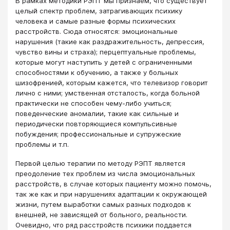
В рамках методики РЭПТ мы признаем, что существует
целый спектр проблем, затрагивающих психику
человека и самые разные формы психических
расстройств. Сюда относятся: эмоциональные
нарушения (такие как раздражительность, депрессия,
чувство вины и страха); перцептуальные проблемы,
которые могут наступить у детей с ограниченными
способностями к обучению, а также у больных
шизофренией, которым кажется, что телевизор говорит
лично с ними; умственная отсталость, когда больной
практически не способен чему-либо учиться;
поведенческие аномалии, такие как сильные и
периодически повторяющиеся компульсивные
побуждения; профессиональные и супружеские
проблемы и т.п.
Первой целью терапии по методу РЭПТ является
преодоление тех проблем из числа эмоциональных
расстройств, в случае которых пациенту можно помочь,
так же как и при нарушениях адаптации к окружающей
жизни, путем выработки самых разных подходов к
внешней, не зависящей от больного, реальности.
Очевидно, что ряд расстройств психики поддается