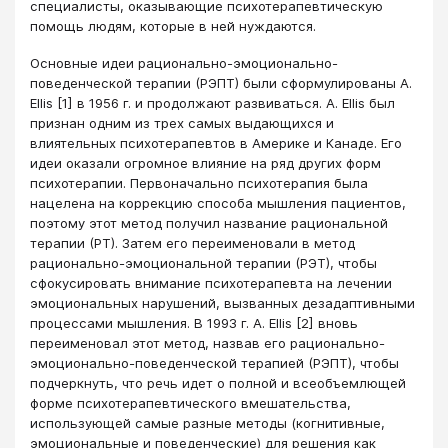
специалисты, оказывающие психотерапевтическую
помощь людям, которые в ней нуждаются.
Основные идеи рационально-эмоционально-
поведенческой терапии (РЭПТ) были сформулированы А.
Ellis [1] в 1956 г. и продолжают развиваться. А. Ellis был
признан одним из трех самых выдающихся и
влиятельных психотерапевтов в Америке и Канаде. Его
идеи оказали огромное влияние на ряд других форм
психотерапии. Первоначально психотерапия была
нацелена на коррекцию способа мышления пациентов,
поэтому этот метод получил название рациональной
терапии (РТ). Затем его переименовали в метод
рационально-эмоциональной терапии (РЭТ), чтобы
сфокусировать внимание психотерапевта на лечении
эмоциональных нарушений, вызванных дезадаптивными
процессами мышления. В 1993 г. А. Ellis [2] вновь
переименовал этот метод, назвав его рационально-
эмоционально-поведенческой терапией (РЭПТ), чтобы
подчеркнуть, что речь идет о полной и всеобъемлющей
форме психотерапевтического вмешательства,
использующей самые разные методы (когнитивные,
эмоциональные и поведенческие) для решения как