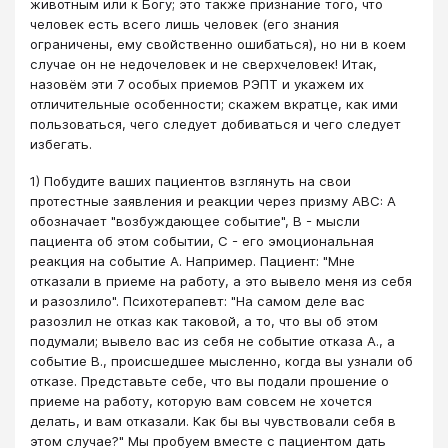
животным или к Богу; это также признание того, что
человек есть всего лишь человек (его знания
ограничены, ему свойственно ошибаться), но ни в коем
случае он не недочеловек и не сверхчеловек! Итак,
назовём эти 7 особых приемов РЭПТ и укажем их
отличительные особенности; скажем вкратце, как ими
пользоваться, чего следует добиваться и чего следует
избегать.
1) Побудите ваших пациентов взглянуть на свои
протестные заявления и реакции через призму ABC: А
обозначает "возбуждающее событие", В - мысли
пациента об этом событии, С - его эмоциональная
реакция на событие А. Например. Пациент: "Мне
отказали в приеме на работу, а это вывело меня из себя
и разозлило". Психотерапевт: "На самом деле вас
разозлил не отказ как таковой, а то, что вы об этом
подумали; вывело вас из себя не событие отказа А., а
событие В., происшедшее мысленно, когда вы узнали об
отказе. Представьте себе, что вы подали прошение о
приеме на работу, которую вам совсем не хочется
делать, и вам отказали. Как бы вы чувствовали себя в
этом случае?" Мы пробуем вместе с пациентом дать