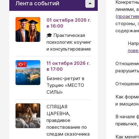
Конкретны
Лента событий
линиями, 
(
проактив
01 октября 2026 г.
стороны, 
в 16:00
содержан
🎓 Практическая
психология: коучинг
Напр
и консультирование
пове
11 октября 2026 г.
Отношение
в 17:00
разрушить
Бизнес-ретрит в
Отношени
Турцию «МЕСТО
СИЛЫ»
Как форм
и эмоцион
СПЯЩАЯ
ЦАРЕВНА,
В начале 
правдивое
привычке,
повествование по
следам сказочника
Как менят