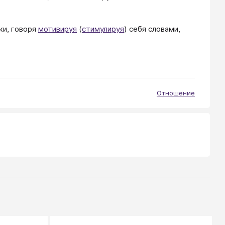
ки, говоря
мотивируя
(
стимулируя
) себя словами,
Отношение