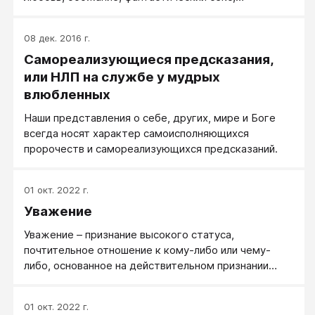
постоянная забота и поддержка. В то же время они
неосознанно ожидают обратного: игнорирования,
08 дек. 2016 г.
капризности, своей полной ответственности за
Самореализующиеся предсказания,
эмоциональный климат (да-да, и в конце концов с
ними обойдутся плохо, их оставят). Две эти
или НЛП на службе у мудрых
противоположности создают пугающую иллюзию
влюбленных
отношений, которые сперва превратят все мечты в
Наши представления о себе, других, мире и Боге
реальность, а затем разобьют наше сердце одним
всегда носят характер самоисполняющихся
ударом.
пророчеств и самореализующихся предсказаний.
01 окт. 2022 г.
Уважение
Уважение – признание высокого статуса,
почтительное отношение к кому-либо или чему-
либо, основанное на действительном признании
достоинств, заслуг, личных качеств, уникальных
особенностей.
01 окт. 2022 г.