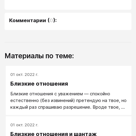
Комментарии
(
0
):
Материалы по теме:
01 окт. 2022 г.
Близкие отношения
Близкие отношения с уважением — спокойно
естественно (без извинений) претендую на твое, но
каждый раз спрашиваю разрешение. Вроде твое, но
ты мне уже разрешал без убытка. Уважение дает
большую защищенность, но оно же, в частности,
01 окт. 2022 г.
убивает желание.
Близкие отношения и шантаж