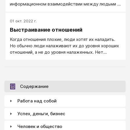
информационном взаимодействии между людьми (в
более узком прикладном смысле — об одной из
сторон психологической совместимости),
01 окт. 2022 г.
ключевым понятием которой является «тип
Выстраивание отношений
информационного метаболизма» (социотип).
Когда отношения плохие, люди хотят их наладить.
Но обычно люди налаживают их до уровня хороших
отношений, а не до уровня налаженных. Нет
конфликтов, есть симпатия ― ура! А то, что вы
плохо понимаете друг друга, нет четких ожиданий
и договоренностей ― пока никого не тревожит.
Содержание
Работа над собой
Успех, деньги, бизнес
Человек и общество