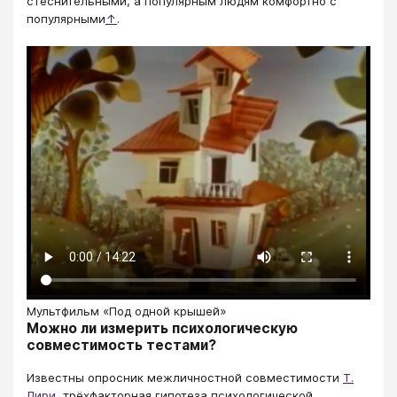
стеснительными, а популярным людям комфортно с
популярными
↑
.
Мультфильм «Под одной крышей»
Можно ли измерить психологическую
совместимость тестами?
Известны опросник межличностной совместимости
Т.
Лири
, трёхфакторная гипотеза психологической