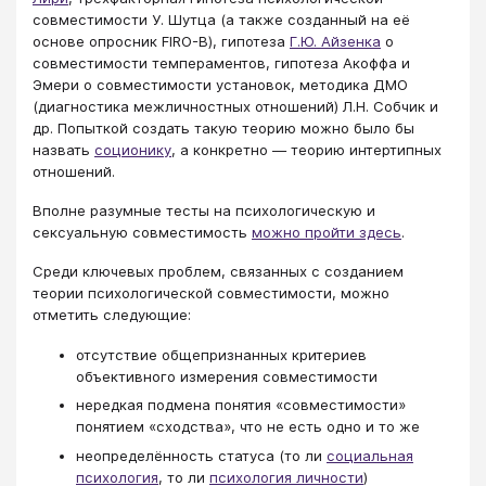
совместимости У. Шутца (а также созданный на её
основе опросник FIRO-B), гипотеза
Г.Ю. Айзенка
о
совместимости темпераментов, гипотеза Акоффа и
Эмери о совместимости установок, методика ДМО
(диагностика межличностных отношений) Л.Н. Собчик и
др. Попыткой создать такую теорию можно было бы
назвать
соционику
, а конкретно — теорию интертипных
отношений.
Вполне разумные тесты на психологическую и
сексуальную совместимость
можно пройти здесь
.
Среди ключевых проблем, связанных с созданием
теории психологической совместимости, можно
отметить следующие:
отсутствие общепризнанных критериев
объективного измерения совместимости
нередкая подмена понятия «совместимости»
понятием «сходства», что не есть одно и то же
неопределённость статуса (то ли
социальная
психология
, то ли
психология личности
)