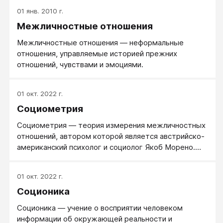
различные типы взаимоотношений, так как каждый
01 янв. 2010 г.
тип по своему воспринимает и обрабатывает
Межличностные отношения
информацию. Существует несколько типов
отношений между различными типами, они мало
Межличностные отношения — неформальные
зависят от стремлений и желаний людей.
отношения, управляемые историей прежних
отношений, чувствами и эмоциями.
01 окт. 2022 г.
Социометрия
Социометрия — теория измерения межличностных
отношений, автором которой является австрийско-
американский психолог и социолог Якоб Морено.
Реже, социометрией называют методику изучения
внутригрупповых связей и иерархии в малых
01 окт. 2022 г.
группах.
Соционика
Соционика — учение о восприятии человеком
информации об окружающей реальности и