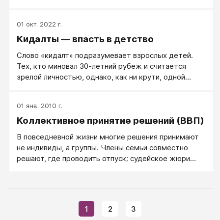
увлечения. В психологии для обозначения этого
склада личности используется латинский термин
01 окт. 2022 г.
puer aeternus. Впервые слово зафиксировано в 1985
Кидалты — впасть в детство
году в газете The New York Times для описания
мужчин 30 лет и старше, которые увлекаются
Слово «кидалт» подразумевает взрослых детей.
мультфильмами, фэнтези, компьютерными играми и
Тех, кто миновал 30-летний рубеж и считается
бесполезными, но красивыми и часто дорогими
зрелой личностью, однако, как ни крути, одной
гаджетами.
ногой в детстве.
01 янв. 2010 г.
Коллективное принятие решений (ВВП)
В повседневной жизни многие решения принимают
не индивиды, а группы. Члены семьи совместно
решают, где проводить отпуск; судейское жюри
признает подсудимого виновным; городской совет
голосует за увеличение налогов на собственность,
или президент и Объединенный комитет
начальников штабов решают послать войска в зону
1
2
3
международного конфликта. Что общего у такого