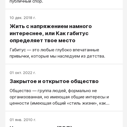
публичный спор.
10 дек. 2018 г.
Жить с напряжением намного
интереснее, или Как габитус
определяет твое место
Габитус — это любые глубоко впечатанные
привычки, которые мы наследуем из детства.
01 окт. 2022 г.
Закрытое и открытое общество
Общество — группа людей, формально не
организованная, но имеющая общие интересы и
ценности (имеющая общий «стиль жизни», как
выражаются западные социологи). Закрытое
Общество — система, когда человек получает
01 янв. 2010 г.
основные ценностные ориентации от какого-либо