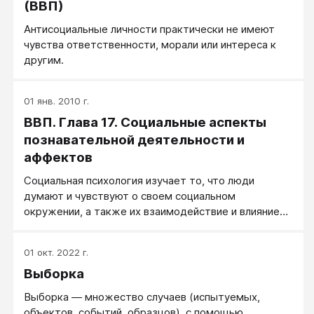
(ВВП)
Антисоциальные личности практически не имеют
чувства ответственности, морали или интереса к
другим.
01 янв. 2010 г.
ВВП. Глава 17. Социальные аспекты
познавательной деятельности и
аффектов
Социальная психология изучает то, что люди
думают и чувствуют о своем социальном
окружении, а также их взаимодействие и влияние
друг на друга. Как формируются наши впечатления о
людях и как мы приходим к пониманию их действий?
01 окт. 2022 г.
Как складываются и изменяются наши социальные
Выборка
убеждения и установки, в том числе наши
стереотипы и предубеждения? От чего зависит, кто
Выборка — множество случаев (испытуемых,
нам нравится, кого мы любим или выбираем в
объектов, событий, образцов), с помощью