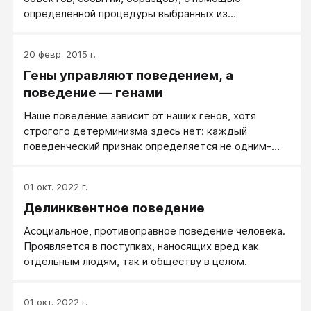
качестве романтического партнера? Как мы влияем
определённой процедуры выбранных из
друг на друга?
генеральной совокупности для участия в
исследовании.
20 февр. 2015 г.
Гены управляют поведением, а
поведение — генами
Наше поведение зависит от наших генов, хотя
строгого детерминизма здесь нет: каждый
поведенческий признак определяется не одним-
двумя, а огромным множеством генов, работающих
согласованно. С другой стороны, поведение тоже
01 окт. 2022 г.
может влиять на гены, причем это влияние
Делинквентное поведение
прослеживается как в эволюционном масштабе
времени, так и на протяжении жизни отдельного
Асоциальное, противоправное поведение человека.
организма.
Проявляется в поступках, наносящих вред как
отдельным людям, так и обществу в целом.
01 окт. 2022 г.