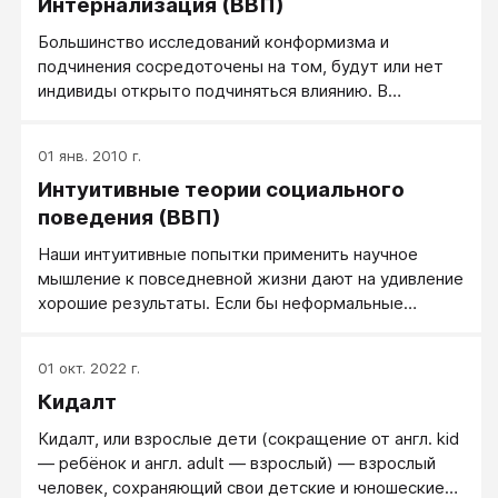
Интернализация (ВВП)
авторитета (религия, партия, вождь), и где эти
ценности получают статус официальной идеологии.
Большинство исследований конформизма и
Появляются политические институты, которые
подчинения сосредоточены на том, будут или нет
воплощают эту идеологию в жизнь и осуществляют
индивиды открыто подчиняться влиянию. В
контроль над общественным сознанием.
повседневной жизни, однако, те, кто старается
повлиять на нас, обычно хотят изменить наши
01 янв. 2010 г.
собственные установки, а не просто наше
Интуитивные теории социального
публичное поведение, с тем чтобы добиться
изменений, которые будут сохранены и тогда, когда
поведения (ВВП)
они уже уйдут со сцены. Как мы отмечали во
Наши интуитивные попытки применить научное
введении к этой главе, такое изменение называется
мышление к повседневной жизни дают на удивление
интернализацией.
хорошие результаты. Если бы неформальные
теории человеческого поведения не обладали
существенной валидностью, социальное
01 окт. 2022 г.
взаимодействие было бы хаосом. Но в своих
Кидалт
социальных суждениях мы делаем также ряд
систематических ошибок, и по иронии, сами наши
Кидалт, или взрослые дети (сокращение от англ. kid
интуитивные теории часто мешают делать точные
— ребёнок и англ. adult — взрослый) — взрослый
суждения.
человек, сохраняющий свои детские и юношеские