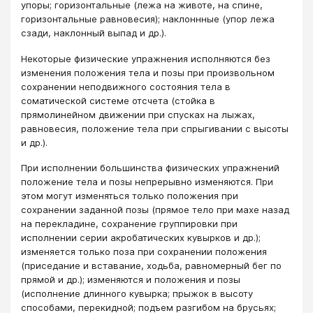
упоры; горизонтальные (лежа на животе, на спине,
горизонтальные равновесия); наклоннные (упор лежа
сзади, наклонный выпад и др.).
Некоторые физические упражнения исполняются без
изменения положения тела и позы при произвольном
сохранении неподвижного состояния тела в
соматической системе отсчета (стойка в
прямолинейном движении при спусках на лыжах,
равновесия, положение тела при спрыгивании с высоты
и др.).
При исполнении большинства физических упражнений
положение тела и позы непрерывно изменяются. При
этом могут изменяться только положения при
сохранении заданной позы (прямое тело при махе назад
на перекладине, сохранение группировки при
исполнении серии акробатических кувырков и др.);
изменяется только поза при сохранении положения
(приседание и вставание, ходьба, равномерный бег по
прямой и др.); изменяются и положения и позы
(исполнение длинного кувырка; прыжок в высоту
способами, перекидной; подъем разгибом на брусьях;