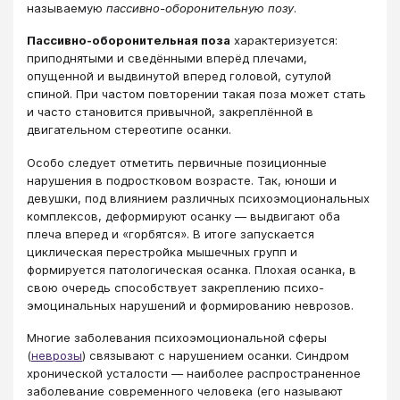
называемую
пассивно-оборонительную позу
.
Пассивно-оборонительная поза
характеризуется:
приподнятыми и сведёнными вперёд плечами,
опущенной и выдвинутой вперед головой, сутулой
спиной. При частом повторении такая поза может стать
и часто становится привычной, закреплённой в
двигательном стереотипе осанки.
Особо следует отметить первичные позиционные
нарушения в подростковом возрасте. Так, юноши и
девушки, под влиянием различных психоэмоциональных
комплексов, деформируют осанку — выдвигают оба
плеча вперед и «горбятся». В итоге запускается
циклическая перестройка мышечных групп и
формируется патологическая осанка. Плохая осанка, в
свою очередь способствует закреплению психо-
эмоцинальных нарушений и формированию неврозов.
Многие заболевания психоэмоциональной сферы
(
неврозы
) связывают с нарушением осанки. Синдром
хронической усталости — наиболее распространенное
заболевание современного человека (его называют