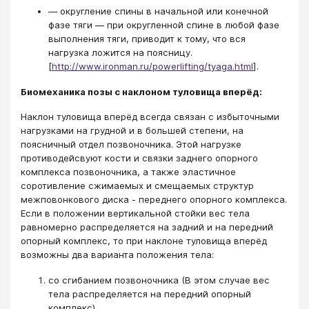
— округление спины в начальной или конечной
фазе тяги — при округленной спине в любой фазе
выполнения тяги, приводит к тому, что вся
нагрузка ложится на поясницу.
[
http://www.ironman.ru/powerlifting/tyaga.html
].
Биомеханика позы с наклоном туловища вперёд:
Наклон туловища вперёд всегда связан с избыточными
нагрузками на грудной и в большей степени, на
поясничный отдел позвоночника. Этой нагрузке
противодейсвуют кости и связки заднего опорного
комплекса позвоночника, а также эластичное
соротивление сжимаемых и смещаемых структур
межповонкового диска - переднего опорного комплекса.
Если в положении вертикальной стойки вес тела
равномерно распределяется на задний и на передний
опорный комплекс, то при наклоне туловища вперёд
возможны два варианта положения тела:
со сгибанием позвоночника (В этом случае вес
тела распределяется на передний опорный
комплекс).