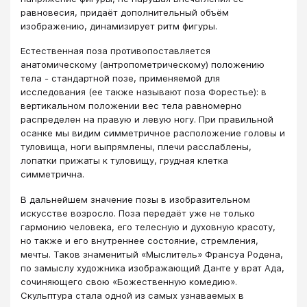
равновесия, придаёт дополнительный объём
изображению, динамизирует ритм фигуры.
Естественная поза противопоставляется
анатомическому (антропометрическому) положению
тела - стандартной позе, применяемой для
исследования (ее также называют поза Форестье): в
вертикальном положении вес тела равномерно
распределен на правую и левую ногу. При правильной
осанке мы видим симметричное расположение головы и
туловища, ноги выпрямлены, плечи расслаблены,
лопатки прижаты к туловищу, грудная клетка
симметрична.
В дальнейшем значение позы в изобразительном
искусстве возросло. Поза передаёт уже не только
гармонию человека, его телесную и духовную красоту,
но также и его внутреннее состояние, стремления,
мечты. Таков знаменитый «Мыслитель» Франсуа Родена,
по замыслу художника изображающий Данте у врат Ада,
сочиняющего свою «Божественную комедию».
Скульптура стала одной из самых узнаваемых в