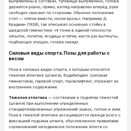
выпрямлены в суставах, туловище выпрямлено, голова
держится ровно, прямо, взгляд направлен вперёд, руки
свободно свисают по сторонам. Обычное положение
стоп — «пятки вместе, носки врозь». Например Д.
Крадман (1928), так описывал основную стойку в
шведской гимнастике: «4 точки в единой плоскости:
затылок, лопатки, ягодицы и пятки, кисти рук вытянуты,
подбородок опущен, голова назад».
Силовые виды спорта. Позы для работы с
весом
Поза в силовых видах спорта, к которым относится
тяжёлая атлетика (штанга), бодибилдинг (силовая
гимнастика), гиревой спорт, пауэрлифтинг, отражает их
внутреннее содержание.
Тяжелая атлетика
— состязание в поднятии тяжестей
(штанги) при выполнении определённых
стандартизированных упражнений: рывок, толчок и жим.
Поза в тяжёлой атлетике ассоциируется прежде всего с
фиксацией подъёма штанги, обусловленное правилами
соревнований неподвижное положение атлета со