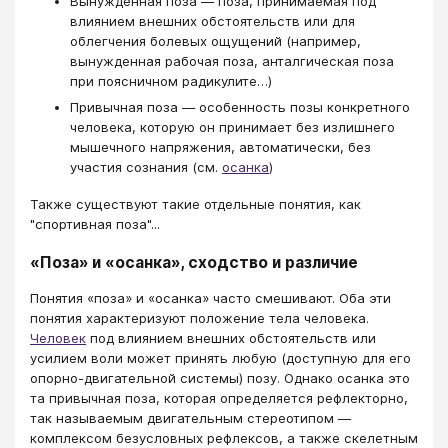
Вынужденная поза — поза, принимаемая под
влиянием внешних обстоятельств или для
облегчения болевых ощущений (например,
вынужденная рабочая поза, анталгическая поза
при поясничном радикулите…)
Привычная поза — особенность позы конкретного
человека, которую он принимает без излишнего
мышечного напряжения, автоматически, без
участия сознания (см.
осанка
)
Также существуют такие отдельные понятия, как
"спортивная поза"...
«Поза» и «осанка», сходство и различие
Понятия «поза» и «осанка» часто смешивают. Оба эти
понятия характеризуют положение тела человека.
Человек
под влиянием внешних обстоятельств или
усилием воли может принять любую (доступную для его
опорно-двигательной системы) позу. Однако осанка это
та привычная поза, которая определяется рефлекторно,
так называемым двигательным стереотипом —
комплексом безусловных рефлексов, а также скелетным