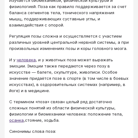
Изучается биомеханикой, физической культурой и
физиологией. Поза как правило поддерживается за счет
баланса сегментов тела, тонического напряжения
мышц, поддерживающих суставные углы, и
взаимодействия с опорой.
Регуляция позы сложна и осуществляется с участием
различных уровней центральной нервной системы, а при
произвольных изменениях позы и коры головного мозга.
И у
человека
, и у животных поза может выражать
эмоции. Эмоции также передаются через позу в
искусстве — балете, скульптуре, живописи. Особое
значение придаётся позе в спорте (в том числе в боевых
искусствах), в оздоровительных системах (например, в
йоге) и в медицине.
С термином «поза» связан целый ряд достаточно
сложных понятий из области физической культуры,
физиологии и биомеханики человека: положение тела,
осанка
,стояние, ходьба.
Синонимы слова поза: