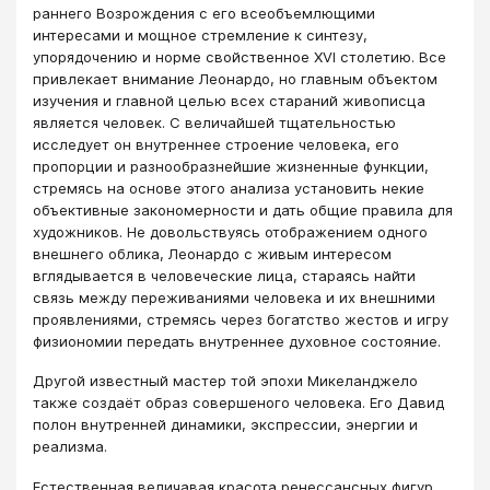
раннего Возрождения с его всеобъемлющими
интересами и мощное стремление к синтезу,
упорядочению и норме свойственное ХVI столетию. Все
привлекает внимание Леонардо, но главным объектом
изучения и главной целью всех стараний живописца
является человек. С величайшей тщательностью
исследует он внутреннее строение человека, его
пропорции и разнообразнейшие жизненные функции,
стремясь на основе этого анализа установить некие
объективные закономерности и дать общие правила для
художников. Не довольствуясь отображением одного
внешнего облика, Леонардо с живым интересом
вглядывается в человеческие лица, стараясь найти
связь между переживаниями человека и их внешними
проявлениями, стремясь через богатство жестов и игру
физиономии передать внутреннее духовное состояние.
Другой известный мастер той эпохи Микеланджело
также создаёт образ совершеного человека. Его Давид
полон внутренней динамики, экспрессии, энергии и
реализма.
Естественная величавая красота ренессансных фигур,