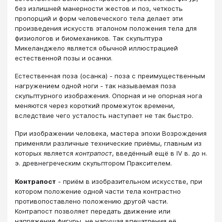
без излишней манерности жестов и поз, четкость
пропорций и форм человеческого тела делает эти
произведения искусств эталоном положения тела для
физиологов и биомехаников. Так скульптура
Микеланджело является обычной иллюстрацией
естественной позы и осанки.
Естественная поза (осанка) - поза с преимущественным
нагружением одной ноги - так называемая поза
скульптурного изображения. Опорная и не опорная нога
меняются через короткий промежуток времени,
вследствие чего усталость наступает не так быстро.
При изображении человека, мастера эпохи Возрождения
применяли различные технические приёмы, главным из
которых является
контрапост
, введённый ещё в IV в. до н.
э. древнегреческим скульптором Праксителем.
Контрапост
- приём в изобразительном искусстве, при
котором положение одной части тела контрастно
противопоставлено положению другой части.
Контрапост позволяет передать движение или
напряжение фигуры, не нарушая впечатления её