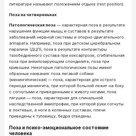
литературе называют положением отдыха (rest position).
Поза на четвереньках
Патологическая поза
— характерная поза в результате
нарушения функции мышц и суставов в результате
заболеваний нервной системы и опорно-двигательного
аппарата. Например, поза при детском церебральном
параличе (ДЦП), поза в результате контрактуры
тазобедренного сустава при коксартрозе, сгибательная
поза при анкилозирующем спондилите, поза при
кривошеи. Некоторые патологические позы имеют
образные названия: поза легавой собаки
(менингитическая) — поза, характерная для острого
периода менингита, при которой больной лежит на боку
с согнутыми и приведенными к животу ногами; поза
лягушки — поза, характерная для спинальной
наследственной амиотрофии, при которой руки согнуты
в локтевых, а ноги в коленных суставах, плечи
приведены к туловищу, бедра отведены.
Поза и психо-эмоциональное состояние
человека