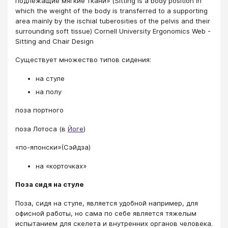
подлежащие мягкие ткани» (Sitting is a body position in
which the weight of the body is transferred to a supporting
area mainly by the ischial tuberosities of the pelvis and their
surrounding soft tissue) Cornell University Ergonomics Web -
Sitting and Chair Design
Существует множество типов сидения:
на стуле
на полу
поза портного
поза Лотоса (в
Йоге
)
«по-японски»(Сэйдза)
на «корточках»
Поза сидя на стуле
Поза, сидя на стуле, является удобной например, для
офисной работы, но сама по себе является тяжелым
испытанием для скелета и внутренних органов человека.