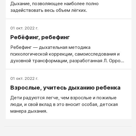
Дыхание, позволяющее наиболее полно
задействовать весь объем лёгких.
01 окт. 2022 г.
Ребёфинг, ребефинг
Ребефинг — дыхательная методика
психологической коррекции, самоисследования и
духовной трансформации, разработанная Л. Орром
и С. Рэй (L. Orr, S. Ray, 1977). Основной элемент
ребефинга - глубокое, частое дыхание без пауз
01 окт. 2022 г.
между вдохом и выдохом (связное дыхание).
Взрослые, учитесь дыханию ребенка
Дети радуются легче, чем взрослые и пожилые
люди, и свой вклад в это вносит особая, детская
манера дыхания.