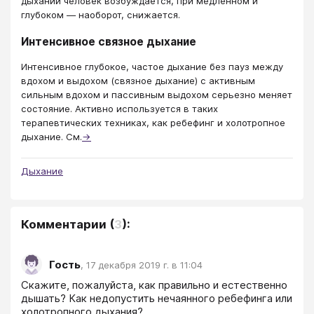
дыхании человек возбуждается, при медленном и
глубоком — наоборот, снижается.
Интенсивное связное дыхание
Интенсивное глубокое, частое дыхание без пауз между
вдохом и выдохом (связное дыхание) с активным
сильным вдохом и пассивным выдохом серьезно меняет
состояние. Активно используется в таких
терапевтических техниках, как ребефинг и холотропное
дыхание. См.
→
Дыхание
Комментарии
(
3
):
Гость
,
17 декабря 2019 г. в 11:04
Скажите, пожалуйста, как правильно и естественно 
дышать? Как недопустить нечаянного ребефинга или 
холотропного дыхания? 