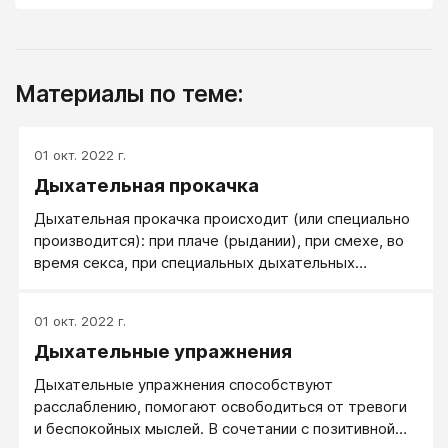
Материалы по теме:
01 окт. 2022 г.
Дыхательная прокачка
Дыхательная прокачка происходит (или специально
производится): при плаче (рыдании), при смехе, во
время секса, при специальных дыхательных
упражнениях на тренингах, при родах, при
необходимости перенести сильную боль и в других
01 окт. 2022 г.
специальных ситуациях.
Дыхательные упражнения
Дыхательные упражнения способствуют
расслаблению, помогают освободиться от тревоги
и беспокойных мыслей. В сочетании с позитивной