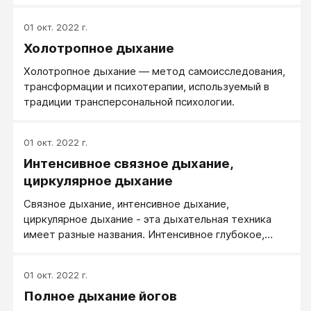
установкой дыхательные упражнения помогают
выработать спокойный и позитивный взгляд на
01 окт. 2022 г.
жизнь в целом.
Холотропное дыхание
Холотропное дыхание — метод самоисследования,
трансформации и психотерапии, используемый в
традиции трансперсональной психологии.
01 окт. 2022 г.
Интенсивное связное дыхание,
циркулярное дыхание
Связное дыхание, интенсивное дыхание,
циркулярное дыхание - эта дыхательная техника
имеет разные названия. Интенсивное глубокое,
частое дыхание без пауз между вдохом и выдохом
(связное дыхание) с активным сильным вдохом и
01 окт. 2022 г.
пассивным выдохом серьезно меняет состояние
Полное дыхание йогов
сознания.