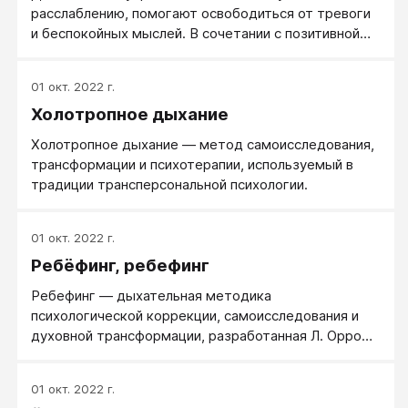
расслаблению, помогают освободиться от тревоги
и беспокойных мыслей. В сочетании с позитивной
установкой дыхательные упражнения помогают
выработать спокойный и позитивный взгляд на
01 окт. 2022 г.
жизнь в целом.
Холотропное дыхание
Холотропное дыхание — метод самоисследования,
трансформации и психотерапии, используемый в
традиции трансперсональной психологии.
01 окт. 2022 г.
Ребёфинг, ребефинг
Ребефинг — дыхательная методика
психологической коррекции, самоисследования и
духовной трансформации, разработанная Л. Орром
и С. Рэй (L. Orr, S. Ray, 1977). Основной элемент
ребефинга - глубокое, частое дыхание без пауз
01 окт. 2022 г.
между вдохом и выдохом (связное дыхание).