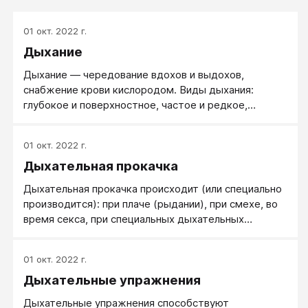
01 окт. 2022 г.
Дыхание
Дыхание — чередование вдохов и выдохов,
снабжение крови кислородом. Виды дыхания:
глубокое и поверхностное, частое и редкое,
верхнее, среднее (грудное) и нижнее (брюшное).
Для мужчин характерно брюшное дыхание, для
01 окт. 2022 г.
женщин - грудное. Особой разновидностью
Дыхательная прокачка
дыхания являются смех и плач, где в обоих случаях
происходит мощная естественная дыхательная
Дыхательная прокачка происходит (или специально
прокачка.
производится): при плаче (рыдании), при смехе, во
время секса, при специальных дыхательных
упражнениях на тренингах, при родах, при
необходимости перенести сильную боль и в других
01 окт. 2022 г.
специальных ситуациях.
Дыхательные упражнения
Дыхательные упражнения способствуют