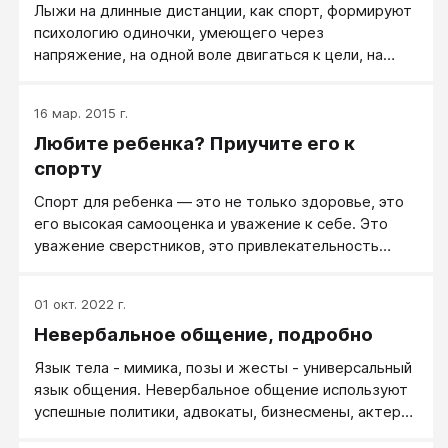
Лыжи на длинные дистанции, как спорт, формируют
психологию одиночки, умеющего через
напряжение, на одной воле двигаться к цели, на
которую он смотрит всегда немного исподлобья.
Плавание меньше развивает волю, но дает большее
16 мар. 2015 г.
внимание технике движений и дарит умения
Любите ребенка? Приучите его к
радоваться жизни. Большой теннис — это чувство
пары, умение выстраивать тактику, не бояться
спорту
проигрывать и уметь наносить точные сильные
Спорт для ребенка — это не только здоровье, это
удары. Футбол, как вид спорта, это чувство
его высокая самооценка и уважение к себе. Это
команды, умение ловить азарт и бить ногами
уважение сверстников, это привлекательность
наотмашь, выбрасывая в удар всю свою агрессию!
девочки для противоположного пола и
привлекательность юноши в глазах девушек.
01 окт. 2022 г.
Невербальное общение, подробно
Язык тела - мимика, позы и жесты - универсальный
язык общения. Невербальное общение используют
успешные политики, адвокаты, бизнесмены, актеры,
следователи, игроки в покер. Хотите понимать