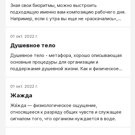
Зная свои биоритмы, можно выстроить
подходящую именно вам композицию рабочего дня.
Например, если с утра вы еще не «раскачались»,
первые полчаса-час можно выделить на короткие,
простые дела...
01 окт. 2022 г.
Душевное тело
Душевное тело - метафора, хорошо описывающая
основные процедуры для организации и
поддержания душевной жизни. Как и физическое
тело, душевное тело нуждается в лечении
(психотерапия), развитии (психология развития),
01 окт. 2022 г.
разминке, подпитке, подкачке, гигиенических
Жажда
процедурах...
Жа́жда — физиологическое ощущение,
относящееся к разряду общих чувств и служащее
сигналом того, что организм нуждается в воде.