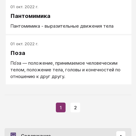
других людей, производить хорошее впечатление -
01 окт. 2022 г.
изучайте язык тела.
Пантомимика
Пантомимика - выразительные движения тела
01 окт. 2022 г.
Поза
По́за — положение, принимаемое человеческим
телом, положение тела, головы и конечностей по
отношению к друг другу.
1
2
Содержание