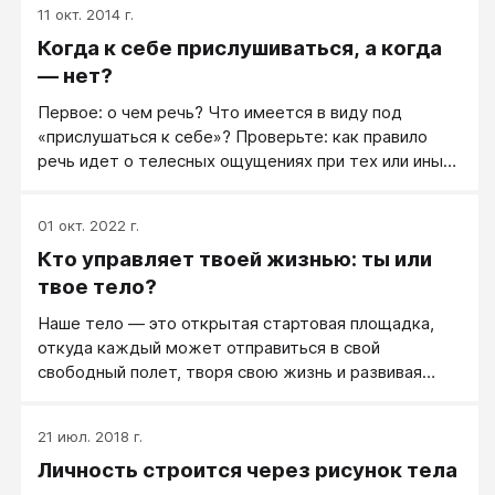
11 окт. 2014 г.
воспитаем в теле - то и получим на выходе.
Когда к себе прислушиваться, а когда
— нет?
Первое: о чем речь? Что имеется в виду под
«прислушаться к себе»? Проверьте: как правило
речь идет о телесных ощущениях при тех или иных
мыслях или принятии тех или иных решений.
01 окт. 2022 г.
Кто управляет твоей жизнью: ты или
твое тело?
Наше тело — это открытая стартовая площадка,
откуда каждый может отправиться в свой
свободный полет, творя свою жизнь и развивая
свою личность.
21 июл. 2018 г.
Личность строится через рисунок тела