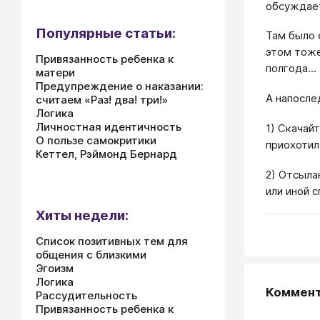
обсуждае
Популярные статьи:
Там было 
этом тоже
Привязанность ребенка к
полгода...
матери
Предупреждение о наказании:
А напосле
считаем «Раз! два! три!»
Логика
Личностная идентичность
1) Скачай
О пользе самокритики
приохотила
Кеттел, Рэймонд Бернард
2) Отсыла
или иной 
Хиты недели:
Список позитивных тем для
общения с близкими
Эгоизм
Логика
Коммен
Рассудительность
Привязанность ребенка к