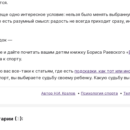
тся.
еще одно интересное условие: нельзя было менять выбранну
 есть разумный смысл: радость не всегда приходит сразу, и
док —
те и дайте почитать вашим детям книжку Бориса Раевского «
 к спорту.
ю вас все-таки к статьям, где есть
подсказки, как тот или ин
спорт, вы выбираете судьбу своему ребенку. Какую судьбу в
Автор Н.И. Козлов
Психология спорта
Те
тарии
(
3
):