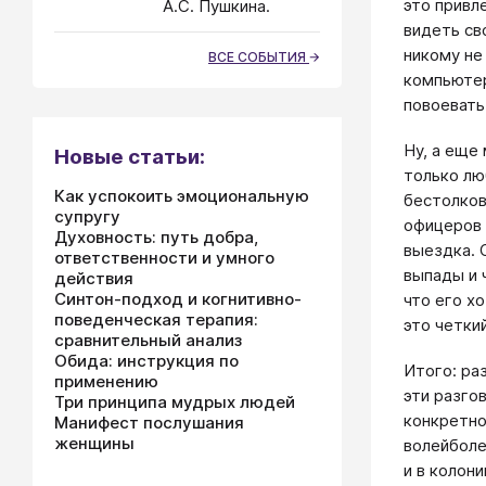
это привл
А.С. Пушкина.
видеть св
никому не
ВСЕ СОБЫТИЯ
компьютер
повоевать
Ну, а еще
Новые статьи:
только лю
Как успокоить эмоциональную
бестолков
супругу
офицеров 
Духовность: путь добра,
выездка. 
ответственности и умного
выпады и 
действия
Синтон-подход и когнитивно-
что его х
поведенческая терапия:
это четки
сравнительный анализ
Обида: инструкция по
Итого: ра
применению
эти разго
Три принципа мудрых людей
конкретно
Манифест послушания
женщины
волейболе
и в колон