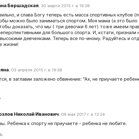
ана Бершадская
,
30 марта 2015 г. в 16:38
вильно, и слава Богу теперь есть масса спортивных клубов (п
тобы можно было заниматься спортом. Моя мама (а это было
чтобы доказать, что мы ( три девочки 6 лет) тоже имеем прав
неперспективными для большого спорта. И, кстати, признали 
высокими девченками. Теперь все по-иному. Радуйтесь и отда
в жизни!
ьяна
,
03 апреля 2015 г. в 19:38
я, в заглавии заложено обвинение: "Ах, не приучаете ребенка
т
озлов Николай Иванович
,
08 мая 2017 г. в 12:24
вы. Ребенка к спорту не приучаете - ребенка не любите.
ть