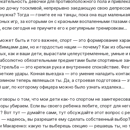
екательность девочки для противоположного пола и привлека
ою дочку тоскливой, непрерывно заедающую свою депрессию 
 нужна? Тогда — гоните ее на танцы, пока она еще маленькая
ных игр, за которыми он с красными воспаленными глазами 
, если сегодня не приучите его к регулярным тренировкам...
 может быть и того важнее, спорт — это формирование хара
бимцами дам, но и гордостью нации — почему? Как из обычн
ых, как и ваши дети, вырастали целеустремленные, умные и
абсолютно обязательными предметами были спортивные заня
Стрельба — это крепкая рука и внутреннее спокойствие. Фе
четкие удары. Конная выездка — это умение наладить конта
озяином теперь являешься ты. Да, а строевая подготовка — э
й шаг, по которому офицера можно было узнать издалека...
зговоры о том, что мои дети как-то спортом не заинтересова
воры убираем. Если вы своего ребенка любите, спорт для нег
? Вот тут — думайте сами, тут обсуждайте этот вопрос с реб
 — надеюсь, вы разрешите ему сделать собственный выбор? 
ии Макаренко: какую ты выберешь секцию — решаешь ты, но то