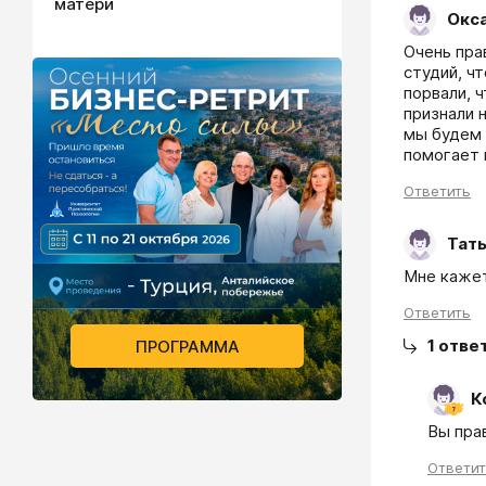
матери
Окс
Очень пра
студий, ч
порвали, 
признали 
мы будем 
помогает 
Ответить
Тат
Мне кажетс
Ответить
1
отве
ПРОГРАММА
К
Вы пра
Ответи