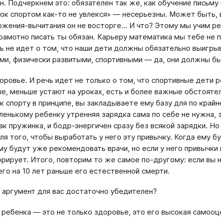
н. Подчеркнем это: обязателен так же, как обучение письму
ок спортом как-то не увлекся» — несерьезны. Может быть, 
ложения-вычитания он не восторге... И что? Этому мы учим 
грамотно писать ты обязан. Карьеру математика мы тебе не п
чь не идет о том, что наши дети должны обязательно выигры
и, физически развитыми, спортивными — да, они должны бы
доровье. И речь идет не только о том, что спортивные дети
е, меньше устают на уроках, есть и более важные обстоятел
 к спорту в принципе, вы закладываете ему базу для по кра
ленькому ребенку утренняя зарядка сама по себе не нужна, 
как пружинка, и бодр-энергичен сразу без всякой зарядки. Н
ля того, чтобы выработать у него эту привычку. Когда ему б
му будут уже рекомендовать врачи, но если у него привычки 
орирует. Итого, повторим то же самое по-другому: если вы н
его на 10 лет раньше его естественной смерти.
 аргумент для вас достаточно убедителен?
 ребенка — это не только здоровье, это его высокая самооц