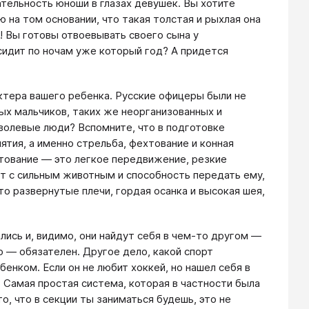
тельность юноши в глазах девушек. Вы хотите
на том основании, что такая толстая и рыхлая она
! Вы готовы отвоевывать своего сына у
сидит по ночам уже который год? А придется
ктера вашего ребенка. Русские офицеры были не
ых мальчиков, таких же неорганизованных и
 волевые люди? Вспомните, что в подготовке
тия, а именно стрельба, фехтование и конная
хтование — это легкое передвижение, резкие
кт с сильным животным и способность передать ему,
то развернутые плечи, гордая осанка и высокая шея,
лись и, видимо, они найдут себя в чем-то другом —
о — обязателен. Другое дело, какой спорт
енком. Если он не любит хоккей, но нашел себя в
Самая простая система, которая в частности была
, что в секции ты заниматься будешь, это не