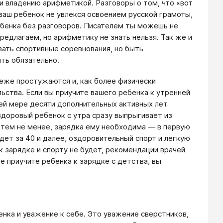
 и владению арифметикой. Разговоры о том, что «вот
ваш ребенок не увлекся освоением русской грамоты,
ребенка без разговоров. Писателем ты можешь не
редлагаем, но арифметику не знать нельзя. Так же и
вать спортивные соревнования, но быть
ть обязательно.
 реже простужаются и, как более физически
ьства. Если вы приучите вашего ребенка к утренней
йней мере десяти дополнительных активных лет
здоровый ребенок с утра сразу выпрыгивает из
о тем не менее, зарядка ему необходима — в первую
удет за 40 и далее, оздоровительный спорт и легкую
к зарядке и спорту не будет, рекомендации врачей
е приучите ребенка к зарядке с детства, вы
енка и уважение к себе. Это уважение сверстников,