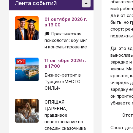
обязателе
Лента событий
мой ребен
да и от с
01 октября 2026 г.
быть, но 
в 16:00
спорт: ре
🎓 Практическая
подвижным
психология: коучинг
и консультирование
Да, это з
выносливы
11 октября 2026 г.
зарядке и
в 17:00
жизни. Ма
Бизнес-ретрит в
кровати, 
Турцию «МЕСТО
очередь д
СИЛЫ»
зарядку е
он проигн
СПЯЩАЯ
убиваете 
ЦАРЕВНА,
правдивое
Этот
повествование по
Спорт для
следам сказочника