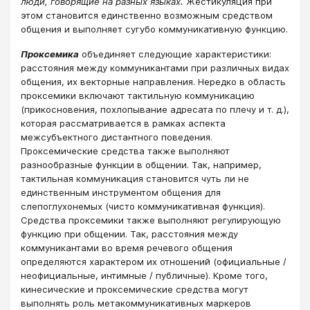
люди, говорящие на разных языках.
Жестикуляция при
этом становится единственно возможным средством
общения и выполняет сугубо коммуникативную функцию.
Проксемика
объединяет следующие характеристики:
расстояния между коммуникантами при различных видах
общения, их векторные направления. Нередко в область
проксемики включают тактильную коммуникацию
(прикосновения, похлопывание адресата по плечу и т. д.),
которая рассматривается в рамках аспекта
межсубъектного дистантного поведения.
Проксемические средства также выполняют
разнообразные функции в общении. Так, например,
тактильная коммуникация становится чуть ли не
единственным инструментом общения для
слепоглухонемых (чисто коммуникативная функция).
Средства проксемики также выполняют регулирующую
функцию при общении. Так, расстояния между
коммуникантами во время речевого общения
определяются характером их отношений (официальные /
неофициальные, интимные / публичные). Кроме того,
кинесические и проксемические средства могут
выполнять роль метакоммуникативных маркеров