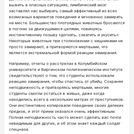
выжить в опасных ситуациях, лимбический мозг
заставлял нас выбирать самый эффективный из всех
возможных вариантов поведения и мгновенно замирать
на месте. Большинство плотоядных животных бросаются
в погоню за движущимися целями, повинуясь
инстинктивному позыву «догнать, схватить и укусить».
Некоторые животные при столкновении с хищниками не
просто замирают, а притворяются мертвыми, что
является экстремальной формой реакции замирания.
Например, отчеты о расстрелах в Колумбийском
университете и Виргинском политехническом институте
свидетельствуют о том, что студенты использовали
реакцию замирания, чтобы спастись от убийц. Сохраняя
неподвижность и притворяясь мертвыми, многие
студенты смогли остаться в живых, даже когда
находились всего в нескольких метрах от преступников.
Они инстинктивно копировали поведение своих далеких
предков, и этот прием оказался очень эффективным.
Полная неподвижность часто может сделать вас почти
невидимым для других, и об этом знает каждый солдат
спецназа.