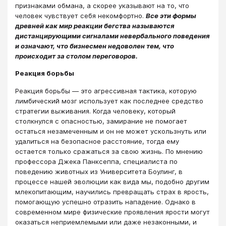
признаками обмана, а скорее указывают на то, что
человек чувствует себя некомфортно.
Все эти формы
древней как мир реакции бегства называются
дистанцирующими сигналами невербального поведения
и означают, что бизнесмен недоволен тем, что
происходит за столом переговоров.
Реакция борьбы
Реакция борьбы — это агрессивная тактика, которую
лимбический мозг использует как последнее средство
стратегии выживания. Когда человеку, который
столкнулся с опасностью, замирание не помогает
остаться незамеченным и он не может ускользнуть или
удалиться на безопасное расстояние, тогда ему
остается только сражаться за свою жизнь. По мнению
профессора Джека Панксеппа, специалиста по
поведению животных из Университета Боулинг, в
процессе нашей эволюции как вида мы, подобно другим
млекопитающим, научились превращать страх в ярость,
помогающую успешно отразить нападение. Однако в
современном мире физические проявления ярости могут
оказаться неприемлемыми или даже незаконными, и