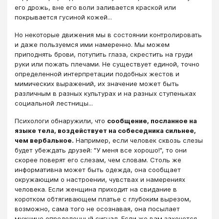
его дрожь, вне его воли заливается краской или
покрывается гусиной кожей...
Но некоторые движения мы в состоянии контролировать
и даже пользуемся ими намеренно. Мы можем
приподнять брови, потупить глаза, скрестить на груди
руки или пожать плечами. Не существует единой, точно
определенной интерпретации подобных жестов и
мимических выражений, их значение может быть
различным в разных культурах и на разных ступеньках
социальной лестницы...
Психологи обнаружили, что
сообщение, посланное на
языке тела, воздействует на собеседника сильнее,
чем вербальное.
Например, если человек сквозь слезы
будет убеждать друзей: "У меня все хорошо!", то они
скорее поверят его слезам, чем словам. Столь же
информативна может быть одежда, она сообщает
окружающим о настроении, чувствах и намерениях
человека. Если женщина приходит на свидание в
коротком обтягивающем платье с глубоким вырезом,
возможно, сама того не осознавая, она посылает
мужчине определенный сигнал. Если же вам захочется