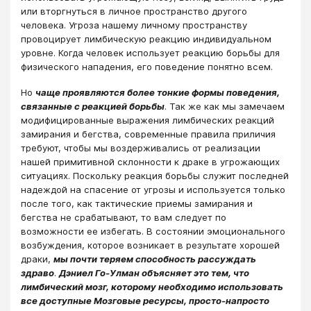
или вторгнуться в личное пространство другого
человека. Угроза нашему личному пространству
провоцирует лимбическую реакцию индивидуальном
уровне. Когда человек использует реакцию борьбы для
физического нападения, его поведение понятно всем.
Но
чаще проявляются более тонкие формы поведения,
связанные с реакцией борьбы
. Так же как мы замечаем
модифицированные выражения лимбических реакций
замирания и бегства, современные правила приличия
требуют, чтобы мы воздерживались от реализации
нашей примитивной склонности к драке в угрожающих
ситуациях. Поскольку реакция борьбы служит последней
надеждой на спасение от угрозы и используется только
после того, как тактические приемы замирания и
бегства не срабатывают, то вам следует по
возможности ее избегать. В состоянии эмоционального
возбуждения, которое возникает в результате хорошей
драки,
мы почти теряем способность рассуждать
здраво
.
Дэниел Го-Улман объясняет это тем, что
лимбический мозг, которому необходимо использовать
все доступные Мозговые ресурсы, просто-напросто