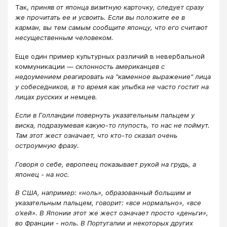
Так,
приняв от японца визитную карточку, следует сразу
же прочитать ее и усвоить. Если вы положите ее в
карман, вы тем самым сообщите японцу, что его считают
несущественным человеком.
Еще один пример культурных различий в невербальной
коммуникации —
склонность американцев с
недоумением реагировать на "каменное выражение" лица
у собеседников, в то время как улыбка не часто гостит на
лицах русских и немцев.
Если в Голландии повернуть указательным пальцем у
виска, подразумевая какую-то глупость, то нас не поймут.
Там этот жест означает, что кто-то сказал очень
остроумную фразу.
Говоря о себе, европеец показывает рукой на грудь, а
японец - на нос.
В США, например: «ноль», образованный большим и
указательным пальцем, говорит: «все нормально», «все
о’кей». В Японии этот же жест означает просто «деньги»,
во Франции - ноль. В Португалии и некоторых других