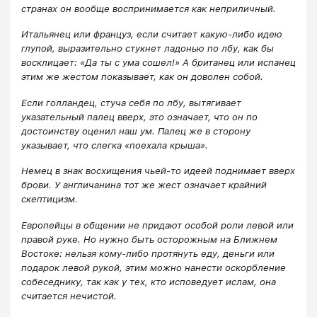
странах он вообще воспринимается как неприличный.
Итальянец или француз, если считает какую-либо идею
глупой, выразительно стукнет ладонью по лбу, как бы
восклицает: «Да ты с ума сошел!» А британец или испанец
этим же жестом показывает, как он доволен собой.
Если голландец, стуча себя по лбу, вытягивает
указательный палец вверх, это означает, что он по
достоинству оценил наш ум. Палец же в сторону
указывает, что слегка «поехала крыша».
Немец в знак восхищения чьей-то идеей поднимает вверх
брови. У англичанина тот же жест означает крайний
скептицизм
.
Европейцы в общении не придают особой роли левой или
правой руке. Но нужно быть осторожным на Ближнем
Востоке: нельзя кому-либо протянуть еду, деньги или
подарок левой рукой, этим можно нанести оскорбление
собеседнику, так как у тех, кто исповедует ислам, она
считается нечистой.