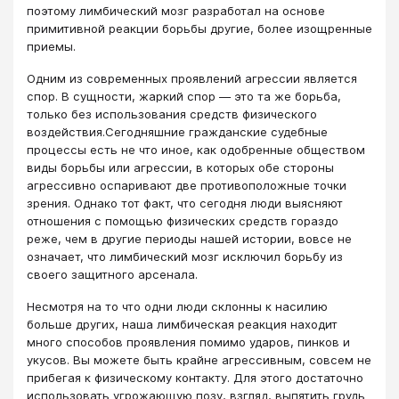
поэтому лимбический мозг разработал на основе
примитивной реакции борьбы другие, более изощренные
приемы.
Одним из современных проявлений агрессии является
спор. В сущности, жаркий спор — это та же борьба,
только без использования средств физического
воздействия.Сегодняшние гражданские судебные
процессы есть не что иное, как одобренные обществом
виды борьбы или агрессии, в которых обе стороны
агрессивно оспаривают две противоположные точки
зрения. Однако тот факт, что сегодня люди выясняют
отношения с помощью физических средств гораздо
реже, чем в другие периоды нашей истории, вовсе не
означает, что лимбический мозг исключил борьбу из
своего защитного арсенала.
Несмотря на то что одни люди склонны к насилию
больше других, наша лимбическая реакция находит
много способов проявления помимо ударов, пинков и
укусов. Вы можете быть крайне агрессивным, совсем не
прибегая к физическому контакту. Для этого достаточно
использовать угрожающую позу, взгляд, выпятить грудь