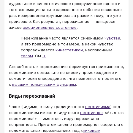
аудиальное и кинестетическое прокручивание одного и
того же эмоционально заряженного события несколько
раз, возвращение кругами раз за разом к тому, что уже
произошло. Как результат, переживание — длящееся
живое
эмоциональное состояние
,
Переживание часто является синонимом
чувства
,
и это правомерно в той мере, в какой чувство
сопровождается
кинестетикой
, неспокойным
телом
. См.
→
Способность к переживанию формируется прижизненно,
переживание социально по своему происхождению и
семиотически опосредовано, что позволяет отнести его
к
высшим психическим функциям
.
Виды переживаний
Чаще (видимо, в силу традиционного
негативизма
) под
переживанием имеют в виду нечто
негативное
. «Ах, я так
переживала!» — имеется в виду переживала
неприятность. При этом вполне правомерно говорить и о
положительных переживаниях: под «
пиковым