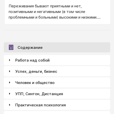
Переживания бывают приятными и нет,
позитивными и негативными (в том числе
проблемными и больными) высокими и низкими.
Переживания бывают разными по внутренней
температуре, намеренные и естественно
возникшие (непроизвольные), пустые и
осмысленные, надуманные и серьезные...
Содержание
Работа над собой
Успех, деньги, бизнес
Человек и общество
УПП, Синтон, Дистанция
Практическая психология