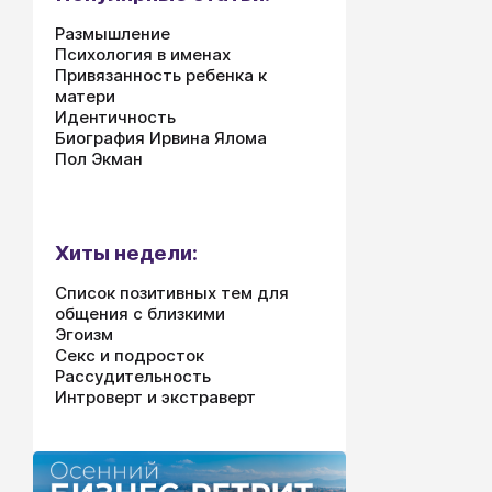
болью, счит
Размышление
приучая к т
Психология в именах
душевной бо
Привязанность ребенка к
неизбежно и
матери
воспитанног
Идентичность
Биография Ирвина Ялома
Пол Экман
Хиты недели:
Список позитивных тем для
общения с близкими
Эгоизм
Секс и подросток
Рассудительность
Интроверт и экстраверт