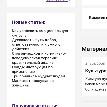
ВСЕ СОБЫТИЯ
Коммен
Новые статьи:
Как успокоить эмоциональную
супругу
Духовность: путь добра,
ответственности и умного
Материал
действия
Синтон-подход и когнитивно-
поведенческая терапия:
сравнительный анализ
31 дек. 2005 г
Обида: инструкция по
Культура
применению
Три принципа мудрых людей
Культура душ
Манифест послушания
какой мере
женщины
боли адеква
глупо и неу
культура ду
Она воспиты
Популярные статьи: