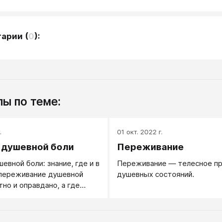
тарии
(
0
):
ы по теме:
.
01 окт. 2022 г.
 душевной боли
Переживание
евной боли: знание, где и в
Переживание — телесное п
 переживание душевной
душевных состояний.
тно и оправдано, а где
местно. Современная
шевную боль культивирует.
вает людей с душевной