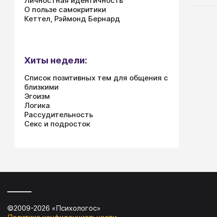
Личностная идентичность
О пользе самокритики
Кеттел, Рэймонд Бернард
Хиты недели:
Список позитивных тем для общения с
близкими
Эгоизм
Логика
Рассудительность
Секс и подросток
©2009-
2026
«
Психологос
»