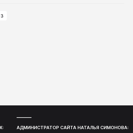
склонности личности переживать то
или иное.
3
Х:
АДМИНИСТРАТОР САЙТА
НАТАЛЬЯ СИМОНОВА
: