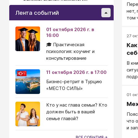
Пере
нет,
Лента событий
том 
высо
01 октября 2026 г. в
быва
16:00
27 ок
темп
🎓 Практическая
Как
есте
психология: коучинг и
(неп
себ
консультирование
осмы
В кн
серь
ситу
11 октября 2026 г. в 17:00
подр
Бизнес-ретрит в Турцию
«МЕСТО СИЛЫ»
01 окт
Мех
Кто у нас глава семьи? Кто
должен быть в вашей
Пояс
семье главой?
что 
и за
гипо
ВСЕ СОБЫТИЯ