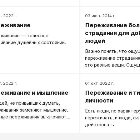
иональная определяется очень
что ей и их отношениям
шим количеством факторов -
не грозит - но пожалов
. 2022 г.
03 июн. 2014 г.
внешних, так внутренних. Итак.
приятно, это веселее, ч
то произошло. Ну например на
еживание
Переживание бол
она оказывается в цент
е вы идете и вдруг замечаете,
страдания для д
живание — телесное
в вашем кармане нет мобильного
людей
ивание душевных состояний.
фона. Это - некоторая
Важно понять, что ощу
ьность. Итак вы заметили -
переживание страдания
льника нет - это и есть
это разные вещи. Ощущ
ление события из общего
вовсе не обязательно
ка. Привлечения внимания к
сопровождается страд
тию.
. 2022 г.
01 окт. 2022 г.
еживание и мышление
Переживание и ти
личности
дей, не привыкших думать,
живания заменяют мышление.
Есть люди, по характер
ные переживания выключают
переживать, и люди, ск
ения, человек спускается на
действовать.
ыдущие стадии
ллектуального развития.