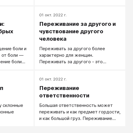
 с мужем это
аться
01 окт. 2022 г.
ем молчать, и
и:
Переживание за другого и
ре внимания.
обрых
чувствование другого
человека
щение боли и
Переживать за другого более
 от боли —
характерно для женщин.
ение боли
Переживать за другого - это
чувственно трепыхаться самой и
анием.
купаться в этих трепыханиях.
01 окт. 2022 г.
Заниматься собой. Чувствование
п
Переживание
другого характерно для тех, кто
более занят не собой, а другим
ответственности
человеком.
у склонные
Большая ответственность может
лонные
переживать и как предмет гордости,
и как большой груз. Переживание
ответственности зависит и от
объективной ситуации, и от