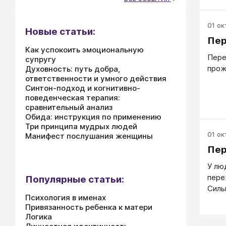
эмоц
боль
01 окт
как 
Новые статьи:
Что-
Пер
Как успокоить эмоциональную
улиц
Пере
супругу
что 
прож
Духовность: путь добра,
теле
ответственности и умного действия
реал
Синтон-подход и когнитивно-
моби
поведенческая терапия:
выде
сравнительный анализ
пото
Обида: инструкция по применению
Три принципа мудрых людей
собы
01 окт
Манифест послушания женщины
Пер
У лю
пере
Популярные статьи:
Силь
Психология в именах
мышл
Привязанность ребенка к матери
пред
Логика
инте