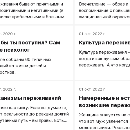
живания бывают приятными и
Впечатление — образ и
 позитивными и негативными (в
воспоминание с повыше
числе проблемными и больными)
эмоциональной окраской
кими и низкими. Переживания
запомнилось ярко и ост
ют разными по внутренней
памяти, всплывая как б
т. 2020 г.
01 окт. 2022 г.
ературе, намеренные и
происходящее вновь и в
 бы ты поступил? Сам
Культура пережи
ственно возникшие
роизвольные), пустые и
е психолог
Культура переживания -
сленные, надуманные и
когда и как лучшим обр
иге собраны 60 типичных
езные...
переживать. А что когда
аций из жизни детей и
надо. И не просто знани
остков.
умение и привычка это 
. 2022 г.
01 окт. 2022 г.
анизмы переживаний
Намеренные и ес
возникшие переж
няю картинку: Если вы думаете,
от реальности до реакции долгий
Женщина жалуется на с
путанный путь - вы правы. Есть
что вот муж увлечется
теза, что реакция
молоденькими. Реально 