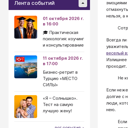
Лента событий
эмоциями 
отмахнуть
нельзя, а
01 октября 2026 г.
в 16:00
Сотр
🎓 Практическая
психология: коучинг
Всегда ли
и консультирование
уважитель
веселый в
11 октября 2026 г.
Излишнее 
в 17:00
проходит.
Бизнес-ретрит в
Не к
Турцию «МЕСТО
СИЛЫ»
Если неже
долгие с 
«Я – Солнышко».
люди, кот
Тест на самую
нею.
лучшую жену!
Если