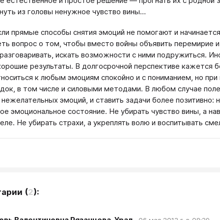
е естественное и простое решение — прогнать их с родной зе
нуть из головы ненужное чувство вины…
сли прямые способы снятия эмоций не помогают и начинаетс
ть вопрос о том, чтобы вместо войны объявить перемирие и
 разговаривать, искать возможности с ними подружиться. Ин
хорошие результаты. В долгосрочной перспективе кажется 
тноситься к любым эмоциям спокойно и с пониманием, но пр
док, в том числе и силовыми методами. В любом случае пол
 нежелательных эмоций, и ставить задачи более позитивно:
ое эмоциональное состояние. Не убирать чувство вины, а нав
деле. Не убирать страхи, а укреплять волю и воспитывать сме
тарии
(
2
):
вь Валентиновна Рязанцева, Урал.