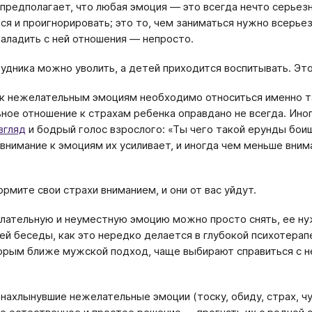
предполагает, что любая эмоция — это всегда нечто серьезн
ся и проигнорировать; это то, чем заниматься нужно всерьез
 наладить с ней отношения — непросто.
удника можно уволить, а детей приходится воспитывать. Это,
 к нежелательным эмоциям необходимо относиться именно та
ное отношение к страхам ребенка оправдано не всегда. Ино
згляд
и бодрый голос взрослого: «Ты чего такой ерунды бои
внимание к эмоциям их усиливает, и иногда чем меньше вним
ормите свои страхи вниманием, и они от вас уйдут.
лательную и неуместную эмоцию можно просто снять, ее нужн
ней беседы, как это нередко делается в глубокой психотера
орым ближе мужской подход, чаще выбирают справиться с не
 нахлынувшие нежелательные эмоции (тоску, обиду, страх, чу