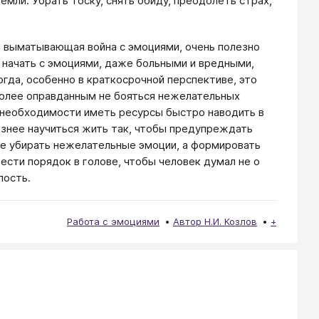
мли. Убрать тоску, снять обиду, преодолеть страх,
я выматывающая война с эмоциями, очень полезно
 начать с эмоциями, даже больными и вредными,
огда, особенно в краткосрочной перспективе, это
более оправданным не бояться нежелательных
и необходимости иметь ресурсы быстро наводить в
езнее научиться жить так, чтобы предупреждать
 не убирать нежелательные эмоции, а формировать
ести порядок в голове, чтобы человек думал не о
лость.
Работа с эмоциями
Автор Н.И. Козлов
+