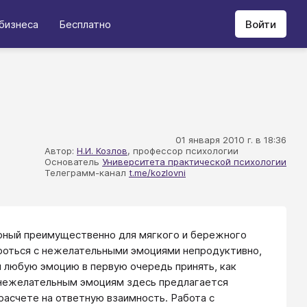
бизнеса
Бесплатно
Войти
01 января 2010 г. в 18:36
Автор:
Н.И. Козлов
, профессор психологии
Основатель
Университета практической психологии
Телеграмм-канал
t.me/kozlovni
ерный преимущественно для мягкого и бережного
ороться с нежелательными эмоциями непродуктивно,
я любую эмоцию в первую очередь принять, как
 нежелательным эмоциям здесь предлагается
асчете на ответную взаимность. Работа с