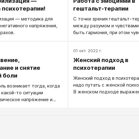
билизация —
Работа с эмоциями в
 психотерапии!
гештальт-терапии
изация — методика для
С точки зрения гештальт-те
негативного напряжения,
между разумом и чувствами
трахов.
быть гармония, при этом чув
играют главную роль.
.
01 окт. 2022 г.
вение,
Женский подход в
ние и снятие
психотерапии
 боли
Женский подход в психотера
надо путать с женской психо
ль возникает тогда, когда
В женском подходе выраже
в какой-то ситуации
некоторые черты женской
зическое напряжение и
психотерапии.
ыхания.