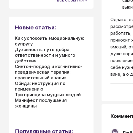
само
ВСЕ СОБЫТИЯ
выки
Однако, е
рассмотре
Новые статьи:
работать,
Как успокоить эмоциональную
приносит 
супругу
эмоций, о
Духовность: путь добра,
душе поря
ответственности и умного
появление
действия
Синтон-подход и когнитивно-
себе нужн
поведенческая терапия:
вине, а о 
сравнительный анализ
Обида: инструкция по
применению
Три принципа мудрых людей
Манифест послушания
женщины
Коммен
Популярные статьи:
Любо