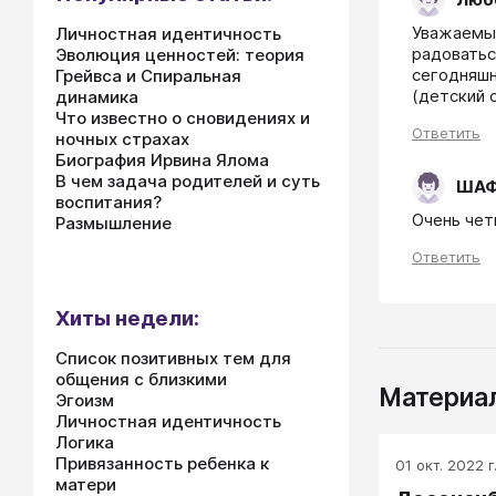
Уважаемый
Личностная идентичность
радоватьс
Эволюция ценностей: теория
сегодняшн
Грейвса и Спиральная
(детский 
динамика
Что известно о сновидениях и
Ответить
ночных страхах
Биография Ирвина Ялома
В чем задача родителей и суть
ШАФ
воспитания?
Очень чет
Размышление
Ответить
Хиты недели:
Список позитивных тем для
общения с близкими
Материал
Эгоизм
Личностная идентичность
Логика
Привязанность ребенка к
01 окт. 2022 г
матери