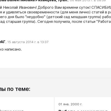
,
06 мая 2013 г. в 08:39
 Николай Иванович! Доброго Вам времени суток! СПАСИБИЩ
я и удивляться своевременности (для меня лично) статей в ра
его дня было "неудобно" (детский сад младшая группа) раб
сад старшая группа). Сегодня получила, после статьи "Работ
АГ
,
15 августа 2014 г. в 13:37
ко написано.
ы по теме:
.
01 янв. 2000 г.