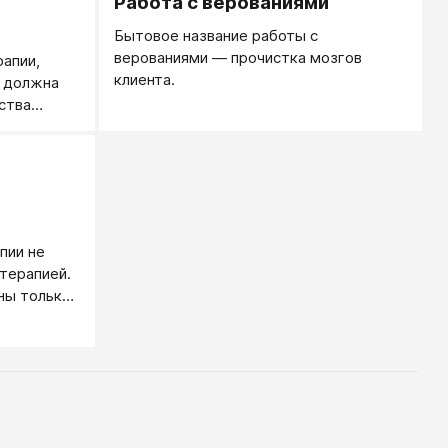
Работа с верованиями
Бытовое название работы с
верованиями — прочистка мозгов
рапии,
клиента.
 должна
ства
пии не
терапией.
ны только