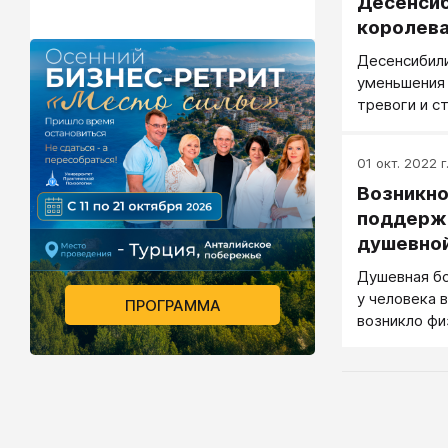
Десенси
королева
Десенсибил
уменьшения 
тревоги и с
01 окт. 2022 г
Возникно
поддержа
душевной
Душевная бо
у человека 
ПРОГРАММА
возникло фи
задержка д