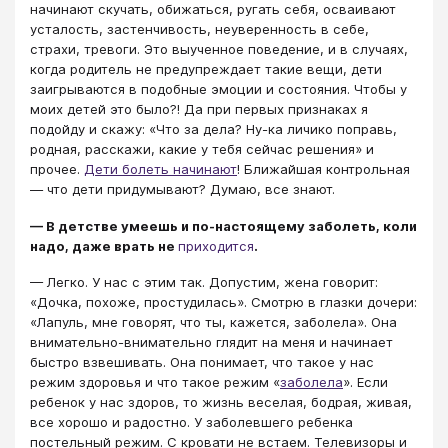
начинают скучать, обижаться, ругать себя, осваивают
усталость, застенчивость, неуверенность в себе,
страхи, тревоги. Это выученное поведение, и в случаях,
когда родитель не предупреждает такие вещи, дети
заигрываются в подобные эмоции и состояния. Чтобы у
моих детей это было?! Да при первых признаках я
подойду и скажу: «Что за дела? Ну-ка личико поправь,
родная, расскажи, какие у тебя сейчас решения» и
прочее.
Дети болеть начинают
! Ближайшая контрольная
— что дети придумывают? Думаю, все знают.
— В детстве умеешь и по-настоящему заболеть, коли
надо, даже врать не
приходится
.
— Легко. У нас с этим так. Допустим, жена говорит:
«Дочка, похоже, простудилась». Смотрю в глазки дочери:
«Лапуль, мне говорят, что ты, кажется, заболела». Она
внимательно-внимательно глядит на меня и начинает
быстро взвешивать. Она понимает, что такое у нас
режим здоровья и что такое режим «
заболела
». Если
ребенок у нас здоров, то жизнь веселая, бодрая, живая,
все хорошо и радостно. У заболевшего ребенка
постельный режим. С кровати не встаем. Телевизоры и