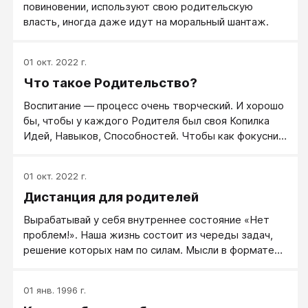
повиновении, используют свою родительскую
власть, иногда даже идут на моральный шантаж.
01 окт. 2022 г.
Что такое Родительство?
Воспитание — процесс очень творческий. И хорошо
бы, чтобы у каждого Родителя был своя Копилка
Идей, Навыков, Способностей. Чтобы как фокусник
вытаскивать из волшебного чемодана нужное в
нужный момент. Родительство. Мне Родительство
01 окт. 2022 г.
напоминает многогранник. С разноцветными
Дистанция для родителей
гранями, разными на ощупь.
Вырабатывай у себя внутреннее состояние «Нет
проблем!». Наша жизнь состоит из череды задач,
решение которых нам по силам. Мысли в формате
«Задача–Решение»: цель, план действий и выводы
на будущее.
01 янв. 1996 г.