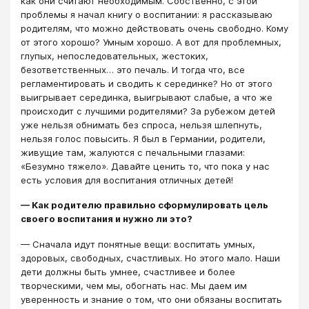
как они считают необходимым. Собственно, с этой
проблемы я начал книгу о воспитании: я рассказываю
родителям, что можно действовать очень свободно. Кому
от этого хорошо? Умным хорошо. А вот для проблемных,
глупых, непоследовательных, жестоких,
безответственных… это печаль. И тогда что, все
регламентировать и сводить к серединке? Но от этого
выигрывает серединка, выигрывают слабые, а что же
происходит с лучшими родителями? За рубежом детей
уже нельзя обнимать без спроса, нельзя шлепнуть,
нельзя голос повысить. Я был в Германии, родители,
живущие там, жалуются с печальными глазами:
«Безумно тяжело». Давайте ценить то, что пока у нас
есть условия для воспитания отличных детей!
— Как родителю правильно сформулировать цель
своего воспитания и нужно ли это?
— Сначала идут понятные вещи: воспитать умных,
здоровых, свободных, счастливых. Но этого мало. Наши
дети должны быть умнее, счастливее и более
творческими, чем мы, обогнать нас. Мы даем им
уверенность и знание о том, что они обязаны воспитать