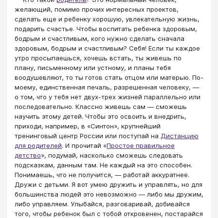
желающий, помимо прочих интересных проектов,
сделать еще и ребенку хорошую, увлекательную жизнь,
подарить счастье. Чтобы воспитать ребенка здоровым,
бодрым и счастливым, кого нужно сделать сначала
здоровым, бодрым и счастливым? Себя! Если ты каждое
утро просыпаешься, хочешь встать, ты живешь по
плану, письменному или устному, и планы тебя
воодушевляют, то ты готов стать отцом или матерью. По-
моему, единственная печаль, разрешенная человеку, —
о том, что у тебя нет двух-трех жизней параллельно или
последовательно. Классно живешь сам — сможешь
научить этому детей. Чтобы это освоить и внедрить,
приходи, например, в «Синтон», крупнейший
тренинговый центр России или поступай на
Дистанцию
для родителей
. И прочитай «
Простое правильное
детство
», подумай, насколько сможешь следовать
подсказкам, данным там. Не каждый на это способен.
Понимаешь, что не получится, — работай аккуратнее.
Дружи с детьми. Я вот умею дружить и управлять, но для
большинства людей это невозможно — либо мы дружим,
либо управляем. Улыбайся, разговаривай, добивайся
того, чтобы ребенок был с тобой откровенен, постарайся