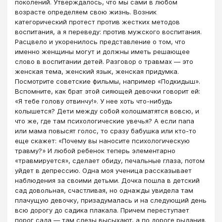
поколений. Утверждалось, что мы сами в любом
возрасте определяем свою жизнь. Возник
категорический протест против жестких методов
воспитания, а я переведу: против мужского воспитания.
Расцвело и укоренилось представление о том, что
именно женщины могут и должны иметь решающее
слово в воспитании детей. Разговор о травмах — это
женская тема, женский язык, женская придумка.
Посмотрите советские фильмы, например «Подкидыш».
Вспомните, как брат этой сияющей девочки говорит ей:
«Я тебе голову отвинчу!». У нее хоть что-нибудь
колышется? Дети между собой колошматятся вовсю, и
что же, где там психологические увечья? А если папа
или мама повысят голос, то сразу бабушка или кто-то
еще скажет: «Почему вы наносите психологическую
травму?» И любой ребенок теперь элементарно
«травмируется», сделает обиду, печальные глаза, потом
уйдет в депрессию. Одна моя ученица рассказывает
наблюдения за своими детьми. Дочка пошла в детский
сад довольная, счастливая, но однажды увидела там
плачущую девочку, призадумалась и на следующий день
всю дорогу до садика плакала. Причем переступает
порог сада — там слезы высыхают, а по дороге рыдания.