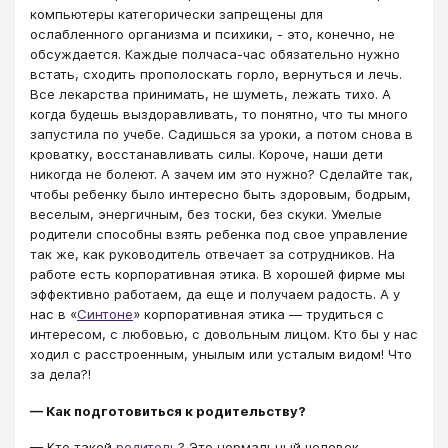
компьютеры категорически запрещены для
ослабленного организма и психики, - это, конечно, не
обсуждается. Каждые полчаса-час обязательно нужно
встать, сходить прополоскать горло, вернуться и лечь.
Все лекарства принимать, не шуметь, лежать тихо. А
когда будешь выздоравливать, то понятно, что ты много
запустила по учебе. Садишься за уроки, а потом снова в
кроватку, восстанавливать силы. Короче, наши дети
никогда не болеют. А зачем им это нужно? Сделайте так,
чтобы ребенку было интересно быть здоровым, бодрым,
веселым, энергичным, без тоски, без скуки. Умелые
родители способны взять ребенка под свое управление
так же, как руководитель отвечает за сотрудников. На
работе есть корпоративная этика. В хорошей фирме мы
эффективно работаем, да еще и получаем радость. А у
нас в «
Синтоне
» корпоративная этика — трудиться с
интересом, с любовью, с довольным лицом. Кто бы у нас
ходил с расстроенным, унылым или усталым видом! Что
за дела?!
— Как подготовиться к родительству?
— Кто такой
родитель
? Это нормальный человек,