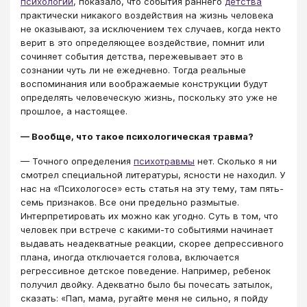
психологии
, показало, что события раннего
детства
практически никакого воздействия на жизнь человека
не оказывают, за исключением тех случаев, когда некто
верит в это определяющее воздействие, помнит или
сочиняет события детства, пережевывает это в
сознании чуть ли не ежедневно. Тогда реальные
воспоминания или воображаемые конструкции будут
определять человеческую жизнь, поскольку это уже не
прошлое, а настоящее.
— Вообще, что такое психологическая травма?
— Точного определения
психотравмы
нет. Сколько я ни
смотрел специальной литературы, ясности не находил. У
нас на «Психологосе» есть статья на эту тему, там пять-
семь признаков. Все они предельно размытые.
Интерпретировать их можно как угодно. Суть в том, что
человек при встрече с какими-то событиями начинает
выдавать неадекватные реакции, скорее депрессивного
плана, иногда отключается голова, включается
регрессивное детское поведение. Например, ребенок
получил двойку. Адекватно было бы почесать затылок,
сказать: «Пап, мама, ругайте меня не сильно, я пойду