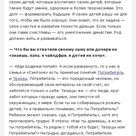
своих детей, которые воспитают своих детей, которые
также будут умнее, здоровее и более творческими. Это
долг — формировать будущее. Я своих детей ращу не для
того, чтобы им было хорошо. Они знают, что их задача —
свое счастье и развитие понести дальше. Если только
они сами счастливы — это уничтожение династии. Род
должен жить и развиваться.
— Что бы вы ответили своему сыну или дочери на
«знаешь, папа, я чайлдфри, я детей не хочу».
— «Иди водички попей». А если развернуто, то у нас в
семье и «Синтоне» есть принятые понятия:
Потребитель
и
Творец
. Потребитель — это порядочный человек, но
обслуживающий свои интересы за свой счет, он
заботится только о себе. Творцы же — это люди, круг
забот которых гораздо шире, они пекутся об
окружающих, о мире. Если ты не собираешься рожать
детей, то я правильно понимаю, что ты Потребитель?
Ребенок может сказать «да, я Потребитель», хотя это
проговорить трудно. Я отвечу: «Как ты думаешь, а если
ты потребитель, то рядом с тобой кто будет, Творцы или
Потребители?» Нетрудно догадаться, Потребители.