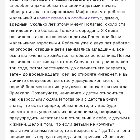
способен и даже обязан со своими детьми начать
обращаться как со взрослыми. Миф о том, что ребенок
маленький и
имеет право на особый статус
, думаю,
вредный. Сколько лет этому мифу? Полагаю, около ста
пятидесяти, не больше. Только с середины XIX века
появилось такое отношение к детям. Ранее они были
маленькими взрослыми. Ребенок уже с двух лет работал
на огороде, старшие дети занимались младшими, все
были включены в хозяйство на общих основаниях. Потом
появилось понятие «детство». Сначала оно длилось два-
три года, потом растянулось до семилетнего возраста,
затем до восемнадцати, сейчас откройте Интернет, и вы
увидите следующее: детство у девушек кончается с
первой беременностью, у мужчин не кончается никогда.
Приехали. Пожалуйста, начинайте к детям относиться
как к взрослым людям. И тогда они с детства будут
знать, что есть порядки, обязанности, а у вас будет
возможность управлять их поведением и, например,
предупредить негативизм в отношении к себе, к другим и
к жизни. Дело в том, что если детьми не «рулить»
достаточно внимательно, то в возрасте с 4 до 12 лет они
осваивают в первую очередь весь привычный негатив: