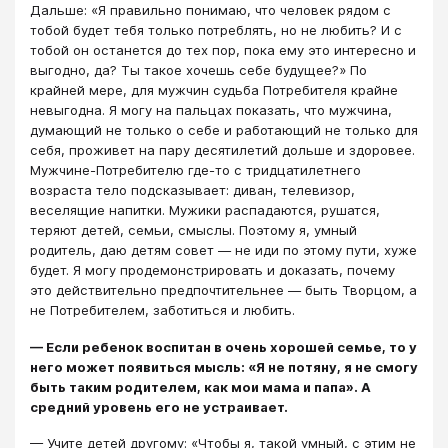
Дальше: «Я правильно понимаю, что человек рядом с
тобой будет тебя только потреблять, но не любить? И с
тобой он останется до тех пор, пока ему это интересно и
выгодно, да? Ты такое хочешь себе будущее?» По
крайней мере, для мужчин судьба Потребителя крайне
невыгодна. Я могу на пальцах показать, что мужчина,
думающий не только о себе и работающий не только для
себя, проживет на пару десятилетий дольше и здоровее.
Мужчине-Потребителю где-то с тридцатилетнего
возраста тело подсказывает: диван, телевизор,
веселящие напитки. Мужики распадаются, рушатся,
теряют детей, семьи, смыслы. Поэтому я, умный
родитель, даю детям совет — не иди по этому пути, хуже
будет. Я могу продемонстрировать и доказать, почему
это действительно предпочтительнее — быть Творцом, а
не Потребителем, заботиться и любить.
— Если ребенок воспитан в очень хорошей семье, то у
него может появиться мысль: «Я не потяну, я не смогу
быть таким родителем, как мои мама и папа». А
средний уровень его не устраивает.
— Учите детей другому: «Чтобы я, такой умный, с этим не