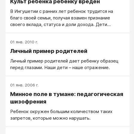
Культ ребенка ребенку вреден
В Ингушетии с ранних лет ребенок трудится на
благо своей семьи, получая взамен признание
своего вклада, статуса и доли дохода. Дети
воспитаны, улыбчивы, почтительны, энергичны и
бодры. И заняты делом вместе со старшими. Здесь
01 янв. 2010 г.
дети нужны и одновременно знают свое место.
Личный пример родителей
Здесь четыре ребенка в семье - норма. да и десять
детей не редкость. И ни о каких сложностях
Личный пример родителей дает ребенку образец
воспитания я в Ингушетии не слышала.
перед глазами. Наши дети – наше отражение.
01 янв. 2006 г.
Минное поле в тумане: педагогическая
шизофрения
Ребенок окружен большим количеством таких
запретов, которые можно нарушать.