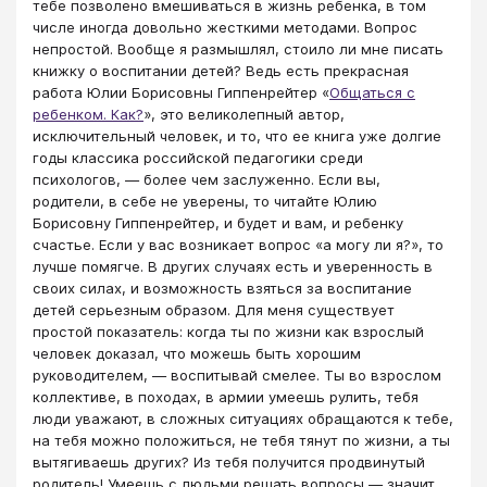
тебе позволено вмешиваться в жизнь ребенка, в том
числе иногда довольно жесткими методами. Вопрос
непростой. Вообще я размышлял, стоило ли мне писать
книжку о воспитании детей? Ведь есть прекрасная
работа Юлии Борисовны Гиппенрейтер «
Общаться с
ребенком. Как?
», это великолепный автор,
исключительный человек, и то, что ее книга уже долгие
годы классика российской педагогики среди
психологов, — более чем заслуженно. Если вы,
родители, в себе не уверены, то читайте Юлию
Борисовну Гиппенрейтер, и будет и вам, и ребенку
счастье. Если у вас возникает вопрос «а могу ли я?», то
лучше помягче. В других случаях есть и уверенность в
своих силах, и возможность взяться за воспитание
детей серьезным образом. Для меня существует
простой показатель: когда ты по жизни как взрослый
человек доказал, что можешь быть хорошим
руководителем, — воспитывай смелее. Ты во взрослом
коллективе, в походах, в армии умеешь рулить, тебя
люди уважают, в сложных ситуациях обращаются к тебе,
на тебя можно положиться, не тебя тянут по жизни, а ты
вытягиваешь других? Из тебя получится продвинутый
родитель! Умеешь с людьми решать вопросы — значит,