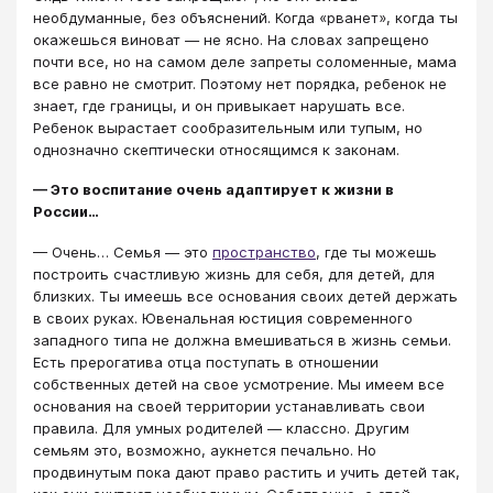
необдуманные, без объяснений. Когда «рванет», когда ты
окажешься виноват — не ясно. На словах запрещено
почти все, но на самом деле запреты соломенные, мама
все равно не смотрит. Поэтому нет порядка, ребенок не
знает, где границы, и он привыкает нарушать все.
Ребенок вырастает сообразительным или тупым, но
однозначно скептически относящимся к законам.
— Это воспитание очень адаптирует к жизни в
России…
— Очень… Семья — это
пространство
, где ты можешь
построить счастливую жизнь для себя, для детей, для
близких. Ты имеешь все основания своих детей держать
в своих руках. Ювенальная юстиция современного
западного типа не должна вмешиваться в жизнь семьи.
Есть прерогатива отца поступать в отношении
собственных детей на свое усмотрение. Мы имеем все
основания на своей территории устанавливать свои
правила. Для умных родителей — классно. Другим
семьям это, возможно, аукнется печально. Но
продвинутым пока дают право растить и учить детей так,