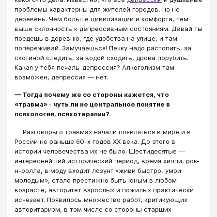
проблемы характерны для жителей городов, но не
деревень. Чем больше цивилизации и комфорта, тем
выше склонность к депрессивным состояниям. Давай ты
поедешь в деревню, где удобства на улице, и там
попереживай. Замучаешься! Печку надо растопить, за
скотиной следить, за водой сходить, дрова порубить.
Какая у тебя печаль-депрессия? Алкоголизм там
возможен, депрессия — нет.
— Тогда почему же со стороны кажется, что
«травма» - чуть ли не центральное понятие в
психологии, психотерапии?
— Разговоры о травмах начали появляться в мире и в
России не раньше 60-х годов XX века. До этого в
истории человечества их не было. Шестидесятые —
интереснейший исторический период, время хиппи, рок-
н-ролла, в моду входит лозунг «живи быстро, умри
молодым», стало престижно быть юным в любом
возрасте, авторитет взрослых и пожилых практически
исчезает. Появилось множество работ, критикующих
авторитаризм, в том числе со стороны старших