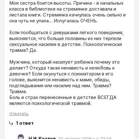
Моя сестра боится высоты. Причина - в начальных 
класса в библиотеке на стремянке доставала и 
листала книги. Стремянка качнулась очень сильно и 
она чуть не упала... Испугалась ОЧЕНЬ.

Если пообщаться с девушками лёгкого поведения, 
выясняется, что больше половины из них терпели 
сексуальное насилие в детстве. Психологическая 
травма? Да.

Мужчина, который насилует ребенка почему это 
делает? Откуда такая ненависть и нелюбовь к 
девочке? Если окунуться с психиатором в его 
голове, выяснится ненависть к маме, обиды, 
подглядывания или насилие над ним. Травма? 
Травма.

Боль и страх перенесенные в детстве ВСЕГДА 
являются психологической травмой.
Ответить
1
ответ
Н.И. Козлов
,
24 августа 2016 г. в 22:04