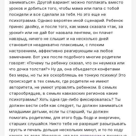
заниматься». Другой вариант: можно поплакать вместо
уроков и добиться того, чтобы мама или папа с тобой
посидели и все сделали за тебя. Но это еще не
психотравма. Однако вероятен иной сценарий. Ребенок
принес двойку, и после того, как мама сказала «так, за
уроки!» или не дай бог назвала лентяем, он плачет
навзрыд, ничего не слышит и на несколько дней
становится неадекватно плаксивым, с плохим
настроением, аффективно реагирующим на любое
замечание. Вот уже после подобного многие родители
говорят: «Почему ты ребенку сказал, что он неумеха или
что дочка толстая?» Ну да, она объедается конфетами
без меры, но ты же оскорбляешь ее тонкую психику! Это
происходит в тех семьях, где родители не имеют
авторитета, не умеют управлять ребенком. В семьях
старообрядцев, в семьях кавказских регионов какие
психотравмы? Хоть одна где-либо фиксировалась? Ты
должен вести себя как следует, ты должен заниматься
младшими детьми, если ты старший, ты должен
помогать родителям, для этого будь бодр и энергичен,
старших слушайся. Никто тебе не разрешит разыгрывать
грусть и печаль дольше нескольких минут, и то по ходу
какого-то дела. Известно, что все
депрессии
и душевные