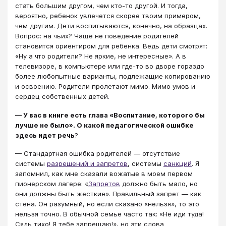
стать большим другом, чем кто-то другой. И тогда,
вероятно, ребенок увлечется скорее твоим примером,
чем другим. Дети воспитываются, конечно, на образцах.
Вопрос: на чьих? Чаще не поведение родителей
становится ориентиром для ребенка. Ведь дети смотрят:
«Ну а что родители? Не яркие, не интересные». А в
телевизоре, в компьютере или где-то во дворе гораздо
более любопытные варианты, подлежащие копированию
и освоению. Родители пролетают мимо. Мимо умов и
сердец собственных детей.
— У вас в книге есть глава «Воспитание, которого бы
лучше не было». О какой педагогической ошибке
здесь идет речь
?
— Стандартная ошибка родителей — отсутствие
системы
разрешений и запретов
, системы
санкций
. Я
запомнил, как мне сказали вожатые в моем первом
пионерском лагере: «
Запретов
должно быть мало, но
они должны быть жесткие». Правильный запрет — как
стена. Он разумный, но если сказано «нельзя», то это
нельзя точно. В обычной семье часто так: «Не иди туда!
Сядь тихо! Я тебе запрещаю!», но эти слова