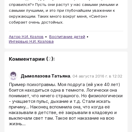
справился?» Пусть они растут у нас самыми умными и
самыми лучшими, и это при глубочайшем уважении к
окружающим. Таких много вокруг меня, «Синтон»
собирает очень достойных.
Автор Н.И. Козлов
Воспитание детей
Интервью Н.И. Козлова
Комментарии
(
2
):
Дымолазова Татьяна
,
04 августа 2016 г. в 12:32
Пример психотравмы. Моя подруга (ей уже 40 лет) 
боится находиться одна в темноте. Логически она 
понимает, что ничего страшного. Но физиологически 
- учащается пульс, дыхание и т.д. Стали искать 
причину... Наконец вспомнила она, что когда её 
наказывали в детстве, её закрывали в кладовую и 
выключали свет там. Такое вот наказание на всю 
жизнь...
