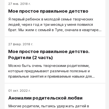
Высочайшее наслаждение и вселеннскую радость,
27 янв. 2018 г.
которые охватили меня в этот момент, сложно
Мое простое правильное детство
описать словами…
Я первый ребенок в молодой семье творческих
людей, через год и три месяца у меня появился
брат. Мы жили с семьей в Туле, сначала в квартире,
потом переехали в частный дом, а позже купили
дом в пригороде, где я провела свое детство и
27 февр. 2018 г.
юношество до момента, когда покинула
Мое простое правильное детство.
родительское гнездо. Мои родители имели
мастерскую прямо дома, поэтому большую часть
Родители (2 часть)
времени было их присутствие дома, что позволяло
Можно быть очень творческими родителями,
им в перерывах в работе уделять достаточно
которые придумывают различные полезные и
времени нашему с братом воспитанию.
правильные занятия и прививаемые навыки для
своих детей, и все это можно приравнять к нулю,
если в доме нет соответствующей атмосферы и
01 окт. 2022 г.
грамотных принципов взаимодействия у самих
Аномалии родительской любви
родителей.
Многие родители, пытаясь удержать детей в