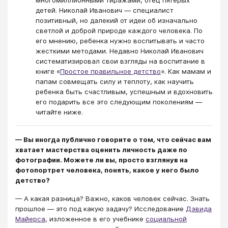
многомиллионными тиражами, отец пятерых
детей. Николай Иванович — специалист
позитивный, но далекий от идеи об изначально
светлой и доброй природе каждого человека. По
его мнению, ребенка нужно воспитывать и часто
жесткими методами. Недавно Николай Иванович
систематизировал свои взгляды на воспитание в
книге «
Простое правильное детство
». Как мамам и
папам совмещать силу и теплоту, как научить
ребенка быть счастливым, успешным и вдохновить
его подарить все это следующим поколениям —
читайте ниже.
— Вы иногда публично говорите о том, что сейчас вам
хватает мастерства оценить личность даже по
фотографии. Можете ли вы, просто взглянув на
фотопортрет человека, понять, какое у него было
детство?
— А какая разница? Важно, каков человек сейчас. Знать
прошлое — это под какую задачу? Исследование
Дэвида
Майерса
, изложенное в его учебнике
социальной