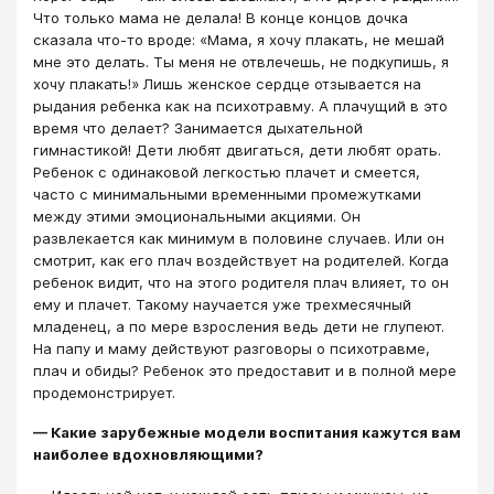
Что только мама не делала! В конце концов дочка
сказала что-то вроде: «Мама, я хочу плакать, не мешай
мне это делать. Ты меня не отвлечешь, не подкупишь, я
хочу плакать!» Лишь женское сердце отзывается на
рыдания ребенка как на психотравму. А плачущий в это
время что делает? Занимается дыхательной
гимнастикой! Дети любят двигаться, дети любят орать.
Ребенок с одинаковой легкостью плачет и смеется,
часто с минимальными временными промежутками
между этими эмоциональными акциями. Он
развлекается как минимум в половине случаев. Или он
смотрит, как его плач воздействует на родителей. Когда
ребенок видит, что на этого родителя плач влияет, то он
ему и плачет. Такому научается уже трехмесячный
младенец, а по мере взросления ведь дети не глупеют.
На папу и маму действуют разговоры о психотравме,
плач и обиды? Ребенок это предоставит и в полной мере
продемонстрирует.
— Какие зарубежные модели воспитания кажутся вам
наиболее вдохновляющими?