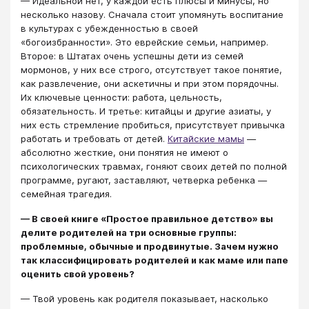
— Идеальной нет, у каждой есть плюсы и минусы, но
несколько назову. Сначала стоит упомянуть воспитание
в культурах с убежденностью в своей
«богоизбранности». Это еврейские семьи, например.
Второе: в Штатах очень успешны дети из семей
мормонов, у них все строго, отсутствует такое понятие,
как развлечение, они аскетичны и при этом порядочны.
Их ключевые ценности: работа, цельность,
обязательность. И третье: китайцы и другие азиаты, у
них есть стремление пробиться, присутствует привычка
работать и требовать от детей.
Китайские мамы
—
абсолютно жесткие, они понятия не имеют о
психологических травмах, гоняют своих детей по полной
программе, ругают, заставляют, четверка ребенка —
семейная трагедия.
— В своей книге «Простое правильное детство» вы
делите родителей на три основные группы:
проблемные, обычные и продвинутые. Зачем нужно
так классифицировать родителей и как маме или папе
оценить свой уровень?
— Твой уровень как родителя показывает, насколько