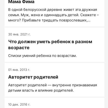
Мама Фима
родителей.
В одной белорусской деревне живет эта дружная
семья. Муж, жена и одиннадцать детей. Скажете –
много? Прибавьте тридцать повзрослевших,
ушедших в большую жизнь, создавших семьи. Они с
радостью приезжают в гости, привозят внуков
30 янв. 2021 г.
(которых уже два десятка). Мама радуется этим
Что должен уметь ребенок в разном
маленьким хулиганам, не разделяя – «от родных»
или «от приемных».
возрасте
Списки умений ребенка по возрастам.
01 янв. 2013 г.
Авторитет родителей
Авторитет родителей — внутренне признаваемая
детьми власть и влияние родителей.
10 дек. 2016 г.