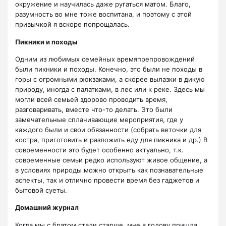
окружение и научилась даже ругаться матом. Благо,
разумность во мне тоже воспитана, и поэтому с этой
привычкой я вскоре попрощалась.
Пикники и походы
​​​​​​​Одним из любимых семейных времяпрепровождений
были пикники и походы. Конечно, это были не походы в
горы с огромными рюкзаками, а скорее вылазки в дикую
природу, иногда с палатками, в лес или к реке. Здесь мы
могли всей семьей здорово проводить время,
разговаривать, вместе что-то делать. Это были
замечательные сплачивающие мероприятия, где у
каждого были и свои обязанности (собрать веточки для
костра, приготовить и разложить еду для пикника и др.) В
современности это будет особенно актуально, т.к.
современные семьи редко используют живое общение, а
в условиях природы можно открыть как познавательные
аспекты, так и отлично провести время без гаджетов и
бытовой суеты.
Домашний журнал
Когда мы с братом стали старше, мне в голову пришла