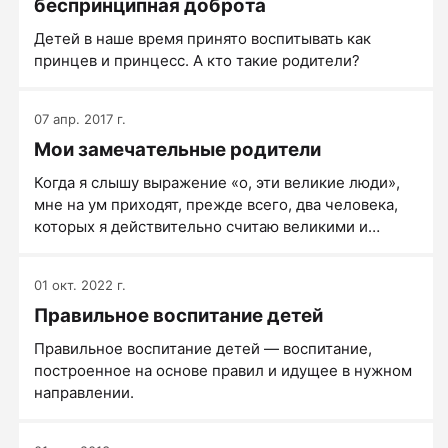
беспринципная доброта
восстанавливаться.
Детей в наше время принято воспитывать как
принцев и принцесс. А кто такие родители?
07 апр. 2017 г.
Мои замечательные родители
Когда я слышу выражение «о, эти великие люди»,
мне на ум приходят, прежде всего, два человека,
которых я действительно считаю великими и
замечательными, два самых терпеливых и
настойчивых человека, два самых любящих и
01 окт. 2022 г.
заботливых, два самых требовательных и
Правильное воспитание детей
справедливых, два самых мудрых и знающих - два
человека, которые открыли передо мной двери в
Правильное воспитание детей — воспитание,
этот прекрасный мир. Возможно, вы догадались, о
построенное на основе правил и идущее в нужном
ком эти слова? Эти великие и замечательные люди,
направлении.
которые навсегда будут моим примером достойной
жизни – мои родители.