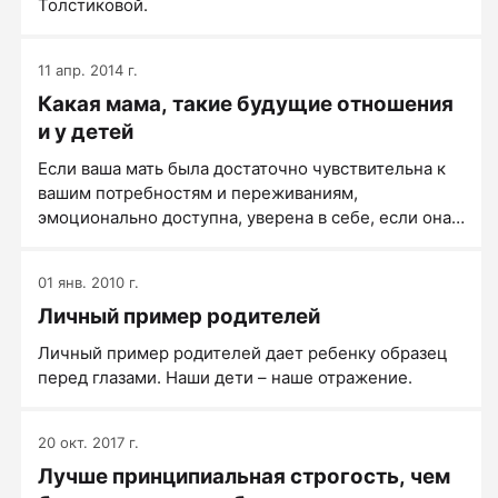
Толстиковой.
11 апр. 2014 г.
Какая мама, такие будущие отношения
и у детей
Если ваша мать была достаточно чувствительна к
вашим потребностям и переживаниям,
эмоционально доступна, уверена в себе, если она
умела безопасно и экологично регулировать свое
собственное состояние, если её отношения с
01 янв. 2010 г.
собой и миром построены на доверии, то в детстве
Личный пример родителей
вы, наверняка, ощущали надежный тыл за своей
спиной, у вас, скорее всего, выработалось
Личный пример родителей дает ребенку образец
ощущение базового доверия миру. Вы научились
перед глазами. Наши дети – наше отражение.
верить в свои силы, удовлетворять свою
потребность в близких отношениях комфортно и
безопасно для себя, значит, вы способны к
20 окт. 2017 г.
глубокому, но здоровому переживанию разлуки,
Лучше принципиальная строгость, чем
потери, грусти, и способны быстро