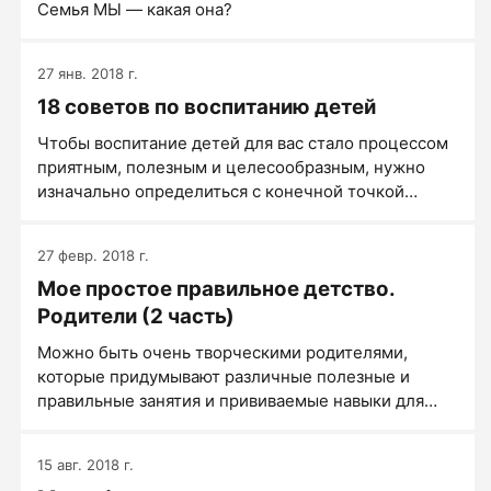
Семья МЫ — какая она?
27 янв. 2018 г.
18 советов по воспитанию детей
Чтобы воспитание детей для вас стало процессом
приятным, полезным и целесообразным, нужно
изначально определиться с конечной точкой
воспитания.
27 февр. 2018 г.
Мое простое правильное детство.
Родители (2 часть)
Можно быть очень творческими родителями,
которые придумывают различные полезные и
правильные занятия и прививаемые навыки для
своих детей, и все это можно приравнять к нулю,
если в доме нет соответствующей атмосферы и
15 авг. 2018 г.
грамотных принципов взаимодействия у самих