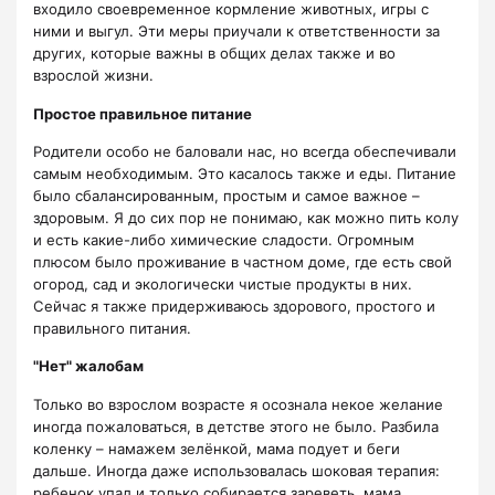
входило своевременное кормление животных, игры с
ними и выгул. Эти меры приучали к ответственности за
других, которые важны в общих делах также и во
взрослой жизни.
Простое правильное питание
Родители особо не баловали нас, но всегда обеспечивали
самым необходимым. Это касалось также и еды. Питание
было сбалансированным, простым и самое важное –
здоровым. Я до сих пор не понимаю, как можно пить колу
и есть какие-либо химические сладости. Огромным
плюсом было проживание в частном доме, где есть свой
огород, сад и экологически чистые продукты в них.
Сейчас я также придерживаюсь здорового, простого и
правильного питания.
"Нет" жалобам
Только во взрослом возрасте я осознала некое желание
иногда пожаловаться, в детстве этого не было. Разбила
коленку – намажем зелёнкой, мама подует и беги
дальше. Иногда даже использовалась шоковая терапия:
ребенок упал и только собирается зареветь, мама