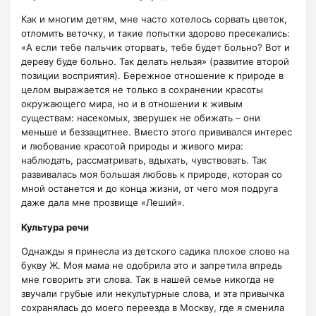
Как и многим детям, мне часто хотелось сорвать цветок,
отломить веточку, и такие попытки здорово пресекались:
«А если тебе пальчик оторвать, тебе будет больно? Вот и
дереву буде больно. Так делать нельзя» (развитие второй
позиции восприятия). Бережное отношение к природе в
целом выражается не только в сохранении красоты
окружающего мира, но и в отношении к живым
существам: насекомых, зверушек не обижать – они
меньше и беззащитнее. Вместо этого прививался интерес
и любование красотой природы и живого мира:
наблюдать, рассматривать, вдыхать, чувствовать. Так
развивалась моя большая любовь к природе, которая со
мной останется и до конца жизни, от чего моя подруга
даже дала мне прозвище «Леший».
Культура речи
Однажды я принесла из детского садика плохое слово на
букву Ж. Моя мама не одобрила это и запретила впредь
мне говорить эти слова. Так в нашей семье никогда не
звучали грубые или некультурные слова, и эта привычка
сохранялась до моего переезда в Москву, где я сменила