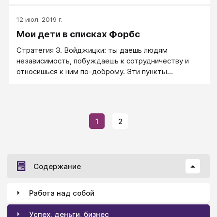
своих детей, и все это можно приравнять к нулю,
если в доме нет соответствующей атмосферы и
12 июл. 2019 г.
грамотных принципов взаимодействия у самих
Мои дети в списках Форбс
родителей.
Стратегия Э. Войджицки: ты даешь людям
независимость, побуждаешь к сотрудничеству и
относишься к ним по-доброму. Эти пункты
работают в связке. Не бывает независимости без
уважения, не бывает доверия без доброты.
1
2
Содержание
Работа над собой
Успех, деньги, бизнес