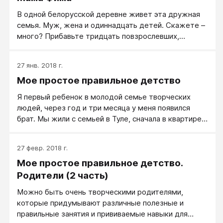
В одной белорусской деревне живет эта дружная
семья. Муж, жена и одиннадцать детей. Скажете –
много? Прибавьте тридцать повзрослевших,
ушедших в большую жизнь, создавших семьи. Они с
радостью приезжают в гости, привозят внуков
27 янв. 2018 г.
(которых уже два десятка). Мама радуется этим
Мое простое правильное детство
маленьким хулиганам, не разделяя – «от родных»
или «от приемных».
Я первый ребенок в молодой семье творческих
людей, через год и три месяца у меня появился
брат. Мы жили с семьей в Туле, сначала в квартире,
потом переехали в частный дом, а позже купили
дом в пригороде, где я провела свое детство и
27 февр. 2018 г.
юношество до момента, когда покинула
Мое простое правильное детство.
родительское гнездо. Мои родители имели
мастерскую прямо дома, поэтому большую часть
Родители (2 часть)
времени было их присутствие дома, что позволяло
Можно быть очень творческими родителями,
им в перерывах в работе уделять достаточно
которые придумывают различные полезные и
времени нашему с братом воспитанию.
правильные занятия и прививаемые навыки для