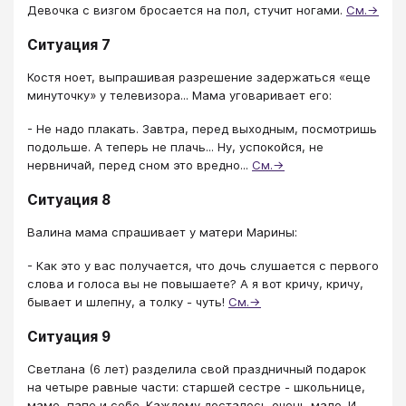
Девочка с визгом бросается на пол, стучит ногами.
См.→
Ситуация 7
Костя ноет, выпрашивая разрешение задержаться «еще
минуточку» у телевизора... Мама уговаривает его:
- Не надо плакать. Завтра, перед выходным, посмотришь
подольше. А теперь не плачь... Ну, успокойся, не
нервничай, перед сном это вредно...
См.→
Ситуация 8
Валина мама спрашивает у матери Марины:
- Как это у вас получается, что дочь слушается с первого
слова и голоса вы не повышаете? А я вот кричу, кричу,
бывает и шлепну, а толку - чуть!
См.→
Ситуация 9
Светлана (6 лет) разделила свой праздничный подарок
на четыре равные части: старшей сестре - школьнице,
маме, папе и себе. Каждому досталось очень мало. И