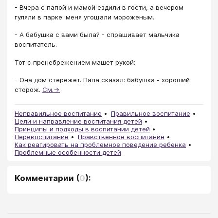
- Вчера с папой и мамой ездили в гости, а вечером
гуляли в парке: меня угощали мороженым.
- А бабушка с вами была? - спрашивает мальчика
воспитатель.
Тот с пренебрежением машет рукой:
- Она дом стережет. Папа сказал: бабушка - хороший
сторож.
См.→
Неправильное воспитание
Правильное воспитание
Цели и направление воспитания детей
Принципы и подходы в воспитании детей
Перевоспитание
Нравственное воспитание
Как реагировать на проблемное поведение ребенка
Проблемные особенности детей
Комментарии
(
0
):