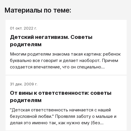
Материалы по теме:
01 окт. 2022 г.
Детский негативизм. Советы
родителям
Многим родителям знакома такая картина: ребенок
буквально все говорит и делает наоборот. Причем
создается впечатление, что он специально
поступает назло. С этим можно столкнуться и в
поведении дошкольника и уж тем более подростка.
31 дек. 2009 г.
От вины к ответственности: советы
родителям
''Детская ответственность начинается с нашей
безусловной любви.'' Проявляя заботу о малыше и
делая это именно так, как нужно ему (без
переборов и недоборов), мы показываем юной