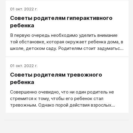
личности её неповторимость, уникальность,
01 окт. 2022 г.
самоценность. Только испытавший это человек
Советы родителям гиперактивного
сможет потом по-настоящему бережно относиться
к другим людям.
ребенка
В первую очередь необходимо уделить внимание
той обстановке, которая окружает ребенка дома, в
школе, детском саду. Родителям стоит задуматься
об изменении собственного поведения и характера.
Нужно глубоко, душой понять беду, постигшую
01 окт. 2022 г.
маленького человека. И только тогда реально
Советы родителям тревожного
подобрать верный тон, не сорваться на крик или не
впасть в безудержное сюсюканье. Правила
ребенка
поведения с ребенком мы, конечно, здесь назовем,
Совершенно очевидно, что ни один родитель не
но следовать им формально, без внутреннего
стремится к тому, чтобы его ребенок стал
убеждения и настроя - практически бесполезно.
тревожным. Однако порой действия взрослых
способствуют развитию этого качества у детей.