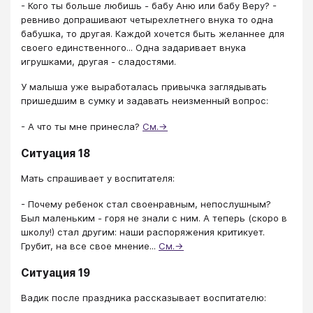
- Кого ты больше любишь - бабу Аню или бабу Веру? -
ревниво допрашивают четырехлетнего внука то одна
бабушка, то другая. Каждой хочется быть желаннее для
своего единственного... Одна задаривает внука
игрушками, другая - сладостями.
У малыша уже выработалась привычка заглядывать
пришедшим в сумку и задавать неизменный вопрос:
- А что ты мне принесла?
См.→
Ситуация 18
Мать спрашивает у воспитателя:
- Почему ребенок стал своенравным, непослушным?
Был маленьким - горя не знали с ним. А теперь (скоро в
школу!) стал другим: наши распоряжения критикует.
Грубит, на все свое мнение...
См.→
Ситуация 19
Вадик после праздника рассказывает воспитателю: