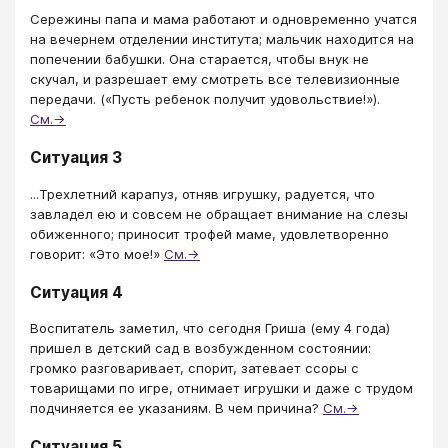
Сережины папа и мама работают и одновременно учатся
на вечернем отделении института; мальчик находится на
попечении бабушки. Она старается, чтобы внук не
скучал, и разрешает ему смотреть все телевизионные
передачи. («Пусть ребенок получит удовольствие!»).
См.→
Ситуация 3
...Трехлетний карапуз, отняв игрушку, радуется, что
завладел ею и совсем не обращает внимание на слезы
обиженного; приносит трофей маме, удовлетворенно
говорит: «Это мое!»
См.→
Ситуация 4
Воспитатель заметил, что сегодня Гриша (ему 4 года)
пришел в детский сад в возбужденном состоянии:
громко разговаривает, спорит, затевает ссоры с
товарищами по игре, отнимает игрушки и даже с трудом
подчиняется ее указаниям. В чем причина?
См.→
Ситуация 5