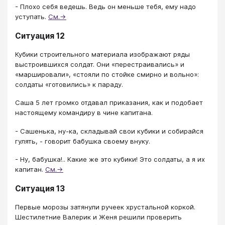
- Плохо себя ведешь. Ведь он меньше тебя, ему надо
уступать.
См.→
Ситуация 12
Кубики строительного материала изображают ряды
выстроившихся солдат. Они «перестраивались» и
«маршировали», «стояли по стойке смирно и вольно»:
солдаты «готовились» к параду.
Саша 5 лет громко отдавал приказания, как и подобает
настоящему командиру в чине капитана.
- Сашенька, ну-ка, складывай свои кубики и собирайся
гулять, - говорит бабушка своему внуку.
- Ну, бабушка!.. Какие же это кубики! Это солдаты, а я их
капитан.
См.→
Ситуация 13
Первые морозы затянули ручеек хрустальной коркой.
Шестилетние Валерик и Женя решили проверить