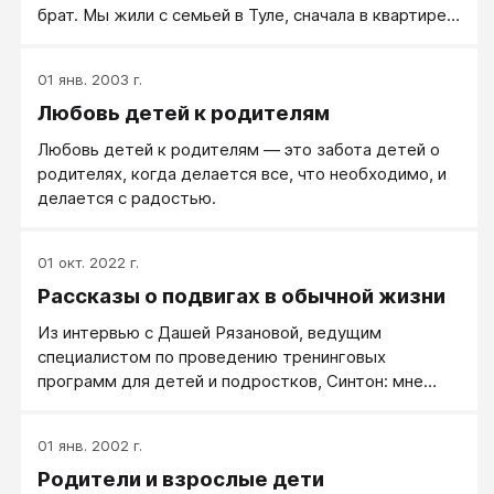
брат. Мы жили с семьей в Туле, сначала в квартире,
потом переехали в частный дом, а позже купили
дом в пригороде, где я провела свое детство и
01 янв. 2003 г.
юношество до момента, когда покинула
Любовь детей к родителям
родительское гнездо. Мои родители имели
мастерскую прямо дома, поэтому большую часть
Любовь детей к родителям — это забота детей о
времени было их присутствие дома, что позволяло
родителях, когда делается все, что необходимо, и
им в перерывах в работе уделять достаточно
делается с радостью.
времени нашему с братом воспитанию.
01 окт. 2022 г.
Рассказы о подвигах в обычной жизни
Из интервью с Дашей Рязановой, ведущим
специалистом по проведению тренинговых
программ для детей и подростков, Синтон: мне
исполнилось 14 лет, и я очень сильно сломала ногу: в
нескольких местах, с разрывом связок, потом еще
01 янв. 2002 г.
неправильно наложили гипс. В итоге мне была
Родители и взрослые дети
прописана бесплатная палочка и диагноз —