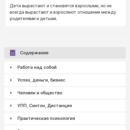
пожизненная хромота, без физических нагрузок. И я
Дети вырастают и становятся взрослыми, но не
решила, что буду бороться. До последнего.
всегда вырастают и взрослеют отношения между
Выбросила направление на покупку палочки, поехала
родителями и детьми.
с мамой на лечение в санаторий на Западную
Украину. Это был трудный период. Каждый день 3
— 4 часа на перекладных до санатория, процедуры,
потом обратно, на попутках, пешком, иногда 7 — 8
километров, по жаре, а нога-то болит. И конечно,
Содержание
ездила я одна. И никаких мобильных телефонов.
Работа над собой
Успех, деньги, бизнес
Человек и общество
УПП, Синтон, Дистанция
Практическая психология