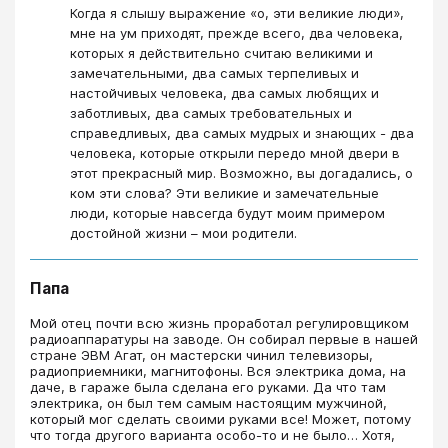
Когда я слышу выражение «о, эти великие люди»,
мне на ум приходят, прежде всего, два человека,
которых я действительно считаю великими и
замечательными, два самых терпеливых и
настойчивых человека, два самых любящих и
заботливых, два самых требовательных и
справедливых, два самых мудрых и знающих - два
человека, которые открыли передо мной двери в
этот прекрасный мир. Возможно, вы догадались, о
ком эти слова? Эти великие и замечательные
люди, которые навсегда будут моим примером
достойной жизни – мои родители.
Папа
Мой отец почти всю жизнь проработал регулировщиком
радиоаппаратуры на заводе. Он собирал первые в нашей
стране ЭВМ Агат, он мастерски чинил телевизоры,
радиоприемники, магнитофоны. Вся электрика дома, на
даче, в гараже была сделана его руками. Да что там
электрика, он был тем самым настоящим мужчиной,
который мог сделать своими руками все! Может, потому
что тогда другого варианта особо-то и не было… Хотя,