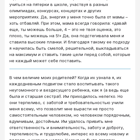
учиться на пятерки в школе, участвуя в разных
олимпиадах, конкурсах, концертах и других
мероприятиях. Да, энергия у меня точно была от мамы –
хоть отбавляй. При этом, мама всегда говорила: «давай
еще, ты можешь больше, 4 – это не твоя оценка, это
плохо, ты можешь на 5!» Да, она подстегивала меня и
ставила высокие планки. И благодаря такому ее подходу
я научилась быть смелой, решительной, выкладываться
на максимум и ставить такие цели перед собой, которые
не каждый может себе поставить.
В чем величие моих родителей? Когда их узнала я, их
каждодневным подвигом стало воспитывать такого
неугомонного и вездесущего ребенка, как я (а ведь еще
была и старшая сестра!). Им приходилось нелегко. Но
они терпеливо, с заботой и требовательностью учили
меня всему, что позволит мне вырасти не просто
самостоятельным человеком, но человеком порядочным,
вдумчивым, достойным. Им удалось привить мне
ответственность и внимательность, заботу и доброту,
терпеливость и трудолюбие, интерес ко всему новому и
радость к жизни в целом. У меня не было дорогих