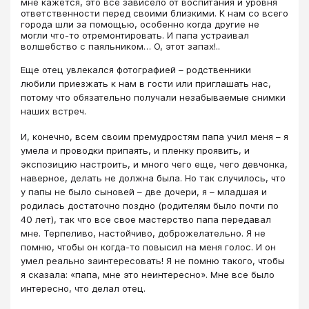
мне кажется, это все зависело от воспитания и уровня
ответственности перед своими близкими. К нам со всего
города шли за помощью, особенно когда другие не
могли что-то отремонтировать. И папа устраивал
волшебство с паяльником… О, этот запах!..
Еще отец увлекался фотографией – родственники
любили приезжать к нам в гости или приглашать нас,
потому что обязательно получали незабываемые снимки
наших встреч.
И, конечно, всем своим премудростям папа учил меня – я
умела и проводки припаять, и пленку проявить, и
экспозицию настроить, и много чего еще, чего девчонка,
наверное, делать не должна была. Но так случилось, что
у папы не было сыновей – две дочери, я – младшая и
родилась достаточно поздно (родителям было почти по
40 лет), так что все свое мастерство папа передавал
мне. Терпеливо, настойчиво, доброжелательно. Я не
помню, чтобы он когда-то повысил на меня голос. И он
умел реально заинтересовать! Я не помню такого, чтобы
я сказала: «папа, мне это неинтересно». Мне все было
интересно, что делал отец.