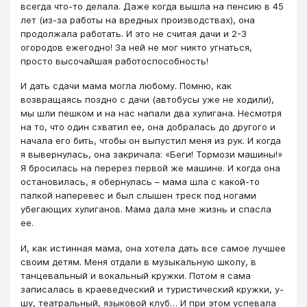
всегда что-то делала. Даже когда вышла на пенсию в 45
лет (из-за работы на вредных производствах), она
продолжала работать. И это не считая дачи и 2-3
огородов ежегодно! За ней не мог никто угнаться,
просто высочайшая работоспособность!
И дать сдачи мама могла любому. Помню, как
возвращаясь поздно с дачи (автобусы уже не ходили),
мы шли пешком и на нас напали два хулигана. Несмотря
на то, что один схватил ее, она добралась до другого и
начала его бить, чтобы он выпустил меня из рук. И когда
я вывернулась, она закричала: «Беги! Тормози машины!»
Я бросилась на перерез первой же машине. И когда она
остановилась, я обернулась – мама шла с какой-то
палкой наперевес и был слышен треск под ногами
убегающих хулиганов. Мама дала мне жизнь и спасла
ее.
И, как истинная мама, она хотела дать все самое лучшее
своим детям. Меня отдали в музыкальную школу, в
танцевальный и вокальный кружки. Потом я сама
записалась в краеведческий и туристический кружки, у-
шу, театральный, языковой клуб… И при этом успевала