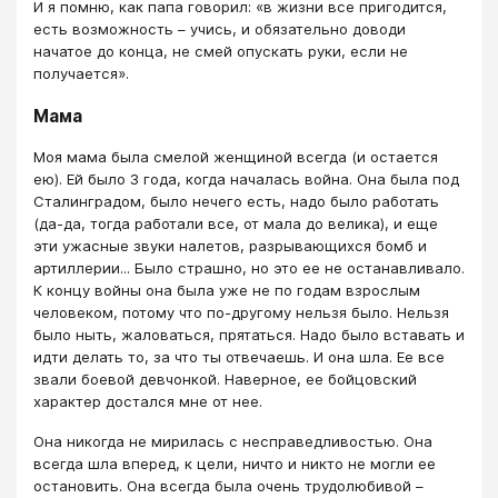
И я помню, как папа говорил: «в жизни все пригодится,
есть возможность – учись, и обязательно доводи
начатое до конца, не смей опускать руки, если не
получается».
Мама
Моя мама была смелой женщиной всегда (и остается
ею). Ей было 3 года, когда началась война. Она была под
Сталинградом, было нечего есть, надо было работать
(да-да, тогда работали все, от мала до велика), и еще
эти ужасные звуки налетов, разрывающихся бомб и
артиллерии... Было страшно, но это ее не останавливало.
К концу войны она была уже не по годам взрослым
человеком, потому что по-другому нельзя было. Нельзя
было ныть, жаловаться, прятаться. Надо было вставать и
идти делать то, за что ты отвечаешь. И она шла. Ее все
звали боевой девчонкой. Наверное, ее бойцовский
характер достался мне от нее.
Она никогда не мирилась с несправедливостью. Она
всегда шла вперед, к цели, ничто и никто не могли ее
остановить. Она всегда была очень трудолюбивой –