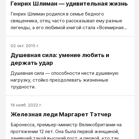
Генрих Шлиман — удивительная жизнь
Генрих Шлиман родился в семье бедного
священника, отец часто рассказывал ему разные
легенды, а его любимой книгой стала «Всемирная
история для детей». Там он увидел рисунок
горящей Трои и сказал себе: «Я хочу это найти! Я
02 окт. 2015 г.
раскопаю Трою!». Семья его прокормить не может,
Душевная сила: умение любить и
на гимназию денег нет, 5 лет он работает в лавке
бакалейщика с 5 утра до 11 ночи. Потом – все
держать удар
бросает и уходит по сути бродяжничать, ища
Душевная сила — способности нести душевную
любые варианты повернуть судьбу ввысь. Росток,
нагрузку, стойко преодолевать жизненные
Гамбург. Случайные заработки, от голода и
трудности.
тяжелых нагрузок у него часто идет горлом кровь.
Удачная встреча – он каютным юнгой едет в
Венесуэлу, тонул, был случайно спасен, в очередной
16 нояб. 2022 г.
раз после кораблекрушения Генрих Шлиман ступил
Железная леди Маргарет Тэтчер
на голландский берег со старым одеялом в руках и
в промокшем нижнем белье. Это все, что у него
Баронесса, премьер-министр Великобритании на
было.
протяжении 12 лет. Она была первой женщиной,
занявшей такой высокий пост, и первой, кто так