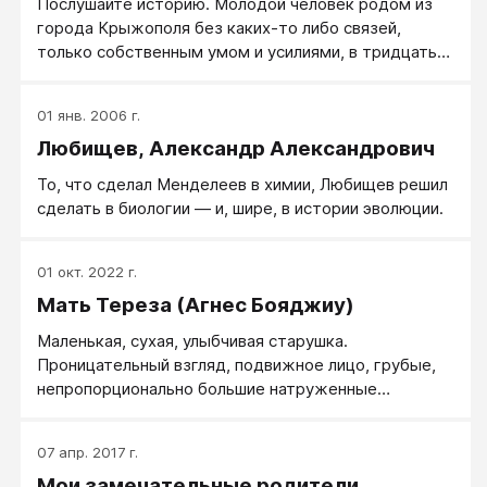
важные для моего раннего развития, позабылись в
Послушайте историю. Молодой человек родом из
пылу возбуждения от новых чудесных открытий.
города Крыжополя без каких-то либо связей,
Поэтому, боясь вас утомить, я попытаюсь
только собственным умом и усилиями, в тридцать
представить в кратких зарисовках лишь те эпизоды,
лет становится президентом России (а вам сейчас
которые кажутся мне наиболее важными и
сколько?), и через всего десять лет его усилиями
01 янв. 2006 г.
интересными.
лежащая в разрухе Россия становится одной из
Любищев, Александр Александрович
сильнейших европейских держав… Фантастика? Не
угадали: это было. Только это было во Франции — в
То, что сделал Менделеев в химии, Любищев решил
стране, которая от России ничем прин­ци­пиально не
сделать в биологии — и, шире, в истории эволюции.
отличается. И один молодой человек, такой же, как
вы, все это действительно сде­лал.
01 окт. 2022 г.
Мать Тереза (Агнес Бояджиу)
Маленькая, сухая, улыбчивая старушка.
Проницательный взгляд, подвижное лицо, грубые,
непропорционально большие натруженные
крестьянские руки. В ее присутствии собеседники
ощущали себя осмысленной частью творения — она
07 апр. 2017 г.
лучезарно и умно смотрела в лицо мира, смотрела
Мои замечательные родители
вам в глаза, извиняясь, что вынуждена спешить. Она