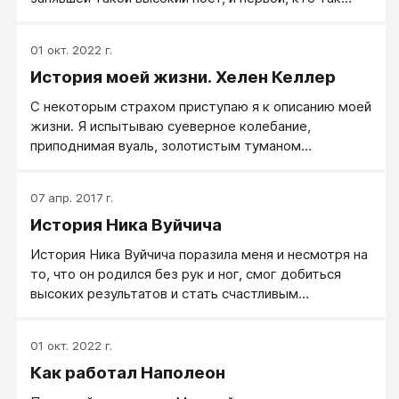
долго находился в этом кресле.
01 окт. 2022 г.
История моей жизни. Хелен Келлер
С некоторым страхом приступаю я к описанию моей
жизни. Я испытываю суеверное колебание,
приподнимая вуаль, золотистым туманом
окутывающую мое детство. Задача написания
автобиографии трудна. Когда я пытаюсь разложить
07 апр. 2017 г.
по полочкам самые ранние свои воспоминания, то
История Ника Вуйчича
обнаруживаю, что реальность и фантазия
переплелись и тянутся сквозь годы единой цепью,
История Ника Вуйчича поразила меня и несмотря на
соединяя прошлое с настоящим. Ныне живущая
то, что он родился без рук и ног, смог добиться
женщина рисует в своем воображении события и
высоких результатов и стать счастливым
переживания ребенка. Немногие впечатления ярко
человеком, чего порой не добиваются многие люди,
всплывают из глубины моих ранних лет, а
имея здоровое тело.
остальные... «На остальном лежит тюремный
01 окт. 2022 г.
мрак». Кроме того, радости и печали детства
Как работал Наполеон
утратили свою остроту, многие события, жизненно