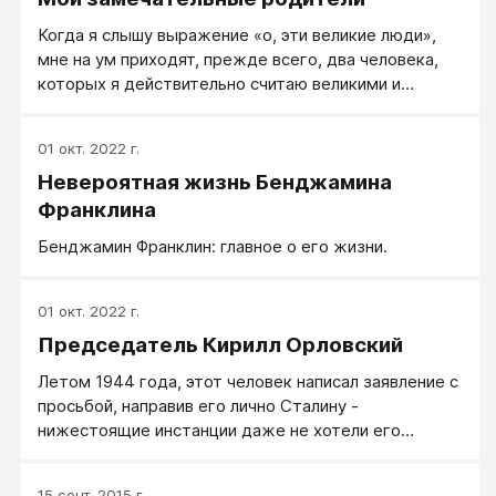
не говорила слов о Боге, она радостно делала то,
Когда я слышу выражение «о, эти великие люди»,
что оказалось за пределами человеческих
мне на ум приходят, прежде всего, два человека,
интересов: говорила никому не нужному, ничем не
которых я действительно считаю великими и
примечательному, нищему, увечному, плохо
замечательными, два самых терпеливых и
пахнущему, глупому и скверному: «Ты не один!».
настойчивых человека, два самых любящих и
01 окт. 2022 г.
заботливых, два самых требовательных и
Невероятная жизнь Бенджамина
справедливых, два самых мудрых и знающих - два
человека, которые открыли передо мной двери в
Франклина
этот прекрасный мир. Возможно, вы догадались, о
Бенджамин Франклин: главное о его жизни.
ком эти слова? Эти великие и замечательные люди,
которые навсегда будут моим примером достойной
жизни – мои родители.
01 окт. 2022 г.
Председатель Кирилл Орловский
Летом 1944 года, этот человек написал заявление с
просьбой, направив его лично Сталину -
нижестоящие инстанции даже не хотели его
слушать, отвечая вовсе не от бездушия: "Вы и так
сделали всё, что могли. Отдыхайте". Почему они
15 сент. 2015 г.